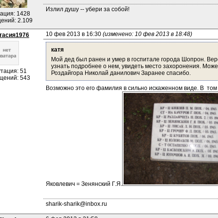
Излил душу -- убери за собой!
ация: 1428
ений: 2.109
10 фев 2013 в 16:30 
(изменено: 10 фев 2013 в 18:48)
тасия1976
катя
Мой дед был ранен и умер в госпитале города Шопрон. Веро
узнать подробнее о нем, увидеть место захоронения. Может
тация: 51
Роздайгора Николай данилович Заранее спасибо.
щений: 543
Возможно это его фамилия в сильно искаженном виде. В  том
Яковлевич = Зенянский Г.Я.
sharik-sharik@inbox.ru