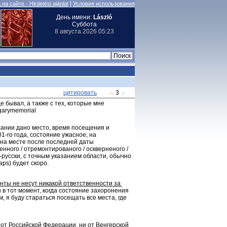
|
на сайте - Hirdetési ajánlat
Условия использования
День имени:
László
Суббота
8 августа 2026 05:23
цитировать
3
 бывал, а также с тех, которые мне 
garymemorial
ании дано место, время посещения и 
-го года, состояние ужасное, на 
на месте после последней даты 
ного / отремонтированого / оскверненого / 
-русски, с точным указанием области, обычно 
ps) будет скоро.
нты не несут никакой ответственности за 
 в тот момент, когда состояние захоронения 
 я буду стараться посещать все места, где 
и от Российской Федерации, ни от Венгерской 