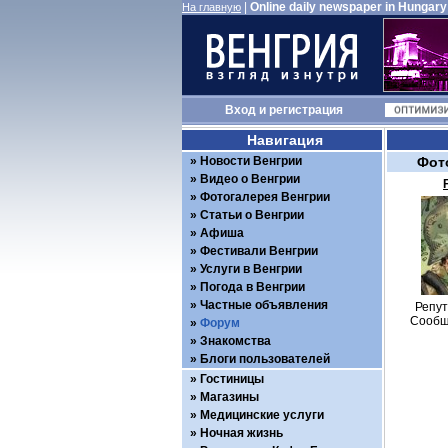
|
Online daily newspaper in Hungary
На главную
Вход
и
регистрация
Навигация
Новости Венгрии
Фот
Видео о Венгрии
Фотогалерея Венгрии
Статьи о Венгрии
Афиша
Фестивали Венгрии
Услуги в Венгрии
Погода в Венгрии
Частные объявления
Репут
Сообщ
Форум
Знакомства
Блоги пользователей
Гостиницы
Магазины
Медицинские услуги
Ночная жизнь