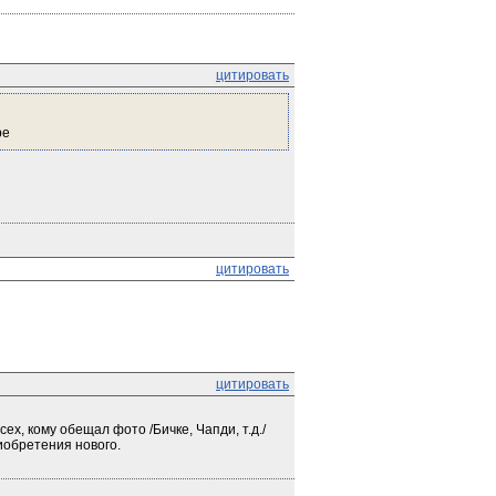
цитировать
ре
цитировать
цитировать
х, кому обещал фото /Бичке, Чапди, т.д./ 
иобретения нового.