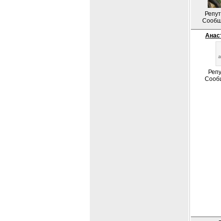
Репут
Сообщ
Анас
Репу
Сооб