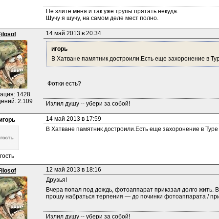
Не злите меня и так уже трупы прятать некуда.
Шучу я шучу, на самом деле мест полно.
14 май 2013 в 20:34
Filosof
игорь
В Хатване памятник достроили.Есть еще захоронение в Ту
 Фотки есть?
ация: 1428
ений: 2.109
Излил душу -- убери за собой!
14 май 2013 в 17:59
игорь
В Хатване памятник достроили.Есть еще захоронение в Туре
гость
12 май 2013 в 18:16
Filosof
Друзья!
Вчера попал под дождь, фотоаппарат приказал долго жить. Все
прошу набраться терпения — до починки фотоаппарата / пр
Излил душу -- убери за собой!