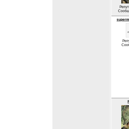
Репут
Сообщ
superm
Реп
Соо