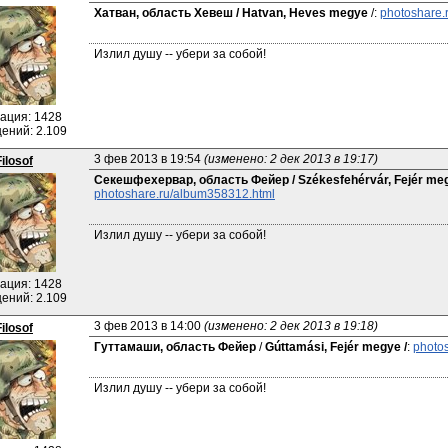
Хатван, область Хевеш / Hatvan, Heves megye
 /: 
photoshare.
Излил душу -- убери за собой!
ация: 1428
ений: 2.109
3 фев 2013 в 19:54 
(изменено: 2 дек 2013 в 19:17)
Filosof
Секешфехервар, область Фейер / Székesfehérvár, Fejér me
photoshare.ru/album358312.html
Излил душу -- убери за собой!
ация: 1428
ений: 2.109
3 фев 2013 в 14:00 
(изменено: 2 дек 2013 в 19:18)
Filosof
Гуттамаши, область Фейер
 / 
Gúttamási, Fejér megye /
: 
photo
Излил душу -- убери за собой!