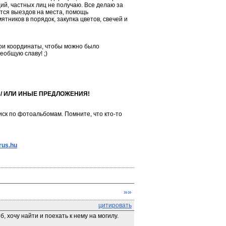
ций, частных лиц не получаю. Все делаю за 
ется выездов на места, помощь 
ников в порядок, закупка цветов, свечей и 
ои координаты, чтобы можно было 
еобщую славу! ;)
/ ИЛИ ИНЫЕ ПРЕДЛОЖЕНИЯ!
ск по фотоальбомам. Помните, что кто-то 
rus.hu
»»
цитировать
 хочу найти и поехать к нему на могилу. 