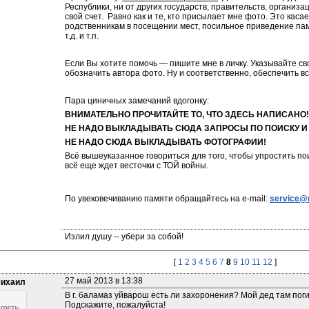
Республики, ни от других государств, правительств, организа
свой счет.  Равно как и те, кто присылает мне фото. Это каса
родственникам в посещении мест, посильное приведение памят
т.д. и т.п.
Если Вы хотите помочь — пишите мне в личку. Указывайте св
обозначить автора фото. Ну и соответственно, обеспечить вс
Пара циничных замечаний вдогонку:
ВНИМАТЕЛЬНО ПРОЧИТАЙТЕ ТО, ЧТО ЗДЕСЬ НАПИСАНО!
НЕ НАДО ВЫКЛАДЫВАТЬ СЮДА ЗАПРОСЫ ПО ПОИСКУ И 
НЕ НАДО СЮДА ВЫКЛАДЫВАТЬ ФОТОГРАФИИ!
Всё вышеуказанное говориться для того, чтобы упростить пои
всё еще ждет весточки с ТОЙ войны.
По увековечиванию памяти обращайтесь на e-mail: 
service@
Излил душу -- убери за собой!
[
1
2
3
4
5
6
7
8
9
10
11
12
]
27 май 2013 в 13:38
ихаил
В г. баламаз уйварош есть ли захоронения? Мой дед там погиб,
Подскажите, пожалуйста!