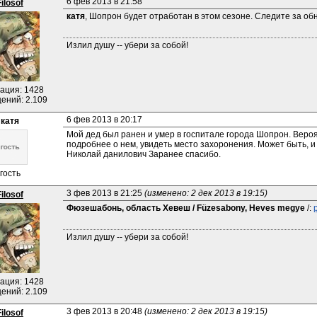
6 фев 2013 в 21:58
Filosof
катя
, Шопрон будет отработан в этом сезоне. Следите за об
Излил душу -- убери за собой!
ация: 1428
ений: 2.109
6 фев 2013 в 20:17
катя
Мой дед был ранен и умер в госпитале города Шопрон. Вероят
подробнее о нем, увидеть место захоронения. Может быть, и 
Николай данилович Заранее спасибо.
гость
3 фев 2013 в 21:25 
(изменено: 2 дек 2013 в 19:15)
Filosof
Фюзешабонь, область Хевеш / Füzesabony, Heves megye
 /: 
Излил душу -- убери за собой!
ация: 1428
ений: 2.109
3 фев 2013 в 20:48 
(изменено: 2 дек 2013 в 19:15)
Filosof