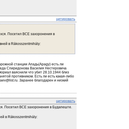
цитировать
хся. Посетил ВСЕ захоронения в 
ней в Rákosszentmihály:
рожной станции Ападь(Apagy) есть ли 
деда Спиридонова Василия Нестеровича 
ориал ваяснили что убит 28.10.1944 близ 
ятой противником. Есть ли есть какая-либо 
ev@list.ru. Заранее благодарен и низкий 
цитировать
я. Посетил ВСЕ захоронения в Будапеште. 
й в Rákosszentmihály: