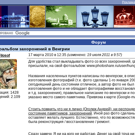
Реклама 
Форум
оальбом захоронений в Венгрии
17 марта 2010 в 12:35 
(изменено: 19 июля 2011 в 9:57)
Filosof
Для удобства стал выкладывать фото со всех захоронений, где
присылали, на свой фотоальбом: www.photoshare.ru/user/hun
Названия населенных пунктов написаны по-венгерски, в опис
изготовления фотографий (т.е. фото сделаны 1-го января 2001
сегодняшний день состоянии отличное, а автор фото не был 
изготовления фото и не обладает фотографиями восстановлен
ация: 1428
и т.д. захоронения), правильное написание по-венгерски и по
ений: 2.109
указано место самого памятника. Привязка к карте (Google-ma
Стоить помнить что ни я лично (Оголюк Андрей), ни респонде
состояние памятников, захоронений
. Иной раз фото сделаны
оставляет желать лучшего. Естественно, что по возможностям,
была реконструкция / восстановление / ремонт.
Сразу замечу. 
Я ни на кого не работаю
. Денег за свой труд н