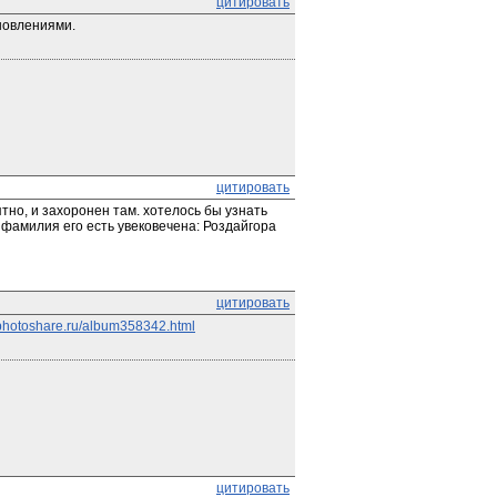
цитировать
новлениями.
цитировать
но, и захоронен там. хотелось бы узнать 
фамилия его есть увековечена: Роздайгора 
цитировать
photoshare.ru/album358342.html
цитировать