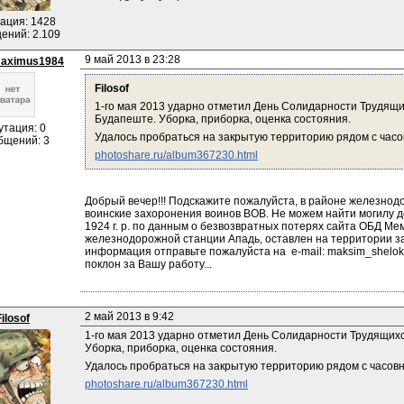
ация: 1428
ений: 2.109
9 май 2013 в 23:28
aximus1984
Filosof
1-го мая 2013 ударно отметил День Солидарности Трудящи
Будапеште. Уборка, приборка, оценка состояния.
утация: 0
Удалось пробраться на закрытую территорию рядом с часов
бщений: 3
photoshare.ru/album367230.html
Добрый вечер!!! Подскажите пожалуйста, в районе железнодо
воинские захоронения воинов ВОВ. Не можем найти могилу 
1924 г. р. по данным о безвозвратных потерях сайта ОБД Мем
железнодорожной станции Ападь, оставлен на территории зан
информация отправьте пожалуйста на  e-mail: maksim_sheloka
поклон за Вашу работу...
2 май 2013 в 9:42
Filosof
1-го мая 2013 ударно отметил День Солидарности Трудящихс
Уборка, приборка, оценка состояния.
Удалось пробраться на закрытую территорию рядом с часовне
photoshare.ru/album367230.html