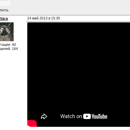
гость
24 май 2013 в 15:35
Slick
тация: 40
щений: 164