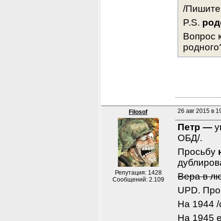
/Пишите 
P.S. 
род
Вопрос к
родного?
26 авг 2015 в 1
Filosof
Петр — 
у
ОБД/.
Просьбу 
дублиров
Репутация: 1428
Вера в л
Сообщений: 2.109
UPD. Про
На 1944 /
На 1945 