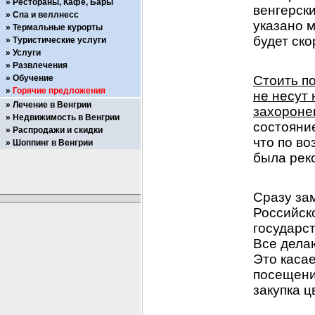
Рестораны, Кафе, Бары
венгерски
Спа и веллнесс
указано м
Термальные курорты
будет ско
Туристические услуги
Услуги
Развлечения
Обучение
Стоить по
Горячие предложения
не несут 
Лечение в Венгрии
захороне
Недвижимость в Венгрии
состояние
Распродажи и скидки
что по во
Шоппинг в Венгрии
была реко
Сразу зам
Российско
государст
Все делаю
Это касае
посещении
закупка цв