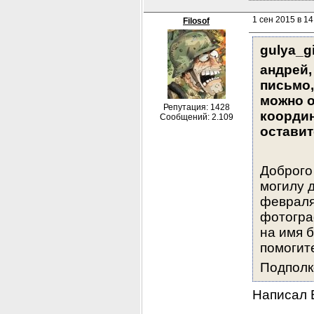
1 сен 2015 в 14
Filosof
gulya_g
андрей,
письмо,
можно о
Репутация: 1428
координ
Сообщений: 2.109
оставит
Доброго
могилу д
февраля
фотогра
на имя б
помогит
Подполк
Написал В