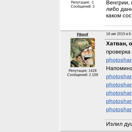
Венгрии, 
Репутация: -1
Сообщений: 3
либо данн
каком со
18 авг 2015 в 6
Filosof
Хатван, 
проверка 
photoshar
Напомина
Репутация: 1428
Сообщений: 2.109
photoshar
photoshar
photoshar
photoshar
photoshar
Излил душ