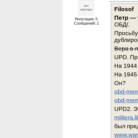
Filosof
Петр — 
Репутация: 0
Сообщений: 2
ОБД/.
Просьбу
дублиро
Вера в 
UPD. Пр
На 1944 
На 1945
Он?
obd-memo
obd-memo
UPD2. Э
militera
был пре
www.war