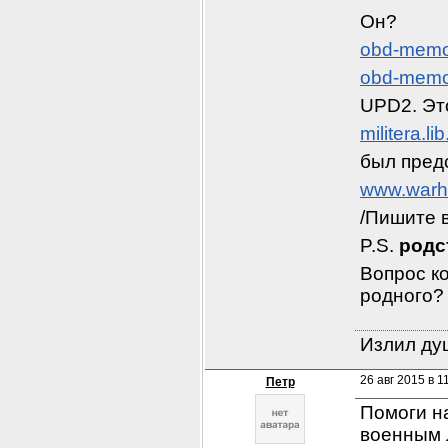
Он?
obd-memor
obd-memor
UPD2. Эт
militera.l
был пред
www.warhe
/Пишите в
P.S. 
родс
Вопрос ко
родного? 
Излил душ
26 авг 2015 в 1
Петр
Помоги н
военным л