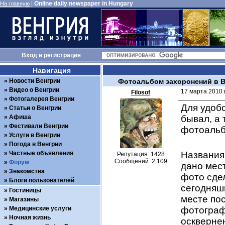
|
Online daily newspaper in Hungary
На главную
Вход
и
регистрация
Навигация
Новости Венгрии
Фотоальбом захоронений в 
Видео о Венгрии
17 марта 2010 в
Filosof
Фотогалерея Венгрии
Для удобс
Статьи о Венгрии
Афиша
бывал, а 
Фестивали Венгрии
фотоальбо
Услуги в Венгрии
Погода в Венгрии
Частные объявления
Названия 
Репутация: 1428
Сообщений: 2.109
Форум
дано мест
Знакомства
фото сдел
Блоги пользователей
сегодняшн
Гостиницы
месте пос
Магазины
Медицинские услуги
фотограф
Ночная жизнь
осквернен