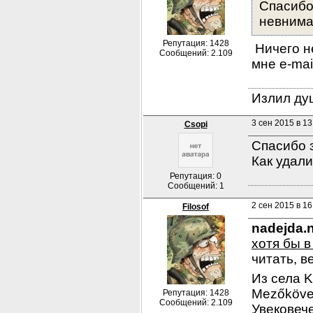
Спасибо
невнима
Репутация: 1428
 Ничего н
Сообщений: 2.109
мне e-mai
Излил душ
3 сен 2015 в 13
Csopi
Спасибо 
Как удал
Репутация: 0
Сообщений: 1
2 сен 2015 в 16
Filosof
nadejda.
хотя бы в
читать, в
Из села K
Mezőköves
Репутация: 1428
Сообщений: 2.109
Увековече