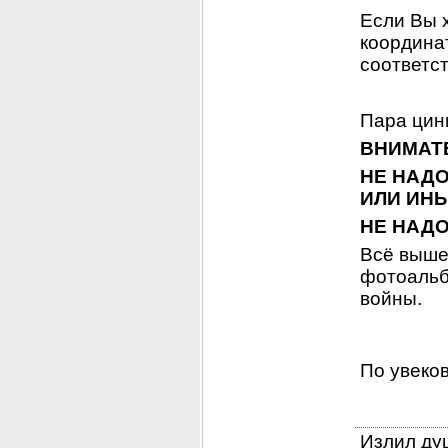
Если Вы х
координа
соответст
Пара цин
ВНИМАТЕ
НЕ НАДО
ИЛИ ИН
НЕ НАД
Всё вышеу
фотоальбо
войны.
По увеков
Излил душ