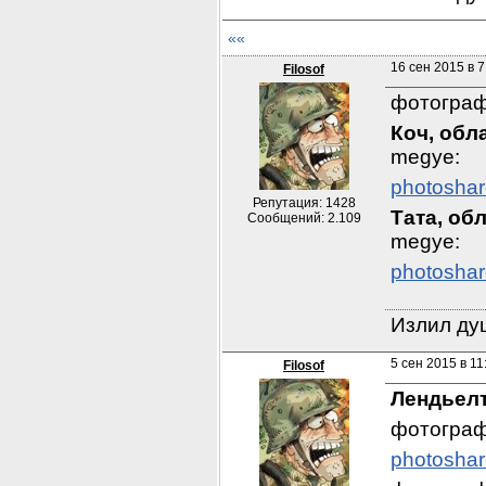
««
16 сен 2015 в 7
Filosof
фотограф
Коч, обл
megye:
photoshar
Репутация: 1428
Тата, об
Сообщений: 2.109
megye:
photoshar
Излил душ
5 сен 2015 в 11
Filosof
Лендьелт
фотограф
photoshar