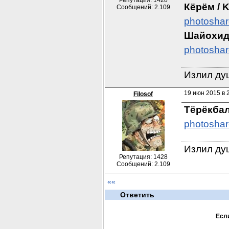
Репутация: 1428
Кёрём / 
Сообщений: 2.109
photoshar
Шайохидв
photoshar
Излил душ
19 июн 2015 в 2
Filosof
Тёрёкбал
photoshar
Излил душ
Репутация: 1428
Сообщений: 2.109
««
Ответить
Если