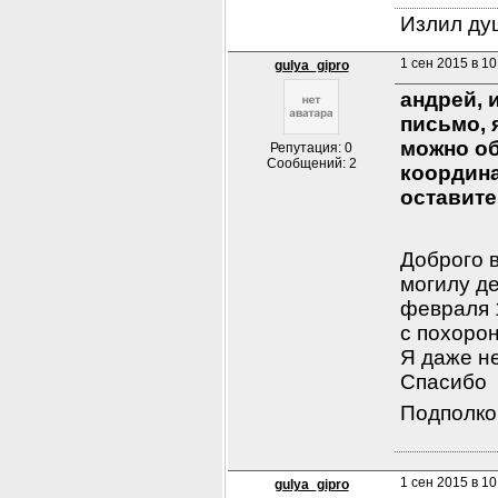
Излил душ
1 сен 2015 в 10
gulya_gipro
андрей, 
письмо, я
можно об
Репутация: 0
Сообщений: 2
координа
оставите
Доброго 
могилу де
февраля 
с похорон
Я даже не
Спасибо
Подполко
1 сен 2015 в 10
gulya_gipro