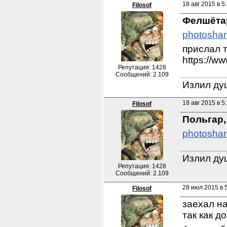
18 авг 2015 в 5:
Filosof
Фелшёта
photoshar
прислал т
https://w
Репутация: 1428
Сообщений: 2.109
Излил душ
18 авг 2015 в 5:
Filosof
Польгар,
photoshar
Излил душ
Репутация: 1428
Сообщений: 2.109
28 июл 2015 в 5
Filosof
заехал на
так как д