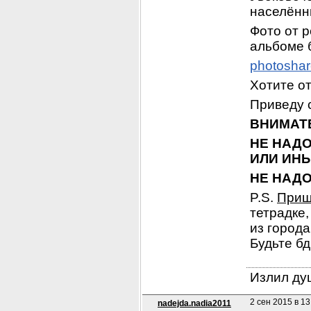
населённ
Фото от р
альбоме б
photoshar
Хотите от
Приведу 
ВНИМАТЕ
НЕ НАДО
ИЛИ ИН
НЕ НАД
P.S. 
Приш
тетрадке,
из города
Будьте бд
Излил душ
2 сен 2015 в 13
nadejda.nadia2011