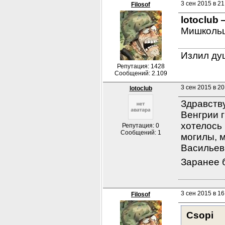
3 сен 2015 в 21
Filosof
lotoclub 
Мишкольц
Излил душ
Репутация: 1428
Сообщений: 2.109
3 сен 2015 в 20
lotoclub
Здравству
Венгрии 
хотелось 
Репутация: 0
Сообщений: 1
могилы, м
Васильеви
Заранее 
3 сен 2015 в 16
Filosof
Csopi