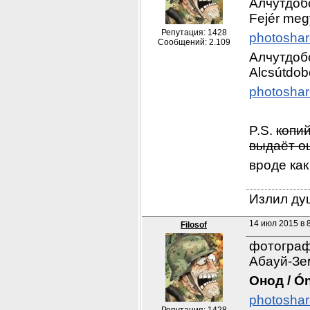
Алчутдобо
Fejér meg
Репутация: 1428
photoshar
Сообщений: 2.109
Алчутдоб
Alcsútdob
photoshar
P.S. 
копий
выдаёт ош
вроде ка
Излил душ
14 июл 2015 в 
Filosof
фотографи
Абауй-Зе
Онод / Ó
photoshar