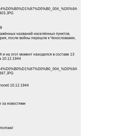
%B4%D0%B0%D1%87%D0%B0_004_%D0%9A
403.JPG
B8
кажённых названий населённых пунктов, 
грия, после войны перешли к Чехословакии, 
4 и на этот момент находился в составе 13 
за 10.12.1944
%B4%D0%B0%D1%87%D0%B0_004_%D0%9A
397.JPG
погиб 10.12.1944
е за новостями
полгаю/