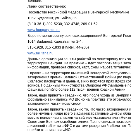
Венгрии.
Линки соответственно:
Посольство Российской Федерации в Венгерской Республике
1062 Будапешт, ул. Байза, 35
(8-10-36-1) 302-5230; 332-4748; 269-01-52
www.hungary.mid.ru
Бюро по мониторингу воинских захоронений Венгерской Респу
1014 Budapest, Kapisztrán tér 2-4.
315-1928, 315 -1833 (HM-tel.: 44-205)
www.militaria.hu
Данные организации заняты работой по мониторингу всех зах
территории Венгрии. На практике – идет паспортизация захо
информации, проверка списков, карт, схем. Работа титаничес
Справка – на территории нынешней Венгерской Республики н
захоронения времен Великой Отечественной Войны (по инфо
Согласно паспортным данным, в них покоятся прах 82423 сол
воинов. По данным Министерства Обороны РФ суммарные пот
фашизма погибло более 112 тысяч воинов Красной Армии.
Также, надо принять к сведению, что после ухода из Венгрии
формально занималось МО ВР, но на практике это отражалось
захоронений, частичному сносу.
Также, важно принять к сведению то, что часто захоронения 
более крупные, чаще всего в административные центры облас
вместо поименных списков на таблице указывали или «Неизв
Советским Воинам-освободителям». Т.е. по спискам прах вои
а именной таблички с ФИО и датами рождения / гибели нет. Т
ошибки в написании ФИО.