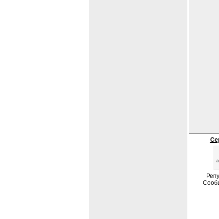
Се
Репу
Сооб