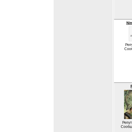
Nin
Реп
Соо
Репут
Сообщ