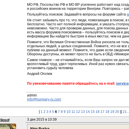
МО РФ, Посольство РФ и МО ВР усиленно работают над созд
и российских воинов на территории Венгрии. Повторюсь – ра
Пользуйтесь поиском. Задавайте вопросы на форуме сайта 
w
Не стоит забывать про то, что люди, помогающие в поиске, в
бесплатно. Часто нет полной информации, и указать стопро
невозможно. Часто для проверки данных, для поиска данных
есть масса форумов поисковиков – пользуйтесь поиском и дер
информацию Вы найдете быстрее в иных местах, чем на дан
Помните, что Великая Отечественная Война уносила не тольк
отдельных людей, а целых соединений. Помните, что не все
публике на данный момент. Помните, что даже если сведени
Обороны доступны, их может просто не быть в ОБД «Мемориа
Самое главное – не отчаивайтесь, если Ваш запрос не дал мг
кропотливый труд, удел терпеливых. Иной раз нужно связать
установить судьбу человека.
Андрей Оголюк
По увековечиванию памяти обращайтесь на e-mail: 
servic
info@hungary-ru.com
[
1
2
3
4
5
6
7
8
9
10
11
12
13
14
15
16
17
18
19
20
][
21..
3 дек 2015 в 10:39
Filosof
Nina Burlya