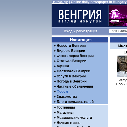
|
Online daily newspaper in Hungary
На главную
Вход
и
регистрация
Навигация
Новости Венгрии
Инс
Видео о Венгрии
Н
Фотогалерея Венгрии
Статьи о Венгрии
Афиша
Фестивали Венгрии
Услуги в Венгрии
Репу
Погода в Венгрии
Сообщ
Частные объявления
Форум
Знакомства
Блоги пользователей
Гостиницы
Магазины
Медицинские услуги
Ночная жизнь