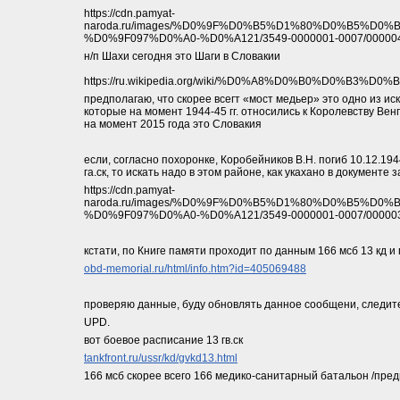
https://cdn.pamyat-
naroda.ru/images/%D0%9F%D0%B5%D1%80%D0%B5%D0
%D0%9F097%D0%A0-%D0%A121/3549-0000001-0007/00000
н/п Шахи сегодня это Шаги в Словакии
https://ru.wikipedia.org/wiki/%D0%A8%D0%B0%D0%B3%D0%
предполагаю, что скорее всегт «мост медьер» это одно из ис
которые на момент 1944-45 гг. относились к Королевству Вен
на момент 2015 года это Словакия
если, согласно похоронке, Коробейников В.Н. погиб 10.12.194
га.ск, то искать надо в этом районе, как укахано в документе 
https://cdn.pamyat-
naroda.ru/images/%D0%9F%D0%B5%D1%80%D0%B5%D0
%D0%9F097%D0%A0-%D0%A121/3549-0000001-0007/00000
кстати, по Книге памяти проходит по данным 166 мсб 13 кд и 
obd-memorial.ru/html/info.htm?id=405069488
проверяю данные, буду обновлять данное сообщени, следит
UPD.
вот боевое расписание 13 гв.ск
tankfront.ru/ussr/kd/gvkd13.html
166 мсб скорее всего 166 медико-санитарный батальон /пред