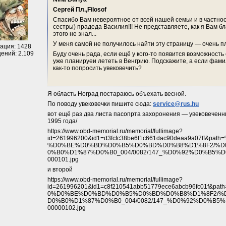
Сергей Пл.,
Filosof
Спасибо Вам невероятное от всей нашей семьи и в частност
сестры) прадеда Василия!!! Не представляете, как я Вам бл
этого не знал...
У меня самой не получилось найти эту страницу — очень п
ация: 1428
ений: 2.109
Буду очень рада, если ещё у кого-то появится возможнос
уже планируеи лететь в Венгрию. Подскажите, а если фами
как-то попросить увековечить?
Я область Ноград постараюсь объехать весной.
По поводу увековечки пишите сюда: 
service@rus.hu
вот ещё раз два листа пасопрта захоронения — увековеченны
1995 года/
https://www.obd-memorial.ru/memorial/fullimage?
id=261996200&id1=d3fcfc38be6f1c661dac90deaa9a07ff
%D0%BE%D0%BD%D0%B5%D0%BD%D0%B8%D1%8F2/%D
0%B0%D1%87%D0%B0_004/0082/147_%D0%92%D0%B5%
000101.jpg
и второй
https://www.obd-memorial.ru/memorial/fullimage?
id=261996201&id1=c8f210541abb51779ece6abcb96fc01
0%D0%BE%D0%BD%D0%B5%D0%BD%D0%B8%D1%8F2/%
D0%B0%D1%87%D0%B0_004/0082/147_%D0%92%D0%B
00000102.jpg