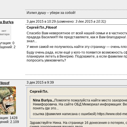
Излил душу -- убери за собой!
3 дек 2015 в 10:29 
(изменено: 3 дек 2015 в 10:31)
a Burlya
Сергей Пл.,
Filosof
Спасибо Вам невероятное от всей нашей семьи и в частности 
прадеда Василия!!! Не представляете, как я Вам благодарна! 
знал...
утация: 0
У меня самой не получилось найти эту страницу — очень пл
бщений: 2
Буду очень рада, если ещё у кого-то появится возможность
планируеи лететь в Венгрию. Подскажите, а если фамилии пра
попросить увековечить?
3 дек 2015 в 9:39
Filosof
Сергей Пл.
Nina Burlya...
Помогите пожалуйста найти место захороне
Никифоровича. На сайте ОБД Мемориал информация: Вес
понять где это...
ссылка (фамилия написана с ошибкой) https://www.obd-memo
ация: 1428
ений: 2.109
Здравствуйте Нина. На странице 16 донесения о потерях, с
схема захоронения вашего деда.