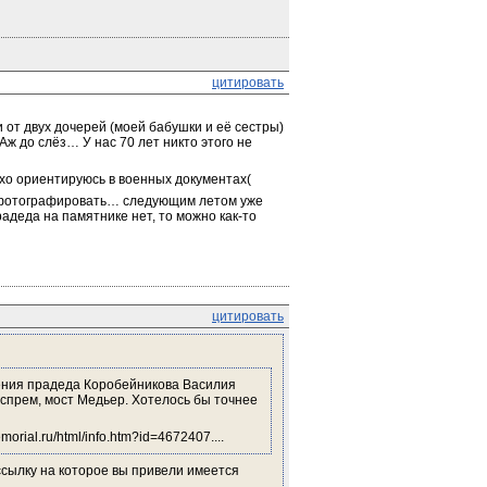
цитировать
от двух дочерей (моей бабушки и её сестры) 
Аж до слёз… У нас 70 лет никто этого не 
охо ориентируюсь в военных документах(
 сфотографировать… следующим летом уже 
деда на памятнике нет, то можно как-то 
цитировать
ния прадеда Коробейникова Василия 
прем, мост Медьер. Хотелось бы точнее 
rial.ru/html/info.htm?id=4672407....
сылку на которое вы привели имеется 