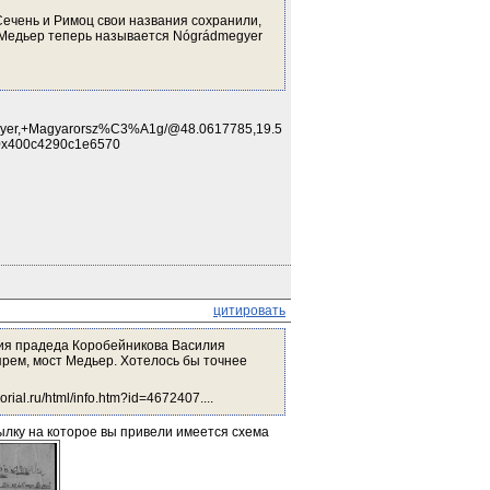
Сечень и Римоц свои названия сохранили, 
 Медьер теперь называется Nógrádmegyer
yer,+Magyarorsz%C3%A1g/@48.0617785,19.5
0x400c4290c1e6570
цитировать
ия прадеда Коробейникова Василия 
ем, мост Медьер. Хотелось бы точнее 
al.ru/html/info.htm?id=4672407....
ылку на которое вы привели имеется схема 