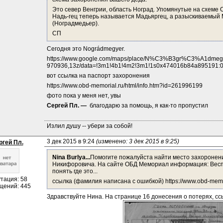
Это север Венгрии, область Ноград. Упомянутые на схеме 
Надь-гец теперь называется Мадьяргец, а разыскиваемый
(Ноградмедьер).
СП
Сегодня это Nográdmegyer.
https://www.google.com/maps/place/N%C3%B3gr%C3%A1dmeg
970936,13z/data=!3m1!4b1!4m2!3m1!1s0x474016b84a895191:
вот ссылка на паспорт захоронения
https://www.obd-memorial.ru/html/info.htm?id=261996199
фото пока у меня нет, увы
Сергей Пл. — 
 благодарю за помощь, я как-то пропустил
Излил душу -- убери за собой!
3 дек 2015 в 9:24 
(изменено: 3 дек 2015 в 9:25)
ргей Пл.
Nina Burlya...
Помогите пожалуйста найти место захоронен
Никифоровича. На сайте ОБД Мемориал информация: Веспр
понять где это...
тация: 58
ссылка (фамилия написана с ошибкой) https://www.obd-memori
щений: 445
Здравствуйте Нина. На странице 16 донесения о потерях, сс