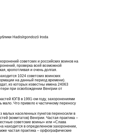
блики Hadisírgondozó Iroda
оронений советских и российских воинов на 
ронений, проверка всей возможной 
кая, кропотливая и очень долгая.
аходится 1024 советских воинских 
рмации на данный период времени). 
дат, из которых известны имена 24063 
ери при освобождении Венгрии от 
 частей ЮГВ в 1991-ом году, захоронениями 
 мало. Что привело к частичному переносу 
из малых населенных пунктов переносили в 
тей (комитатов) Венгрии. Частая практика – 
естные советские воины» или «Слава 
на находится в определенном захоронении, 
акже частая практика – орфографические 