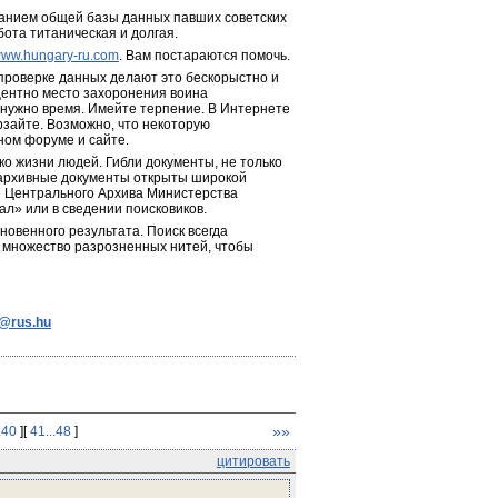
анием общей базы данных павших советских 
бота титаническая и долгая.
ww.hungary-ru.com
. Вам постараются помочь.
 проверке данных делают это бескорыстно и 
центно место захоронения воина 
 нужно время. Имейте терпение. В Интернете 
зайте. Возможно, что некоторую 
ном форуме и сайте.
о жизни людей. Гибли документы, не только 
 архивные документы открыты широкой 
я Центрального Архива Министерства 
л» или в сведении поисковиков.
новенного результата. Поиск всегда 
 множество разрозненных нитей, чтобы 
e@rus.hu
»»
.40
][
41...48
]
цитировать