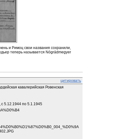
чень и Римоц свои названия сохранили, 
едьер теперь называется Nógrádmegyer
цитировать
гвардейская кавалерийская Ровенская 
 с 5.12.1944 по 5.1.1945
0%BA%D0%B4
%B4%D0%B0%D1%87%D0%B0_004_%D0%9A
402.JPG