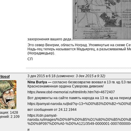
захоронения вашего деда.
Это север Венгрии, область Ноград. Упомянутые на схеме Се
Надь-гец теперь называется Мадьяргец, а разыскиваемый М
(Ноградмедьер).
СП
3 дек 2015 в 6:18 
(изменено: 3 дек 2015 в 9:32)
Filosof
Nina Burlya — 
согласно безвозвратке воевал в 13 гв. кд /13 
Краснознаменная ордена Суворова дивизия/
https://www.obd-memorial.ru/html/info.htm?id=4672407
Вот документы на сайте память народа на 13 гв. кд на период
https://pamyat-naroda.ru/jbd/?q=13+%D0%B3%D0%B2+%D
вот сообщения от 24.12.1944
ация: 1428
https://cdn.pamyat-
ений: 2.109
naroda.ru/images/%D0%9F%D0%B5%D1%80%D0%B5%D0
%D0%9F097%D0%A0-%D0%A121/3549-0000001-0007/00000
и