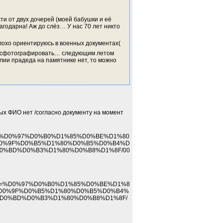
и от двух дочерей (моей бабушки и её 
агодарна! Аж до слёз… У нас 70 лет никто 
лохо ориентируюсь в военных документах(
ть сфотографировать… следующим летом 
лии прадеда на памятнике нет, то можно 
х ФИО нет /согласно документу на момент 
&path=%D0%97%D0%B0%D1%85%D0%BE%D1%80
0%9F%D0%B5%D1%80%D0%B5%D0%B4%D
D0%BD%D0%B3%D1%80%D0%B8%D1%8F/00
f&path=%D0%97%D0%B0%D1%85%D0%BE%D1%8
D0%9F%D0%B5%D1%80%D0%B5%D0%B4%
5%D0%BD%D0%B3%D1%80%D0%B8%D1%8F/