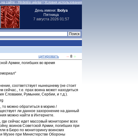
|
на сайте - Hirdetési ajánlat
Условия использования
День имени:
Ibolya
Пятница
7 августа 2026 01:57
цитировать
8
сной Армии, погибших во время 
емориал"
нение, соответствует нынешнему (не стоит 
 сейчас., т.е. прах воина может находиться 
я Словакии, Румынии, Сербии, и т.д.).
rg
 то можно обратиться в мэрию / 
уществует ли данное захоронение на данный 
ния можно найти в Интернете.
 где сейчас идет массовый мониторинг всех 
йну, воинов Советской Армии, погибших при 
или в Бюро по мониторингу воинских 
 и Музее при Министерстве Обороны 