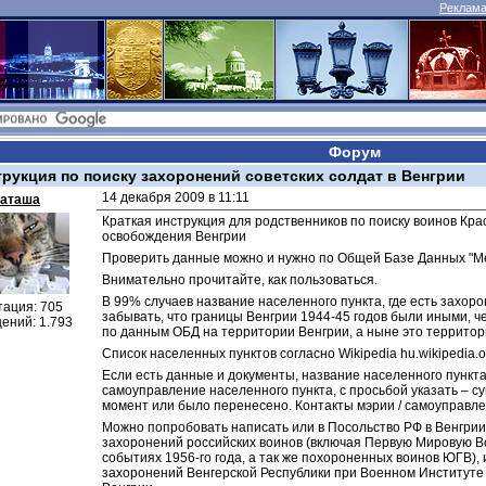
Реклама 
Форум
трукция по поиску захоронений советских солдат в Венгрии
14 декабря 2009 в 11:11
аташа
Краткая инструкция для родственников по поиску воинов Кра
освобождения Венгрии
Проверить данные можно и нужно по Общей Базе Данных "М
Внимательно прочитайте, как пользоваться.
В 99% случаев название населенного пункта, где есть захоро
тация: 705
забывать, что границы Венгрии 1944-45 годов были иными, чем
ений: 1.793
по данным ОБД на территории Венгрии, а ныне это территори
Список населенных пунктов согласно Wikipedia hu.wikipedia.o
Если есть данные и документы, название населенного пункта,
самоуправление населенного пункта, с просьбой указать – с
момент или было перенесено. Контакты мэрии / самоуправле
Можно попробовать написать или в Посольство РФ в Венгрии,
захоронений российских воинов (включая Первую Мировую Во
событиях 1956-го года, а так же похороненных воинов ЮГВ), 
захоронений Венгерской Республики при Военном Институте