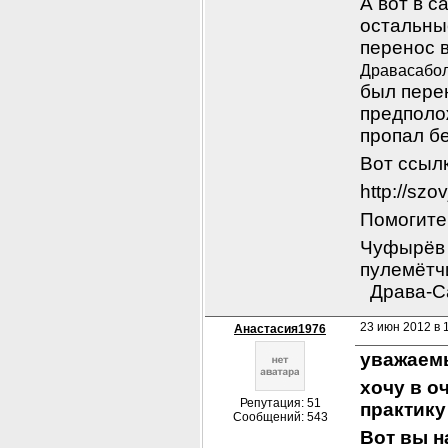
А вот в с
остальны
Дравасабол
был пере
предполож
пропал бе
Вот ссылк
http://sz
Помогите,
Чуфырёв Ф
пулемётчи
 Драва-
23 июн 2012 в 1
Анастасия1976
уважаем
хочу в о
Репутация: 51
практику
Сообщений: 543
Вот вы н