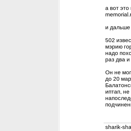
а вот это
memorial
и дальше
502 извес
мэрию гор
надо пох
раз два и 
Он не мог
до 20 мар
Балатонск
иптап, не
напоследо
подчинени
sharik-sh