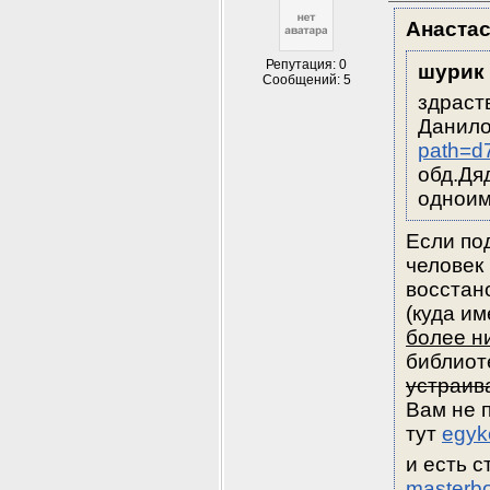
Анаста
Репутация: 0
шурик
Сообщений: 5
здраст
Данило
path=d
обд.Дя
одноим
Если по
человек 
восстано
(куда им
более н
библиот
устраив
Вам не 
тут 
egyk
masterbo