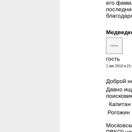
его фамил
последни
благодар
Медведк
гость
1 авг 2010 в 21
Доброй н
Давно ищ
поисковик
 Капитан
 Рогожин 
Московск
РВК(?) не