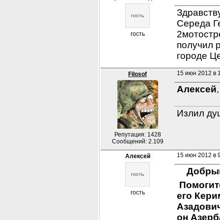
Здравств
Середа Г
2мотостр
гость
получил р
городе Ц
15 июн 2012 в 
Filosof
Алексей
Излил душ
Репутация: 1428
Сообщений: 2.109
15 июн 2012 в 
Алексей
  Добры
 Помогит
гость
его Кери
Азадович
он Азерб