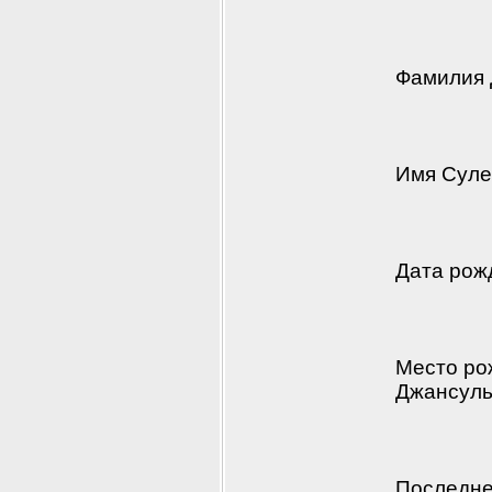
Фамилия 
Имя Сул
Дата рож
Место рож
Джансульс
Последне