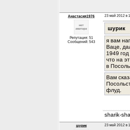
23 май 2012 в 
Анастасия1976
шурик
Репутация: 51
я вам на
Сообщений: 543
Ваце, да
1949 год
что на э
в Посоль
Вам сказ
Посольст
флуд.
sharik-sh
23 май 2012 в 1
шурик