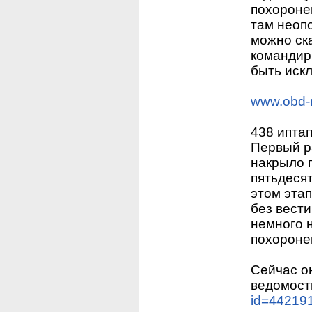
похоронен
там неоп
можно ска
командир 
быть иск
www.obd-
438 иптап
Первый ра
накрыло п
пятьдеся
этом этап
без вести
немного 
похороне
Сейчас о
ведомост
id=44219