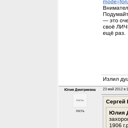
mode=for
Внимател
Подумайт
— это оч
своё ЛИЧ
ещё раз. 
Излил душ
23 май 2012 в 
Юлия Дмитриевна
Сергей 
гость
Юлия 
захоро
1906 г.