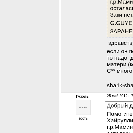
г.р.Мами
осталась
Заки нет
G.GUYEL
ЗАРАНЕ
 здравств
если он п
то надо  
матери (к
С** много
sharik-sh
25 май 2012 в 
Гузэль_
Добрый д
Помогите
гость
Хайруллин
г.р.Мамин