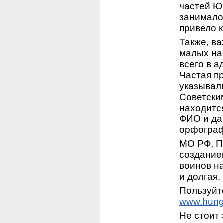
частей Ю
занималос
привело 
Также, ва
малых на
всего в а
Частая пр
указывал
Советским
находится
ФИО и дат
орфограф
МО РФ, П
создание
воинов на
и долгая.
www.hung
Не стоит 