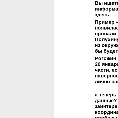
Вы ищете
информац
здесь. 
Пример —
появилас
пропали 
Полухину
из окруж
бы будет
Рогожин 
20 января
части, е
наверное
лично на
а теперь
данные? 
заинтере
координа
вообще 