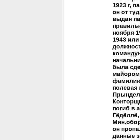
1923 г, п
он от ту
выдан па
правильн
ноября 1
1943 или 
должност
команду
начальни
была сде
майором 
фамилию,
полевая 
Прындела
Конторщи
погиб в а
Гёдёллё, 
Мин.обор
он пропа
данные з