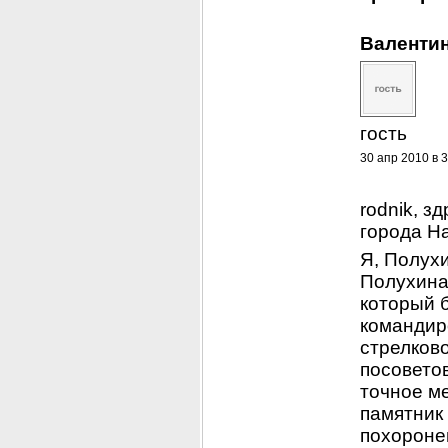
Валентин
гость
30 апр 2010 в 3
rodnik, з
города Н
Я, Полух
Полухина 
который б
командиро
стрелков
посовето
точное ме
памятник
похоронен