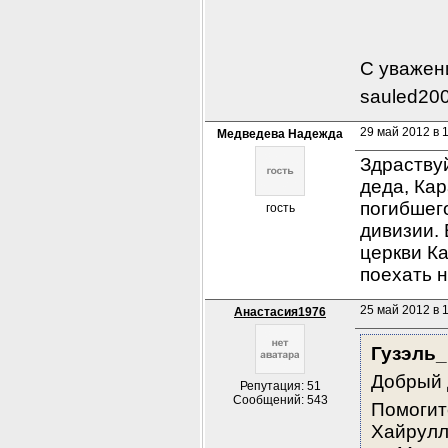
С уважен
sauled200
29 май 2012 в 
Медведева Надежда
Здраствуй
деда, Ка
погибшего
гость
дивизии. 
церкви К
поехать н
25 май 2012 в 
Анастасия1976
Гузэль_
Добрый 
Репутация: 51
Сообщений: 543
Помогит
Хайрулл