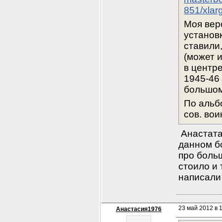
851/xlar
Моя вер
установк
ставили,
(может и
в центре
1945-46
большом
По альб
сов. во
 Анастат
данном бо
про больш
стоило и 
написали 
23 май 2012 в 1
Анастасия1976