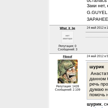
осталась 
Заки нет,
G.GUYEL.
ЗАРАНЕЕ
24 май 2012 в 
What_it_be
Репутация: 0
Сообщений: 3
24 май 2012 в 5
Filosof
шурик
 Анаста
данном б
речь про
Репутация: 1428
думаю не
Сообщений: 2.109
помочь н
шурик
, с