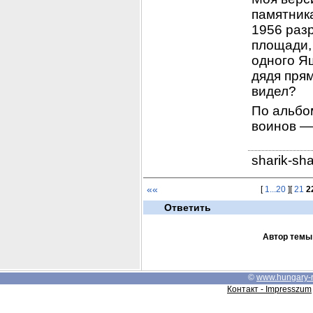
памятника
1956 разр
площади, 
одного Яш
дядя пря
видел?
По альбом
воинов —
sharik-sh
««
[
1...20
][
21
2
Ответить
Автор темы
©
www.hungary-
Контакт - Impresszum