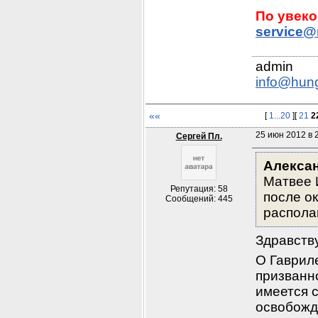
service@
info@hun
««
[
1...20
][
21
2
25 июн 2012 в 2
Сергей Пл.
Алексан
Матвее И
Репутация: 58
после о
Сообщений: 445
распола
Здравств
О Гаврил
призванно
имеется с
освобожд