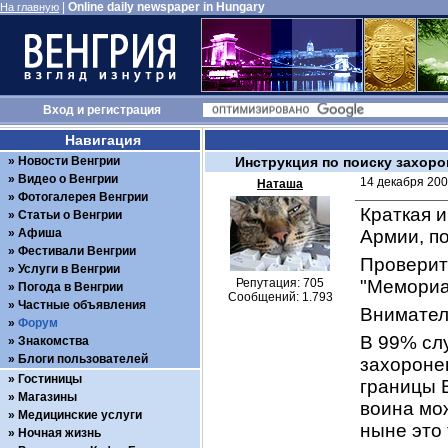
|
Online daily newspaper in Hungary
На главную
Вход
и
регистрация
Навигация
Новости Венгрии
Инструкция по поиску захоро
Видео о Венгрии
14 декабря 200
Наташа
Фотогалерея Венгрии
Краткая и
Статьи о Венгрии
Афиша
Армии, п
Фестивали Венгрии
Проверит
Услуги в Венгрии
Репутация: 705
"Мемориа
Погода в Венгрии
Сообщений: 1.793
Частные объявления
Вниматель
Форум
В 99% слу
Знакомства
Блоги пользователей
захоронен
Гостиницы
границы В
Магазины
воина мо
Медицинские услуги
ныне это 
Ночная жизнь