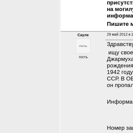
присутст
на могилу
информац
Пишите м
29 май 2012 в 
Сауле
Здравств
 ищу свое
гость
Джармуха
рождения,
1942 году
ССР. В ОБ
он пропа
Информац
Номер за