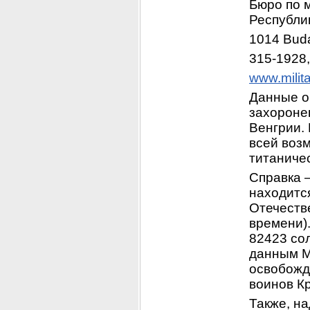
Бюро по 
Республик
1014 Budap
315-1928,
www.milita
Данные о
захоронен
Венгрии. 
всей возм
титаничес
Справка 
находитс
Отечеств
времени).
82423 сол
данным М
освобожд
воинов К
Также, на