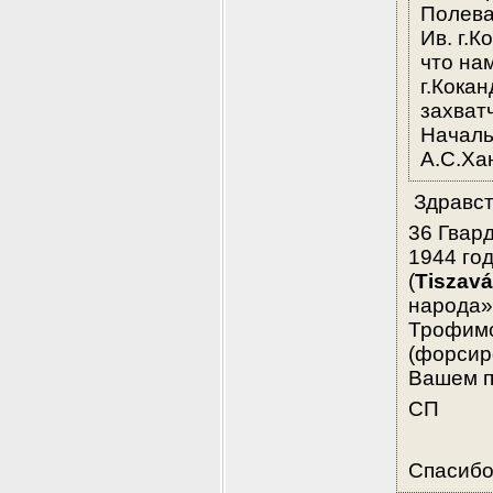
Полева
Ив. г.
что нам
г.Кока
захват
Началь
А.С.Ха
 Здравст
36 Гвард
1944 год
(
Tiszav
народа»
Трофимо
(форсир
Вашем п
СП
Спасибо