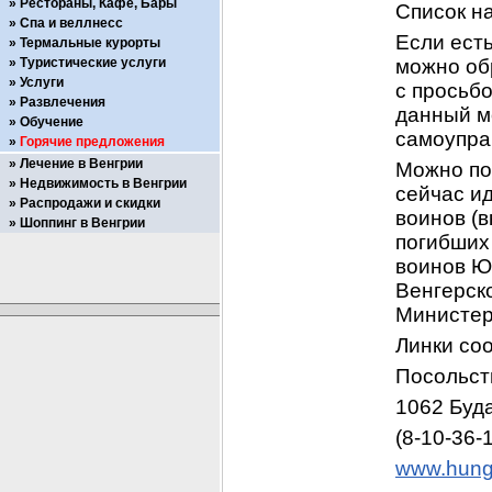
Рестораны, Кафе, Бары
Список на
Спа и веллнесс
Если есть
Термальные курорты
Туристические услуги
можно обр
Услуги
с просьбо
Развлечения
данный м
Обучение
самоупра
Горячие предложения
Лечение в Венгрии
Можно поп
Недвижимость в Венгрии
сейчас и
Распродажи и скидки
воинов (
Шоппинг в Венгрии
погибших 
воинов ЮГ
Венгерск
Министер
Линки со
Посольст
1062 Буда
(8-10-36-
www.hunga