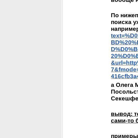
По нижеп
поиска уж
например
text=%
BD%20%
D%D0%B
20%D0%
&url=ht
7&fmode=
416cfb3a
а Олега 
Посольст
Секешфех
вывод: т
сами-то 
примеры 