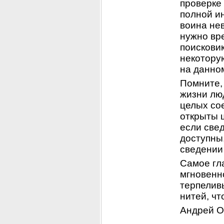
проверке 
полной и
воина нев
нужно вр
поисковик
некотору
на данно
Помните, 
жизни люд
целых со
открыты 
если све
доступны,
сведении
Самое гла
мгновенно
терпелив
нитей, чт
Андрей О