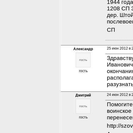
1944 года
1208 СП 3
дер. Штой
послевоен
СП
25 июн 2012 в 
Александр
Здравств
Ивановиче
окончани
гость
располага
разузнать
24 июн 2012 в 
Дмитрий
Помогите 
воинское
перенесен
гость
http://sz