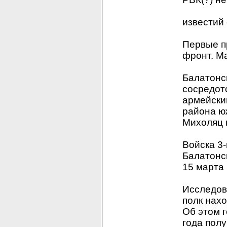
известий
Первые пр
фронт. М
Балатонс
сосредото
армейский
района ю
Михоляц 
Войска 3-
Балатонс
15 марта
Исследов
полк нахо
Об этом г
года полу