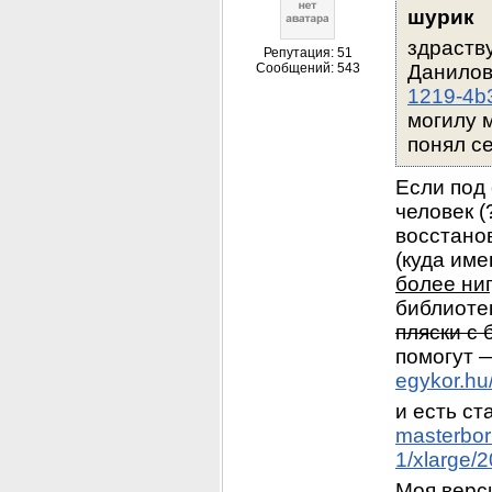
шурик
здраств
Репутация: 51
Сообщений: 543
Данилов
1219-4b
могилу 
понял с
Если под
человек (
восстанов
(куда име
более ни
библиотек
пляски с
egykor.hu
masterbori
1/xlarge/
Моя верс