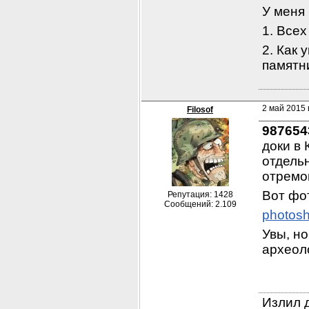
У меня 
1. Все
2. Как 
памятн
2 май 2015 
Filosof
987654
доки в 
отдель
отремо
Вот фо
Репутация: 1428
Сообщений: 2.109
photosh
Увы, но
археоло
Излил д