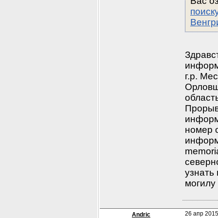
Вас о
поиск
Венгр
Здравст
информ
г.р. Ме
Орловщ
область
Прорыва
информ
номер 
информ
memoria
северно
узнать 
могилу 
26 апр 2015
Andric