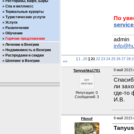
Рестораны, Кафе, Бары
Спа и веллнесс
Термальные курорты
Туристические услуги
Услуги
servic
Развлечения
Обучение
Горячие предложения
Лечение в Венгрии
info@h
Недвижимость в Венгрии
Распродажи и скидки
[
1...20
][
21
22
23
24
25
26
27
28
2
Шоппинг в Венгрии
««
9 май 2015 
Tanyushka1701
Спасибо
ли захо
где-то
Репутация: 0
Сообщений: 3
И.В.
9 май 2015 
Filosof
Tanyus