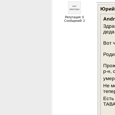
Юрий
Репутация: 0
Andr
Сообщений: 2
Здра
деда
Вот 
Роди
Прож
р-н, 
умер
Не м
тепе
Есть
ТАВА