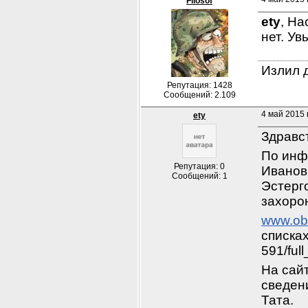
Filosof
ety
, На
нет. Ув
Излил д
Репутация: 1428
Сообщений: 2.109
4 май 2015 
ety
Здравс
По инф
Репутация: 0
Иванов
Сообщений: 1
Эстерго
захорон
www.obd
списках
591/ful
На сайт
сведени
Тата.