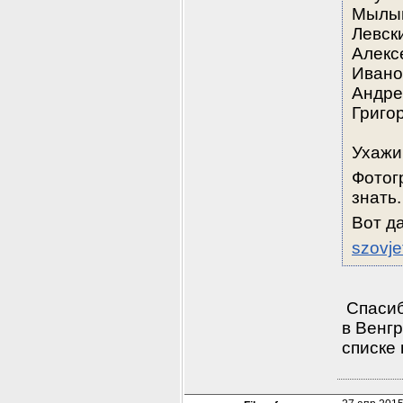
Мылым
Левск
Алекс
Ивано
Андре
Григо
Ухажи
Фотог
знать.
Вот д
szovje
 Спаси
в Венгр
списке 