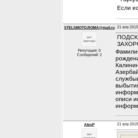
Если ес
21 апр 2015
STELSMOTO.ROMA@mail.ru
ПОДСК
ЗАХОРО
Репутация: 0
Фамили
Сообщений: 2
рождени
Калинин
Азербай
службыш
выбытия
информ
описи и
информ
21 апр 2015
AlexP