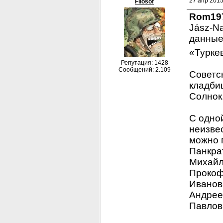
27 апр 2015
Filosof
Rom19
Jász-Na
данные
«Туркев
Репутация: 1428
Сообщений: 2.109
Советс
кладби
Солнок
С одно
неизвес
можно 
Панкра
Михайл
Прокоф
Иванов
Андрее
Павлов