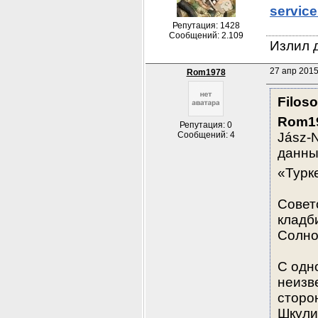
servic
Репутация: 1428
Сообщений: 2.109
Излил д
27 апр 2015
Rom1978
Filoso
Rom1
Репутация: 0
Сообщений: 4
Jász-
данны
«Турке
Совет
кладб
Солно
С одн
неизв
сторо
Шкули