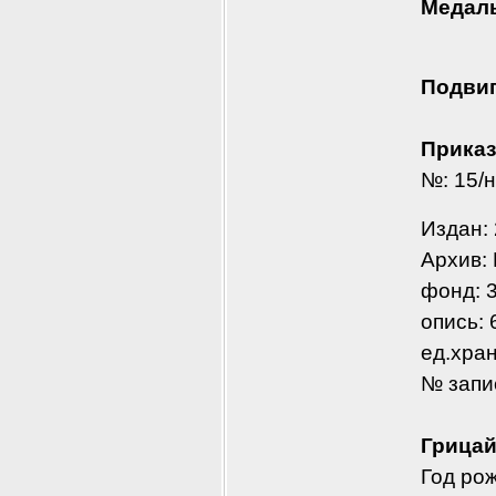
Медаль
Подвиг
Приказ
№: 15/н
Издан: 
Архив:
фонд: 
опись:
ед.хра
№ запи
Грицай
Год рож