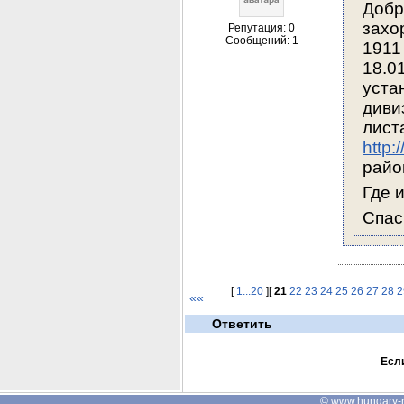
Добр
захо
Репутация: 0
Сообщений: 1
1911
18.0
уста
диви
http:
райо
Где 
Спас
[
1...20
][
21
22
23
24
25
26
27
28
2
««
Ответить
Если
©
www.hungary-