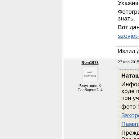
Ухажив
Фотогра
знать.
Вот да
szovjet
Излил д
27 апр 2015
Rom1978
Ната
Инфор
Репутация: 0
Сообщений: 4
ходе 
при у
фото 
Захор
Памят
Прежд