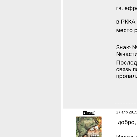
гв. ефр
в РККА 
место 
Знаю №
№части
Послед
связь 
пропал.
27 апр 2015
Filosof
 добро,