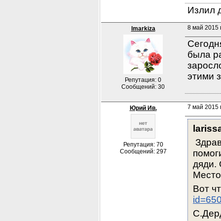
Излил д
8 май 2015 
lmarkiza
Сегодня
была ра
заросло
этими 
Репутация: 0
Сообщений: 30
7 май 2015 
Юрий Ив.
laris
 Здра
Репутация: 70
Сообщений: 297
помог
дяди.
Место
Вот чт
id=65
С.Дер