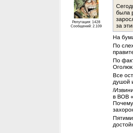
Сегод
была 
зарос
Репутация: 1428
за эт
Сообщений: 2.109
На бума
По сле
правит
По факт
Оголюк,
Все ос
душой и
/Извини
в ВОВ 
Почему 
захорон
Пятимин
достой