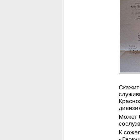
Скажите
служивш
Красно
дивизи
Может б
сослуж
К соже
- 
Гарку