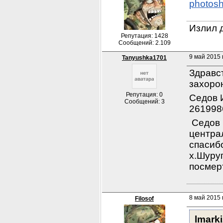
photosh
Излил д
Репутация: 1428
Сообщений: 2.109
9 май 2015 
Tanyushka1701
Здравс
захоро
Репутация: 0
Седов И
Сообщений: 3
261998
Седов 
центра
спасиб
х.Шуру
посмер
8 май 2015 
Filosof
lmark