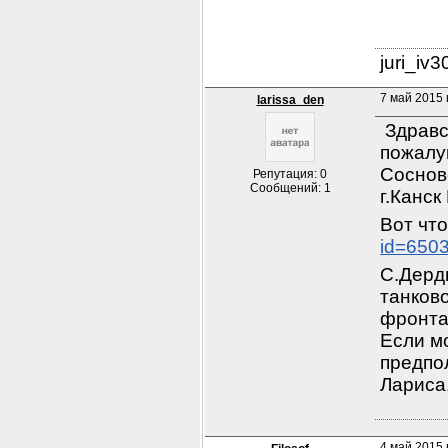
juri_iv
7 май 2015 
larissa_den
 Здравс
пожалуй
Соснов
Репутация: 0
Сообщений: 1
г.Канск
Вот что
id=650
С.Дерд
танково
фронта 
Если мо
предпо
Лариса
4 май 2015 