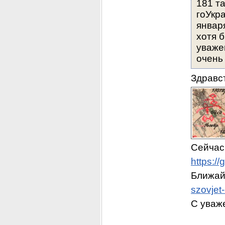
181 та
гоУкра
января
хотя 
уваже
очень
Здравст
Сейчас
https:/
Ближай
szovjet
С уваж