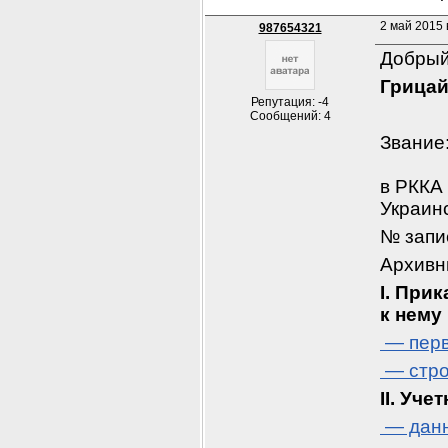
2 май 2015 
987654321
Добрый
Грицай
Репутация: -4
Сообщений: 4
Звание:
в РККА 
Украинс
№ запи
Архивн
I. При
к нему
 — пер
 — стр
II. Уче
 — дан