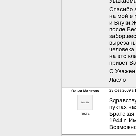
Уважаема
Спасибо з
на мой е 
и Внуки.Ж
после.Ве
забор.вес
вырезаны
человека
на это к
привет В
С Уважен
Ласло
23 фев 2009 в 
Ольга Малкова
Здравству
пуктах на
Братская 
гость
1944 г. И
Возможно