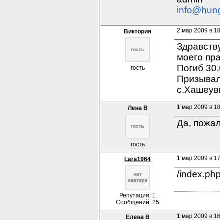
info@hun
2 мар 2009 в 1
Виктория
Здравств
моего пр
Погиб 30.
гость
Призывалс
с.Хашеув
1 мар 2009 в 1
Лена В
Да, пожал
гость
1 мар 2009 в 1
Lara1964
/index.p
Репутация: 1
Сообщений: 25
1 мар 2009 в 1
Елена В