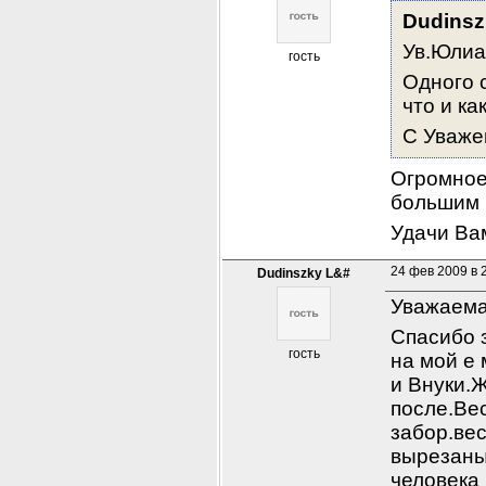
Dudinsz
Ув.Юлиа
гость
Одного 
что и ка
С Уваже
Огромное 
большим 
Удачи Ва
24 фев 2009 в 
Dudinszky L&#
Уважаема
Спасибо з
гость
на мой е 
и Внуки.Ж
после.Ве
забор.вес
вырезаны
человека