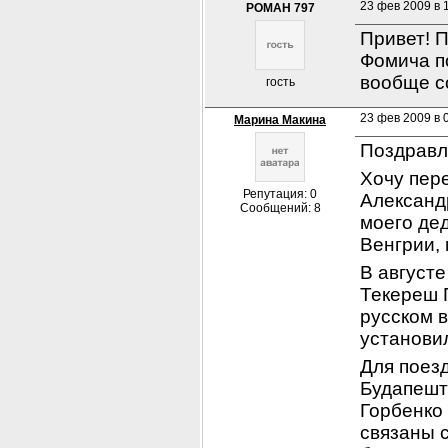
23 фев 2009 в 
РОМАН 797
Привет! 
Фомича по
вообще с
гость
23 фев 2009 в 
Марина Макина
Поздравл
Хочу пер
Репутация: 0
Александр
Сообщений: 8
моего дед
Венгрии,
В августе
Текереш 
русском в
установи
Для поезд
Будапешта
Горбенко 
связаны 