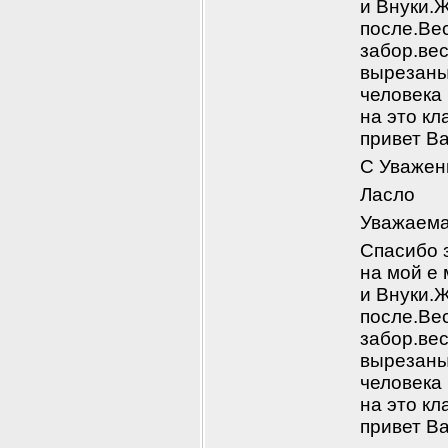
и Внуки.Ж
после.Ве
забор.вес
вырезаны
человека
на это к
привет В
С Уважен
Ласло
Уважаема
Спасибо з
на мой е 
и Внуки.Ж
после.Ве
забор.вес
вырезаны
человека
на это к
привет В