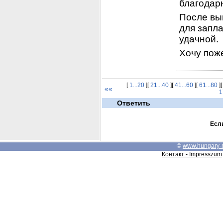
благодар
После вы
для запла
удачной.
Хочу пож
[
1...20
][
21...40
][
41...60
][
61...80
]
««
1
Ответить
Если
©
www.hungary-
Контакт - Impresszum