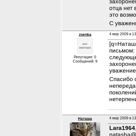
захоронен
отца нет 
это возм
С уважен
4 мар 2009 в 1
zoenka
[q=Наташ
письмом: 
следующе
Репутация: 0
Сообщений: 9
захоронен
уважением
Спасибо о
непереда
поколений
нетерпен
4 мар 2009 в 13
Наташа
Lara1964
natasha@