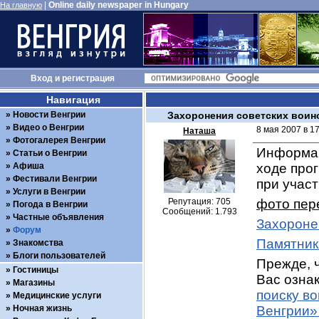
|
Online daily newspaper in Hungary
На главную
Вход
и
регистрация
Навигация
Новости Венгрии
Захоронения советских воин
Видео о Венгрии
8 мая 2007 в 1
Наташа
Фотогалерея Венгрии
Информац
Статьи о Венгрии
Афиша
ходе про
Фестивали Венгрии
при учас
Услуги в Венгрии
Репутация: 705
фото пер
Погода в Венгрии
Сообщений: 1.793
Частные объявления
Захороне
Форум
Памятник
Знакомства
Блоги пользователей
Прежде, ч
Гостиницы
Вас ознак
Магазины
поиску в
Медицинские услуги
Ночная жизнь
Венгрии»