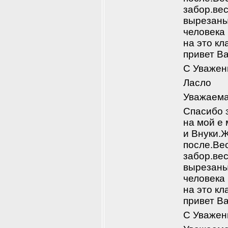
забор.вес
вырезаны
человека
на это к
привет В
С Уважен
Ласло
Уважаема
Спасибо з
на мой е 
и Внуки.Ж
после.Ве
забор.вес
вырезаны
человека
на это к
привет В
С Уважен