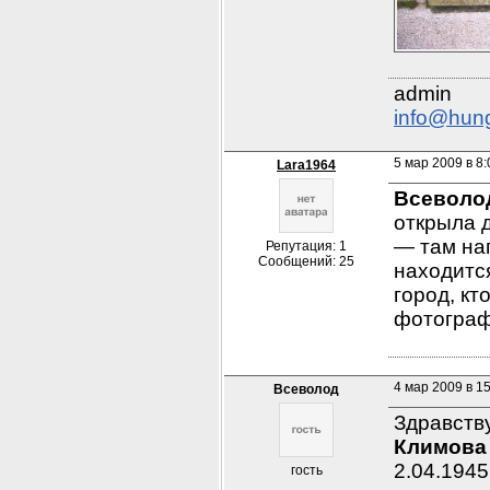
info@hun
5 мар 2009 в 8:
Lara1964
Всеволо
открыла 
— там нап
Репутация: 1
Сообщений: 25
находится
город, кт
фотограф
4 мар 2009 в 1
Всеволод
Климова
2.04.1945
гость