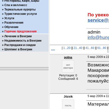
Рестораны, Кафе, Бары
Спа и веллнесс
Термальные курорты
Туристические услуги
Услуги
service@
Развлечения
Обучение
Горячие предложения
Лечение в Венгрии
info@hun
Недвижимость в Венгрии
Распродажи и скидки
[
1...20
][
21...40
][
41...60
][
61...80
]
Шоппинг в Венгрии
««
1
5 мар 2009 в 2
polina
Возможно
Макарович
похоронен
Репутация: 0
Сообщений: 6
пожалуйст
5 мар 2009 в 11
Jözsik
Материал