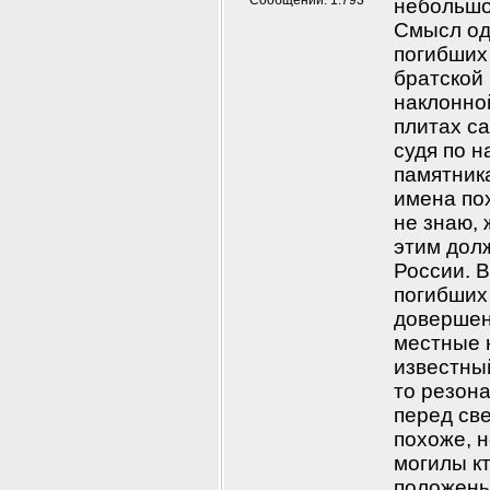
Сообщений: 1.793
небольшо
Смысл од
погибших 
братской 
наклонно
плитах са
судя по 
памятник
имена по
не знаю, 
этим дол
России. В
погибших
довершени
местные 
известный
то резона
перед св
похоже, н
могилы кт
положены,