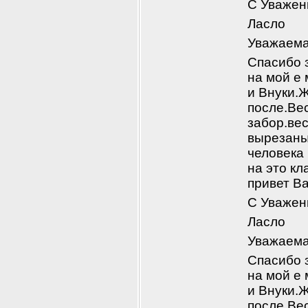
С Уважен
Ласло
Уважаема
Спасибо з
на мой е 
и Внуки.Ж
после.Ве
забор.вес
вырезаны
человека
на это к
привет В
С Уважен
Ласло
Уважаема
Спасибо з
на мой е 
и Внуки.Ж
после.Ве