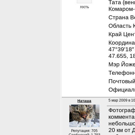
Тата (вен
гость
Комаром-
Страна В
Область 
Край Цен
Координат
47°39′18″ 
47.655, 1
Мэр Йож
Телефонн
Почтовый
Официаль
5 мар 2009 в 10
Наташа
Фотограф
коммента
небольшо
20 км от 
Репутация: 705