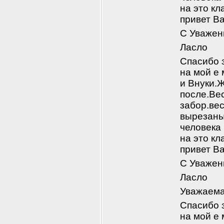
на это к
привет В
С Уважен
Ласло
Спасибо з
на мой е 
и Внуки.Ж
после.Ве
забор.вес
вырезаны
человека
на это к
привет В
С Уважен
Ласло
Уважаема
Спасибо з
на мой е 