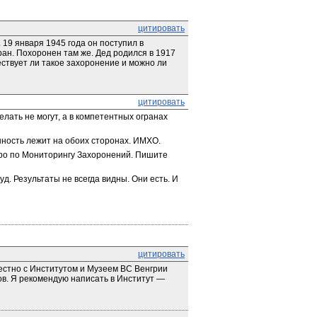
цитировать
19 января 1945 года он поступил в 
ран. Похоронен там же. Дед родился в 1917 
ствует ли такое захоронение и можно ли 
цитировать
лать не могут, а в компетентных огранах 
нность лежит на обоих сторонах. ИМХО.
ро по Мониторингу Захоронений. Пишите 
. Результаты не всегда видны. Они есть. И 
цитировать
местно с Институтом и Музеем ВС Венгрии 
в. Я рекомендую написать в Институт — 