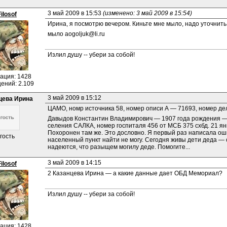
3 май 2009 в 15:53 
(изменено: 3 май 2009 в 15:54)
Filosof
Ирина, я посмотрю вечером. Киньте мне мыло, надо уточнить 
мыло aogoljuk@li.ru
Излил душу -- убери за собой!
ация: 1428
ений: 2.109
3 май 2009 в 15:12
цева Ирина
ЦАМО, номр источника 58, номер описи А — 71693, номер де
Давыдов Константин Владимирович — 1907 года рождения — 1
селения САЛКА, номер госпиталя 456 от МСБ 375 схбд. 21 янв
Похоронен там же. Это дословно. Я первый раз написала оши
гость
населенный пункт найти не могу. Сегодня живы дети деда — сы
надеются, что разыщем могилу деде. Помогите...
3 май 2009 в 14:15
Filosof
2 Казанцева Ирина — а какие данные дает ОБД Мемориал?
Излил душу -- убери за собой!
ация: 1428