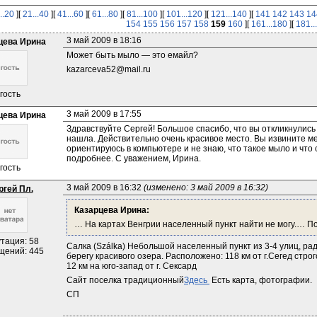
..20
][
21...40
][
41...60
][
61...80
][
81...100
][
101...120
][
121...140
][
141
142
143
14
154
155
156
157
158
159
160
][
161...180
][
181..
3 май 2009 в 18:16
цева Ирина
Может быть мыло — это емайл?
kazarceva52@mail.ru
гость
3 май 2009 в 17:55
цева Ирина
Здравствуйте Сергей! Большое спасибо, что вы откликнулись 
нашла. Действительно очень красивое место. Вы извините ме
ориентируюсь в компьютере и не знаю, что такое мыло и что 
подробнее. С уважением, Ирина.
гость
3 май 2009 в 16:32 
(изменено: 3 май 2009 в 16:32)
ргей Пл.
Казарцева Ирина:
… На картах Венгрии населенный пункт найти не могу.… По
тация: 58
Салка (Szálka) Небольшой населенный пункт из 3-4 улиц, ра
щений: 445
берегу красивого озера. Расположено: 118 км от г.Сегед строго 
12 км на юго-запад от г. Сексард
Сайт поселка традиционный
Здесь 
 Есть карта, фотографии.
СП