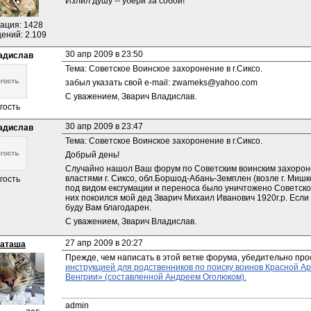
Излил душу -- убери за собой!
ация: 1428
ений: 2.109
30 апр 2009 в 23:50
адислав
Тема: Советское Воинское захоронение в г.Сиксо.
забыл указать свой e-mail: zwameks@yahoo.com
С уважением, Зварич Владислав.
гость
30 апр 2009 в 23:47
адислав
Тема: Советское Воинское захоронение в г.Сиксо.
Добрый день!
Случайно нашол Ваш форум по Советским воинским захороне
властями г. Сиксо, обл.Боршод-Абань-Земплен (возле г. Миш
гость
под видом ексгумации и переноса было уничтожено Советское
них покоился мой дед Зварич Михаил Иванович 1920г.р. Если
буду Вам благодарен.
С уважением, Зварич Владислав.
27 апр 2009 в 20:27
аташа
Прежде, чем написать в этой ветке форума, убедительно про
инструкцией для родственников по поиску воинов Красной Ар
Венгрии» (составленной Андреем Оголюком).