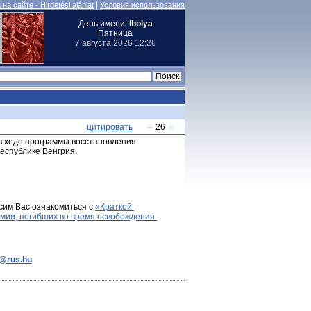
|
на сайте - Hirdetési ajánlat
Условия использования
День имени:
Ibolya
Пятница
7 августа 2026 12:26
цитировать
26
 в ходе программы восстановления 
еспублике Венгрия.
сим Вас ознакомиться с 
«Краткой 
мии, погибших во время освобождения 
e@rus.hu