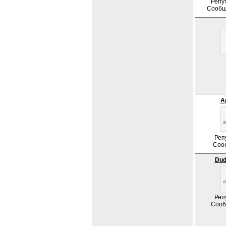
Репу
Сообщ
А
Реп
Соо
Dud
Реп
Сооб