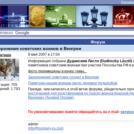
Реклама 
Форум
оронения советских воинов в Венгрии
8 мая 2007 в 17:04
аташа
Информация собрана 
Дудинским Ласло (Dudinszky László)
памятников советским воинам при участии Посольства РФ в р
фото перемещены в конец темы...
Захоронения советских солдат в Венгрии
Памятник нашим воинам около деревни Нодьбойом
тация: 705
ений: 1.793
Прежде, чем написать в этой ветке форума, убедительно про
инструкцией для родственников по поиску воинов Красной Ар
Венгрии» (Андрей Оголюк).
По увековечиванию памяти обращайтесь на e-mail: 
servic
info@hungary-ru.com