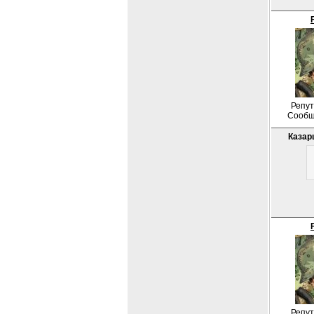
Репут
Сообщ
Казар
Репут