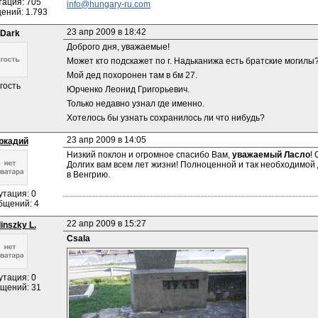
тация: 705
info@hungary-ru.com
ений: 1.793
23 апр 2009 в 18:42
Dark
Доброго дня, уважаемые!
Может кто подскажет по г. Надьканижа есть братские могилы
Мой дед похоронен там в бм 27.
гость
Юрченко Леонид Григорьевич.
Только недавно узнал где именно.
Хотелось бы узнать сохранилось ли что нибудь?
23 апр 2009 в 14:05
ркадий
Низкий поклон и огромное спасибо Вам, 
уважаемый Ласло
!
Долгих вам всем лет жизни! Полноценной и так необходимой 
в Венгрию.
утация: 0
бщений: 4
22 апр 2009 в 15:27
inszky L.
Csala
утация: 0
щений: 31