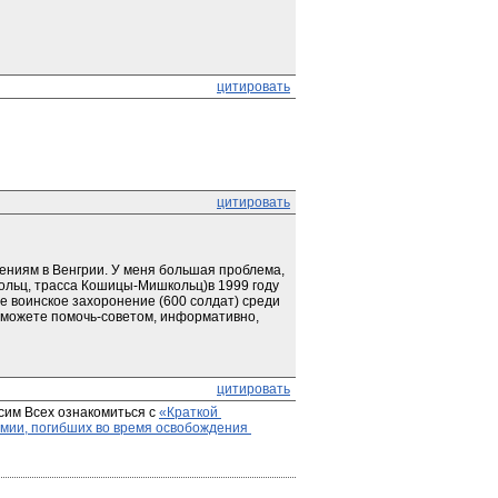
цитировать
цитировать
ниям в Венгрии. У меня большая проблема, 
кольц, трасса Кошицы-Мишкольц)в 1999 году 
 воинское захоронение (600 солдат) среди 
 можете помочь-советом, информативно, 
цитировать
сим Всех ознакомиться с 
«Краткой 
мии, погибших во время освобождения 