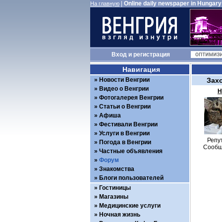
|
Online daily newspaper in Hungary
На главную
Вход
и
регистрация
Навигация
Новости Венгрии
Зах
Видео о Венгрии
Н
Фотогалерея Венгрии
Статьи о Венгрии
Афиша
Фестивали Венгрии
Услуги в Венгрии
Репу
Погода в Венгрии
Сообщ
Частные объявления
Форум
Знакомства
Блоги пользователей
Гостиницы
Магазины
Медицинские услуги
Ночная жизнь