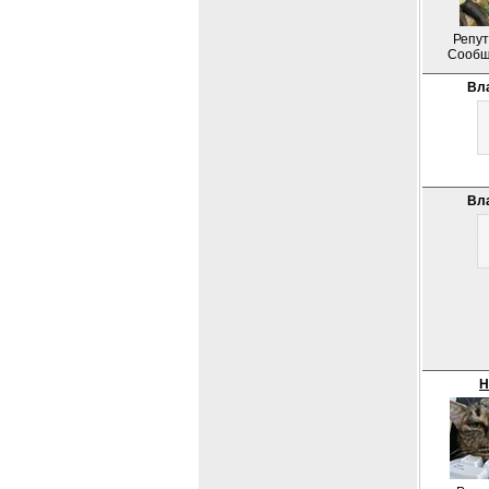
Репут
Сообщ
Вл
Вл
Н