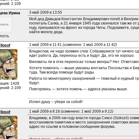
ений: 2.109
3 май 2009 в 13:55
цева Ирина
Мой дед Давыдов Константин Владимирович погиб в Венгрии. 
госпиталь Салка, а 21 января 1945 года скончался там же от 
году, призывался на фронт их города Читы. Подскажите, суще
найти могилу деда.
гость
1 май 2009 в 11:41 
(изменено: 1 май 2009 в 11:42)
Filosof
Владислав, не надо громких слов. Собравшиеся тут ничего сде
идет работа. Да, переносы есть и будут. Да, это не хорошо.
Виноваты ли в этих переносах только венгры? Нет. Ответсве
Хотите помогать — выше указаны контакты Посольства и Бю
туда. Там всегда помощи будут рады.
Работа по мониторингу захоронений — тяжелый и нудный труд
будут.
ация: 1428
ений: 2.109
Повторяюсь — хотите помочь — адреса указаны выше.
Излил душу -- убери за собой!
1 май 2009 в 8:18 
(изменено: 1 май 2009 в 9:12)
Filosof
Владимир, в 2006-ом году власти города Сиксо (Szikszó) сов
восстановили памятник и место захоронения советских воино
адрес по ссылке в головном сообщении форума.