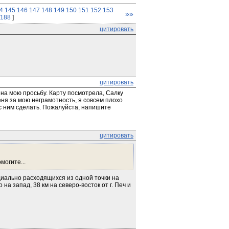
4
145
146
147
148
149
150
151
152
153
»»
.188
]
цитировать
цитировать
на мою просьбу. Карту посмотрела, Салку 
ня за мою неграмотность, я совсем плохо 
с ним сделать. Пожалуйста, напишите 
цитировать
могите...
диально расходящихся из одной точки на 
на запад, 38 км на северо-восток от г. Печ и 