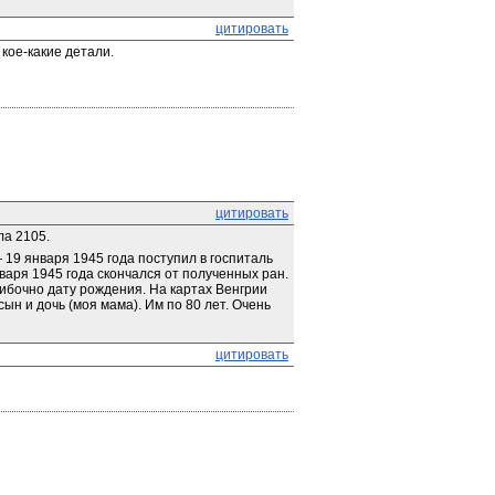
цитировать
кое-какие детали.
цитировать
ла 2105.
9 января 1945 года поступил в госпиталь 
аря 1945 года скончался от полученных ран. 
бочно дату рождения. На картах Венгрии 
н и дочь (моя мама). Им по 80 лет. Очень 
цитировать