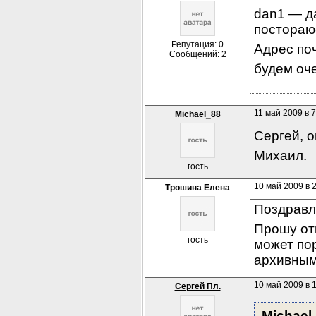
dan1 — да
постораю
Репутация: 0
Адрес поч
Сообщений: 2
будем оч
11 май 2009 в 7
Michael_88
Сергей, 
Михаил.
гость
10 май 2009 в 
Трошина Елена
Поздравл
Прошу отк
гость
может пор
архивным
10 май 2009 в 1
Сергей Пл.
Michael