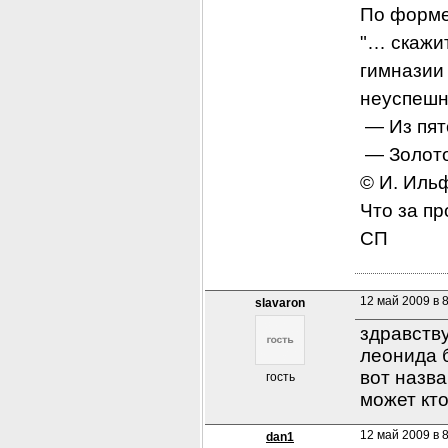
По форме
"… скажит
гимназии
неуспешн
 — Из пя
 — Золото
© И. Ильф
Что за пр
СП
12 май 2009 в 
slavaron
здравству
леонида 
вот назва
гость
может кт
12 май 2009 в 
dan1