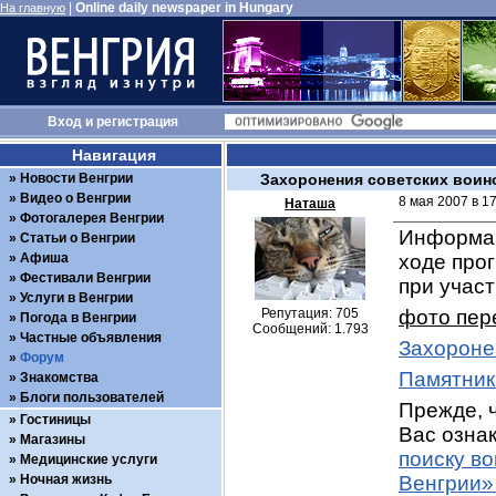
|
Online daily newspaper in Hungary
На главную
Вход
и
регистрация
Навигация
Новости Венгрии
Захоронения советских воин
Видео о Венгрии
8 мая 2007 в 1
Наташа
Фотогалерея Венгрии
Информац
Статьи о Венгрии
Афиша
ходе про
Фестивали Венгрии
при учас
Услуги в Венгрии
Репутация: 705
фото пер
Погода в Венгрии
Сообщений: 1.793
Частные объявления
Захороне
Форум
Памятник
Знакомства
Блоги пользователей
Прежде, ч
Гостиницы
Вас ознак
Магазины
поиску в
Медицинские услуги
Ночная жизнь
Венгрии»