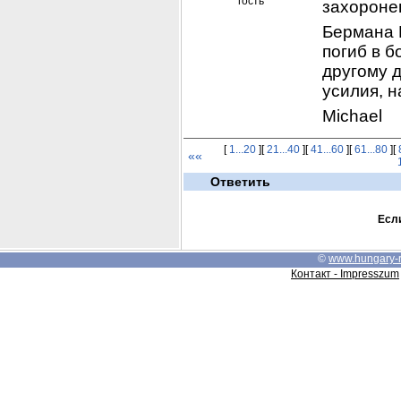
гость
захороне
Бермана Н
погиб в б
другому д
усилия, н
Michael
[
1...20
][
21...40
][
41...60
][
61...80
][
««
Ответить
Если
©
www.hungary-
Контакт - Impresszum