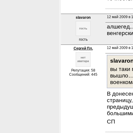
12 май 2009 в 
slavaron
алшегед..
венгерск
гость
12 май 2009 в 
Сергей Пл.
slavaron
вы таки 
Репутация: 58
Сообщений: 445
вышло… 
военком
В донесен
страницу,
предыдущ
большими
СП