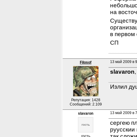
небольшог
на восточ
Существуе
организац
в первом
СП
13 май 2009 в 
Filosof
slavaron
,
Излил душ
Репутация: 1428
Сообщений: 2.109
13 май 2009 в 
slavaron
сергею пл
руусскии 
так сложи
гость