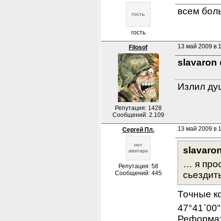
всем бол
гость
13 май 2009 в 1
Filosof
slavaron
Излил душ
Репутация: 1428
Сообщений: 2.109
13 май 2009 в 1
Сергей Пл.
slavaron
… я прос
Репутация: 58
Сообщений: 445
сьездить
Точные к
47°41`00"
Реформато