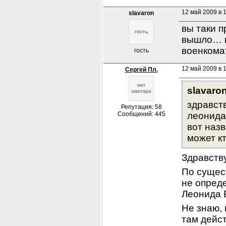
12 май 2009 в 
slavaron
вы таки п
вышло… к
военкома
гость
12 май 2009 в 
Сергей Пл.
slavaron
здравст
Репутация: 58
Сообщений: 445
леонида
вот назв
может к
Здравств
По сущес
не опред
Леонида 
Не знаю, 
там дейст