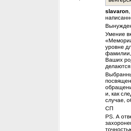
slavaron
написанн
Вынужден
Умение вк
«Мемориа
уровне дл
фамилии, 
Ваших ро
делаются 
Выбранны
посвящен
обращени
и, как сл
случае, о
СП
PS. А от
захоронен
точностью