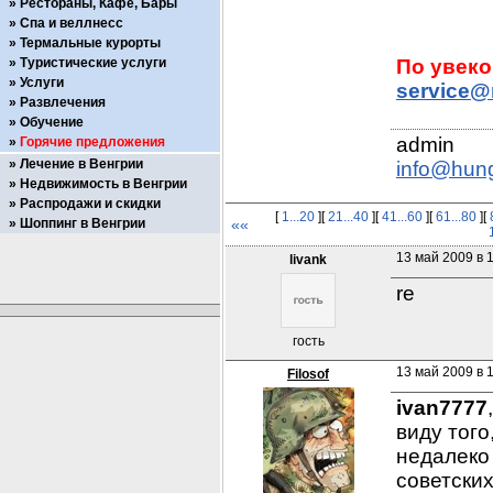
Рестораны, Кафе, Бары
Спа и веллнесс
Термальные курорты
Туристические услуги
Услуги
service@
Развлечения
Обучение
Горячие предложения
Лечение в Венгрии
info@hun
Недвижимость в Венгрии
Распродажи и скидки
[
1...20
][
21...40
][
41...60
][
61...80
][
Шоппинг в Венгрии
««
13 май 2009 в 
livank
re
гость
13 май 2009 в 1
Filosof
ivan7777
виду того
недалеко
советских