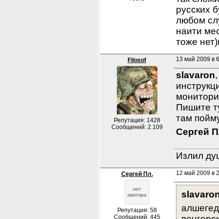
русских б
любом слу
наити мес
тоже нет)
13 май 2009 в 
Filosof
slavaron
инструкци
монитори
Пишите ту
там пойму
Репутация: 1428
Сообщений: 2.109
Сергей П
Излил душ
12 май 2009 в 2
Сергей Пл.
slavaron
алшегед.
Репутация: 58
Сообщений: 445
венгерс