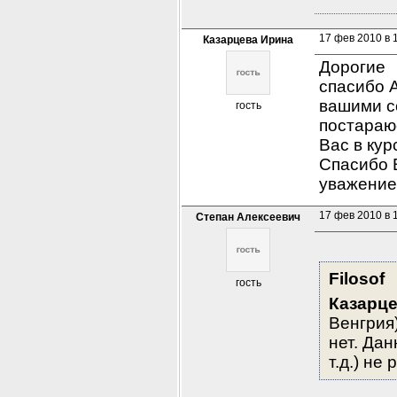
17 фев 2010 в 
Казарцева Ирина
Дорогие  
спасибо 
вашими со
гость
постараюс
Вас в кур
Спасибо 
уважение
17 фев 2010 в 
Степан Алексеевич
Filosof
гость
Казарц
Венгрия
нет. Да
т.д.) не