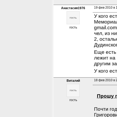
19 фев 2010 в 
Анастасия1976
У кого ес
Мемориале
gmail.com
гость
чел, из н
2, осталь
Дудинског
Еще есть 
лежит на 
другим за
У кого ес
18 фев 2010 в 
Виталий
Прошу п
гость
Почти год
Григорови