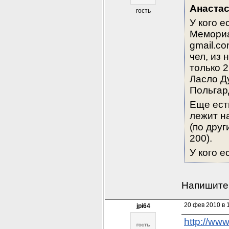
Анаста
гость
У кого е
Мемориал
gmail.c
чел, из 
только 2
Ласло Ду
Польгар
Еще есть
лежит на
(по друг
200).
У кого е
Напишите 
20 фев 2010 в 
jpi64
http://ww