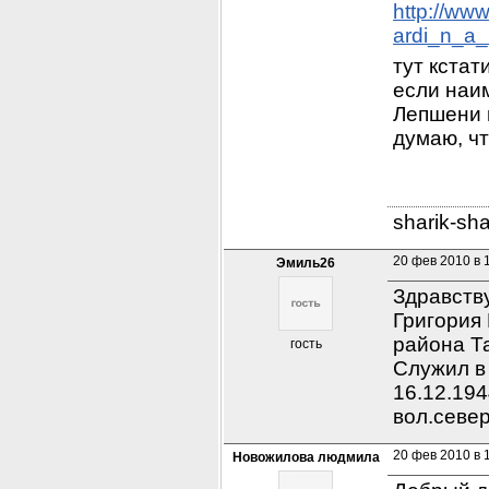
http://ww
ardi_n_a_
тут кстат
если наим
Лепшени п
думаю, чт
sharik-sh
20 фев 2010 в 
Эмиль26
Здравству
Григория 
района Т
гость
Служил в 
16.12.194
вол.север
20 фев 2010 в 
Новожилова людмила