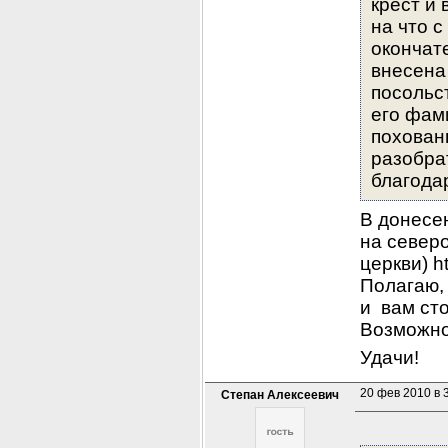
крест и 
на что с
окончате
внесена 
посольс
его фам
похованы 
разобра
благода
В донесен
на северо
церкви) h
Полагаю, 
и  вам ст
Возможно
Удачи!
20 фев 2010 в 
Степан Алексеевич