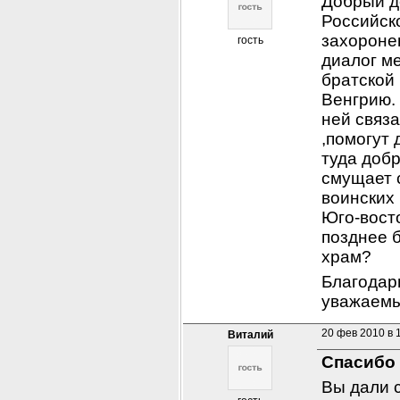
Добрый д
Российск
захороне
гость
диалог ме
братской 
Венгрию. 
ней связа
,помогут 
туда добр
смущает 
воинских 
Юго-восто
позднее 
храм?
Благодарю
уважаем
20 фев 2010 в 
Виталий
Спасибо 
Вы дали с