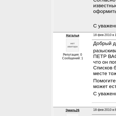
известные
оформить
С уважен
18 фев 2010 в 
Наталья
Добрый д
разыскив
Репутация: 0
ПЕТР ВАС
Сообщений: 1
что он по
Списков б
месте то
Помогите
может ес
С уважен
18 фев 2010 в 
Эмиль26