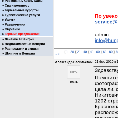
Рестораны, Кафе, Бары
Спа и веллнесс
Термальные курорты
Туристические услуги
Услуги
service@
Развлечения
Обучение
Горячие предложения
Лечение в Венгрии
info@hun
Недвижимость в Венгрии
Распродажи и скидки
[
1...20
][
21...40
][
41...60
][
61...80
][
8
Шоппинг в Венгрии
««
21 фев 2010 в 
Александр Васильевич
Здравств
Помогите
гость
фотографи
цела ли, 
Никитович
1292 стр
Краснозн
расположе