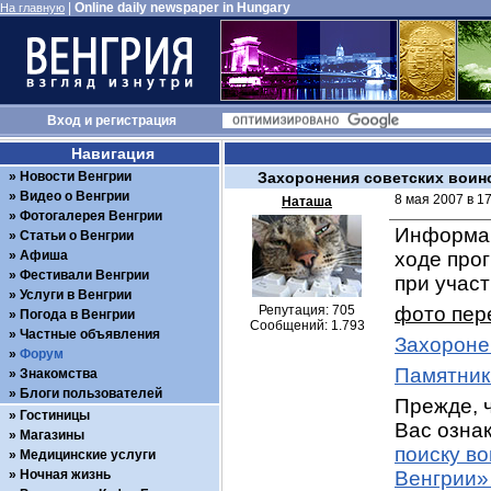
|
Online daily newspaper in Hungary
На главную
Вход
и
регистрация
Навигация
Новости Венгрии
Захоронения советских воин
Видео о Венгрии
8 мая 2007 в 1
Наташа
Фотогалерея Венгрии
Информац
Статьи о Венгрии
Афиша
ходе про
Фестивали Венгрии
при учас
Услуги в Венгрии
Репутация: 705
фото пер
Погода в Венгрии
Сообщений: 1.793
Частные объявления
Захороне
Форум
Памятник
Знакомства
Блоги пользователей
Прежде, ч
Гостиницы
Вас ознак
Магазины
поиску в
Медицинские услуги
Ночная жизнь
Венгрии»