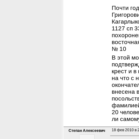
Почти год
Григорови
Кагарлыкс
1127 сп 3
похороне
восточная
№ 10
В этой мо
подтверж
крест и в
на что с 
окончател
внесена в
посольст
фамилией
20 человек
ли самому
18 фев 2010 в 
Степан Алексеевич