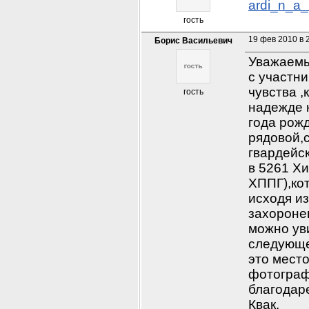
ardi_n_a_
гость
19 фев 2010 в 
Борис Васильевич
Уважаемы
с участни
чувства ,
гость
надежде 
года рожд
рядовой,с
гвардейск
в 5261 Х
ХППГ),кот
исходя и
захоронен
можно ув
следующе
это место
фотограф
благодаре
Квак.