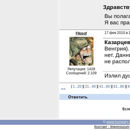
Здравству
Вы полага
Я вас пра
17 фев 2010 в 1
Filosof
Казарце
Венгрия).
нет. Данн
не распол
Репутация: 1428
Сообщений: 2.109
Излил душ
[
1...20
][
21...40
][
41...60
][
61...80
][
8
««
Ответить
Если
©
www.hungary-
Контакт - Impresszum