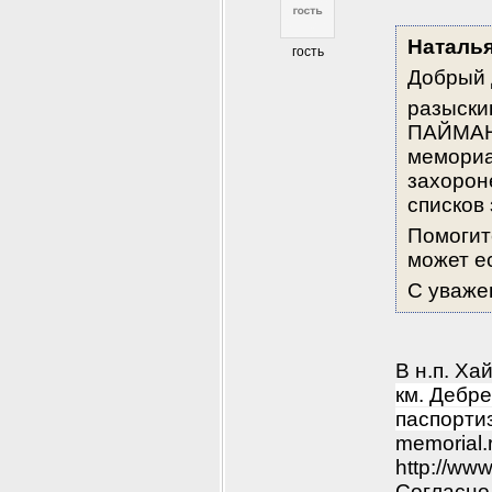
Наталь
гость
Добрый 
разыски
ПАЙМАНО
мемориал
захороне
списков
Помогит
может е
С уваже
В н.п. Ха
км. Дебр
паспорти
memorial.
http://ww
Согласно