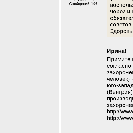
Сообщений: 196
восполь
через ин
обязате
советов
Здоровь
Ирина!
Примите 
согласно
захороне
человек) 
юго-запад
(Венгрия)
производ
захоронен
http://ww
http://ww