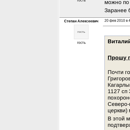
гость
можно по
Заранее 
20 фев 2010 в 
Степан Алексеевич
Витали
гость
Прошу п
Почти го
Григоров
Кагарлы
1127 сп 
похорон
Северо-
церкви)
В этой м
подтвер