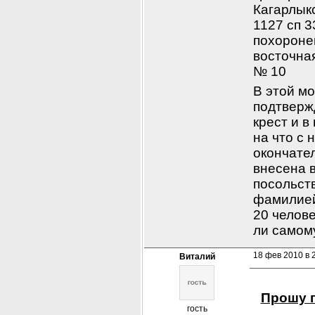
Кагарлыкс
1127 сп 3
похороне
восточная
№ 10
В этой мо
подтверж
крест и в
на что с 
окончател
внесена в
посольст
фамилией
20 человек
ли самому
18 фев 2010 в 
Виталий
Прошу п
гость