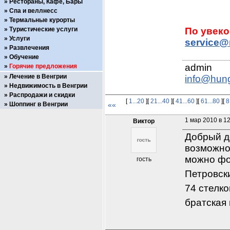
Рестораны, Кафе, Бары
Спа и веллнесс
Термальные курорты
Туристические услуги
Услуги
service@
Развлечения
Обучение
Горячие предложения
Лечение в Венгрии
info@hun
Недвижимость в Венгрии
Распродажи и скидки
[
1...20
][
21...40
][
41...60
][
61...80
][
8
Шоппинг в Венгрии
««
1 мар 2010 в 1
Виктор
Добрый де
возможнос
можно фо
гость
Петровск
74 стелк
братская 