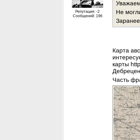
Уважаем
Не могл
Репутация: -2
Сообщений: 196
Заранее
Карта авс
интересу
карты http
Дебрецена 
Часть фр