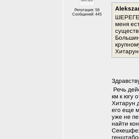
Aleksza
Репутация: 58
Сообщений: 445
ШЕРЕГЕШ
меня ес
существ
Большин
крупному
Хитарун.
Здравств
 Речь дей
км к югу 
Хитарун д
его еще м
уже не пе
найти кон
Секешфех
генштабов