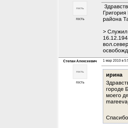
 Здравств
Григория 
района Т
гость
> Служил 
16.12.194
вол.север
освобожде
1 мар 2010 в 5:
Степан Алексеевич
ирина
Здравст
гость
городе 
моего дя
mareeva_
Спасибо