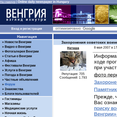
|
Online daily newspaper in Hungary
На главную
Вход
и
регистрация
Навигация
Новости Венгрии
Захоронения советских воин
Видео о Венгрии
8 мая 2007 в 1
Наташа
Фотогалерея Венгрии
Информац
Статьи о Венгрии
Афиша
ходе про
Фестивали Венгрии
при учас
Услуги в Венгрии
Репутация: 705
фото пер
Погода в Венгрии
Сообщений: 1.793
Частные объявления
Захороне
Форум
Памятник
Знакомства
Блоги пользователей
Прежде, ч
Гостиницы
Вас ознак
Магазины
поиску в
Медицинские услуги
Ночная жизнь
Венгрии»