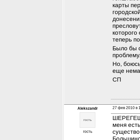
карты пер
городской
донесения
преслову
которого
теперь по
Было бы о
проблему
Но, боюсь
еще немал
СП
27 фев 2010 в 
Alekszandr
ШЕРЕГЕШ 
меня ест
существо
гость
Большинс