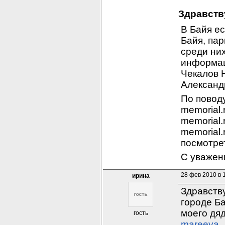
Здравств
В Байя ес
Байя, пар
среди них
информац
Чекалов 
Александ
По поводу
memorial.
memorial.
memorial.
посмотре
С уважен
28 фев 2010 в 
ирина
Здравств
городе Б
гость
mareeva_i