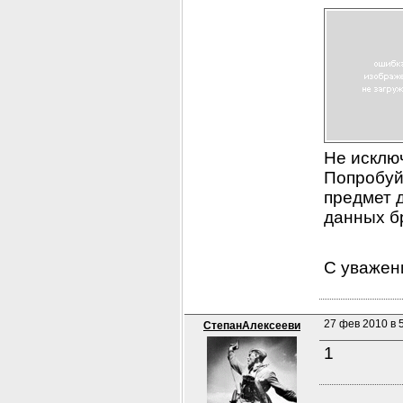
Не исключ
Попробуйт
предмет д
данных б
С уважен
27 фев 2010 в 5
СтепанАлексееви
1