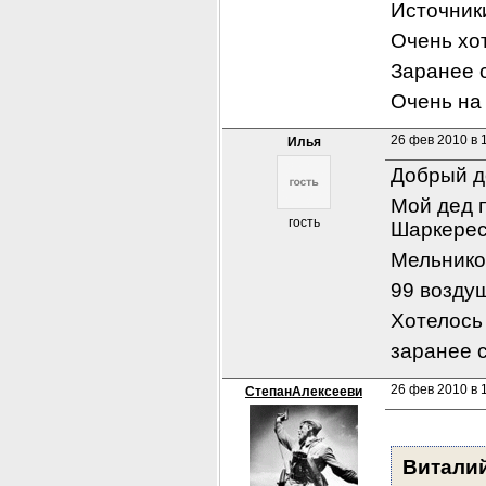
Источник
Очень хо
Заранее 
Очень на
26 фев 2010 в 
Илья
Добрый д
Мой дед п
гость
Шаркере
Мельнико
99 возду
Хотелось 
заранее 
26 фев 2010 в 1
СтепанАлексееви
Витали