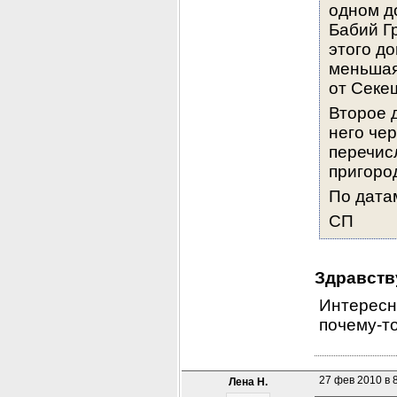
одном до
Бабий Г
этого до
меньшая 
от Секе
Второе д
него чер
перечис
пригоро
По дата
СП
Здравству
Интересно
почему-т
27 фев 2010 в 
Лена Н.