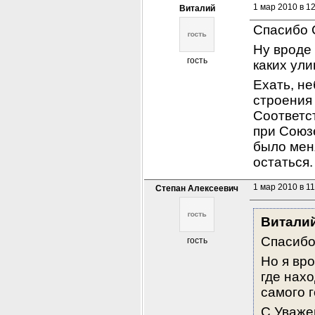
1 мар 2010 в 1
Виталий
Спасибо 
Ну вроде
гость
каких ули
Ехать, не
строения 
Соответст
при Союзе
было меня
остаться.
1 мар 2010 в 11
Степан Алексеевич
Витали
Спасибо
гость
Но я вро
где нахо
самого г
С Уваже