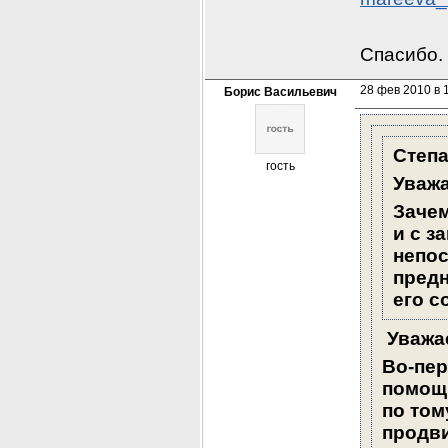
Спасибо.
28 фев 2010 в 
Борис Васильевич
Степа
гость
Уваж
Зачем
и с з
непос
предн
его с
 Уважа
Во-пер
помощь
по том
продвин