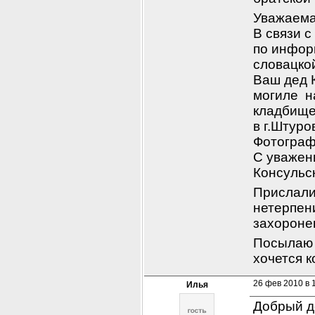
Уважаема
В связи с
по инфор
словацко
Ваш дед 
могиле  н
кладбище
в г.Штуро
Фотограф
С уважен
Консульс
Прислали
нетерпени
захороне
Посылаю 
хочется 
26 фев 2010 в 
Илья
Добрый д