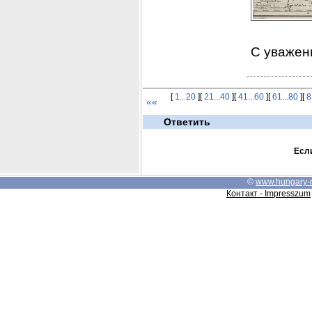
С уважен
[
1...20
][
21...40
][
41...60
][
61...80
][
8
««
Ответить
Если
©
www.hungary-
Контакт - Impresszum