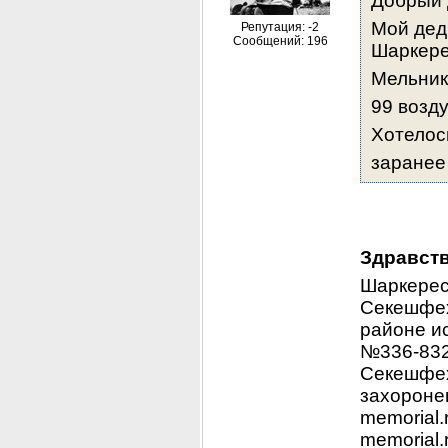
Добрый 
Мой дед 
Репутация: -2
Сообщений: 196
Шаркер
Мельник
99 возд
Хотелос
заранее
Здравств
Шаркерес
Секешфех
районе ис
№336-832
Секешфех
захороне
memorial.
memorial