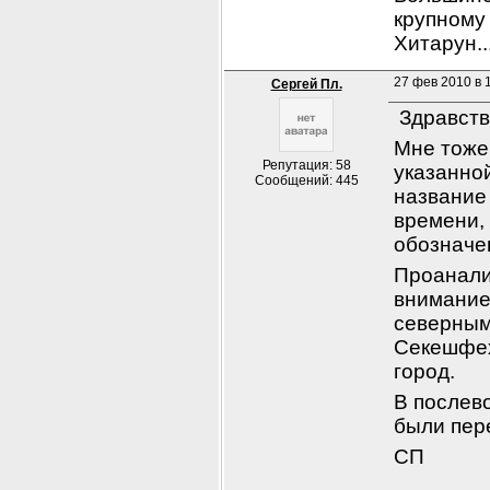
крупному 
Хитарун..
27 фев 2010 в 1
Сергей Пл.
 Здравств
Мне тоже 
Репутация: 58
указанной
Сообщений: 445
название 
времени, 
обозначе
Проанали
внимание 
северным
Секешфех
город.
В послев
были пер
СП