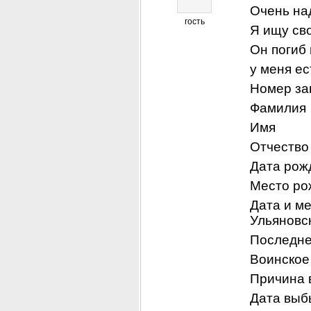
Очень на
гость
Я ищу св
Он погиб
у меня ес
Номер за
Фамилия   
Имя         
Отчество  
Дата рож
Место рож
Дата и мес
Ульяновск
Последнее
Воинское 
Причина в
Дата выбы