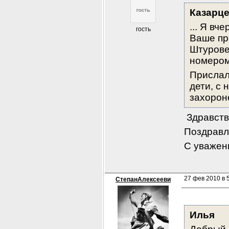
Казарц
... Я вч
гость
Ваше пр
Штурове,
номером
Прислал
дети, с 
захороне
 Здравств
Поздравля
С уважен
27 фев 2010 в 5
СтепанАлексееви
Илья