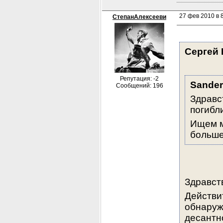
27 фев 2010 в 
СтепанАлексееви
Сергей 
Репутация: -2
Sander
Сообщений: 196
Здравс
погибли
Ищем м
больше
Здравст
Действит
обнаруж
десантн