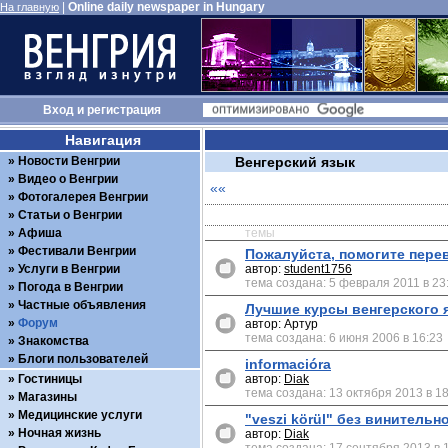
|
Online daily newspaper in Hungary
На главную
Вход
и
регистрация
Навигация
Новости Венгрии
Венгерский язык
Видео о Венгрии
««
Фотогалерея Венгрии
Статьи о Венгрии
Афиша
темы
Фестивали Венгрии
Пожалуйста, помогите пере
Услуги в Венгрии
автор:
student1756
тема создана: 5 февраля 2011 в 23
Погода в Венгрии
Частные объявления
Лучшие курсы венгерского 
Форум
автор: Артур
тема создана: 6 июня 2006 в 16:23
Знакомства
Блоги пользователей
informacióra
Гостиницы
автор:
Diak
тема создана: 13 октября 2013 в 1
Магазины
Медицинские услуги
"veszi körül" без винительн
Ночная жизнь
автор:
Diak