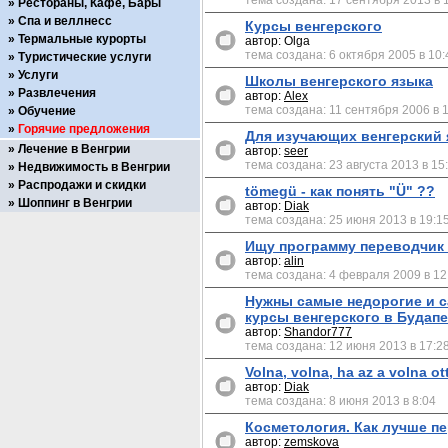
тема создана: 17 сентября 2013 в 
Рестораны, Кафе, Бары
Спа и веллнесс
Курсы венгерского
Термальные курорты
автор: Olga
тема создана: 6 октября 2005 в 10:
Туристические услуги
Услуги
Школы венгерского языка
Развлечения
автор:
Alex
тема создана: 11 сентября 2006 в 
Обучение
Горячие предложения
Для изучающих венгерский 
Лечение в Венгрии
автор:
seer
тема создана: 23 августа 2013 в 15
Недвижимость в Венгрии
Распродажи и скидки
tömegü - как понять "Ü" ??
Шоппинг в Венгрии
автор:
Diak
тема создана: 25 июня 2013 в 19:1
Ищу программу переводчик 
автор:
alin
тема создана: 4 февраля 2009 в 12
Нужны самые недорогие и 
курсы венгерского в Будапе
автор:
Shandor777
тема создана: 12 июня 2013 в 17:2
Volna, volna, ha az a volna ot
автор:
Diak
тема создана: 8 июня 2013 в 8:04
Косметология. Как лучше п
автор:
zemskova