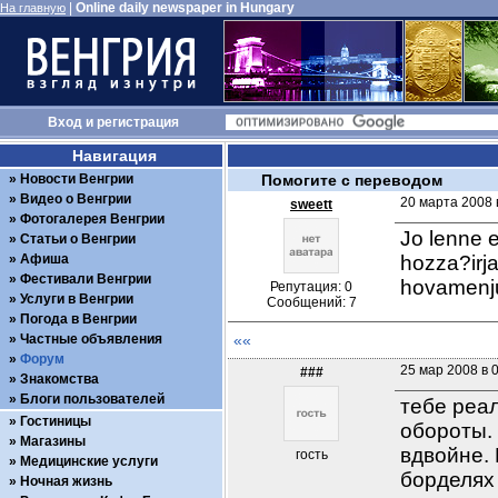
|
Online daily newspaper in Hungary
На главную
Вход
и
регистрация
Навигация
Новости Венгрии
Помогите с переводом
Видео о Венгрии
20 марта 2008 
sweett
Фотогалерея Венгрии
Jo lenne e
Статьи о Венгрии
Афиша
hozza?irja
Фестивали Венгрии
hovamenj
Репутация: 0
Услуги в Венгрии
Сообщений: 7
Погода в Венгрии
Частные объявления
««
Форум
25 мар 2008 в 
###
Знакомства
Блоги пользователей
тебе реа
Гостиницы
обороты. 
Магазины
вдвойне. 
гость
Медицинские услуги
борделях
Ночная жизнь