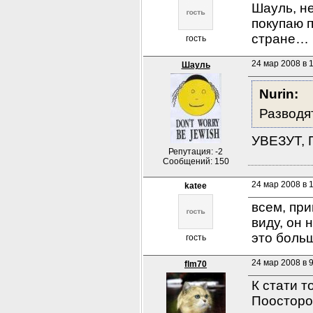
Шауль, не
покупаю п
стране… 
гость
24 мар 2008 в 
Шауль
Nurin:
Разводя
УВЕЗУТ,
Репутация: -2
Сообщений: 150
24 мар 2008 в 
kateе
всем, при
виду, он 
это боль
гость
24 мар 2008 в 
flm70
К стати т
Поосторо