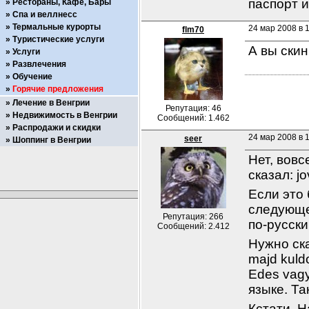
паспорт и
Рестораны, Кафе, Бары
Спа и веллнесс
Термальные курорты
24 мар 2008 в 
flm70
Туристические услуги
А вы скин
Услуги
Развлечения
Обучение
Горячие предложения
Лечение в Венгрии
Репутация: 46
Недвижимость в Венгрии
Сообщений: 1.462
Распродажи и скидки
24 мар 2008 в 
seer
Шоппинг в Венгрии
Нет, вовс
сказал: jo
Если это 
следующе
Репутация: 266
по-русски
Сообщений: 2.412
Нужно ска
majd kuldo
Edes vagy
языке. Та
Кстати, Н