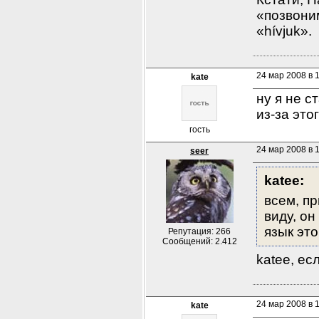
«позвони
«hívjuk».
24 мар 2008 в 
kate
ну я не с
из-за это
гость
24 мар 2008 в 
seer
kateе:
всем, п
виду, он
язык эт
Репутация: 266
Сообщений: 2.412
katee, ес
24 мар 2008 в 
kate