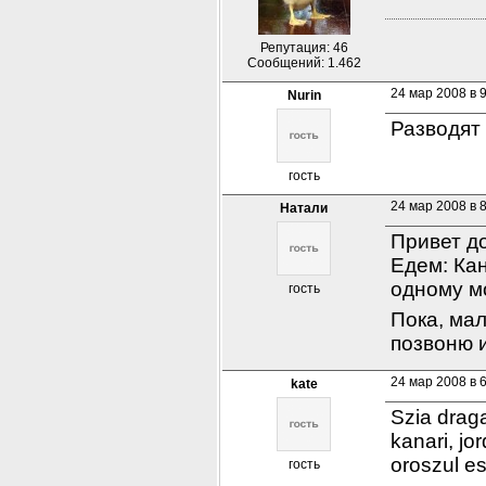
Репутация: 46
Сообщений: 1.462
24 мар 2008 в 
Nurin
Разводят 
гость
24 мар 2008 в 
Натали
Привет до
Едем: Ка
одному мо
гость
Пока, ма
позвоню и
24 мар 2008 в 
kate
Szia draga
kanari, jo
oroszul es
гость