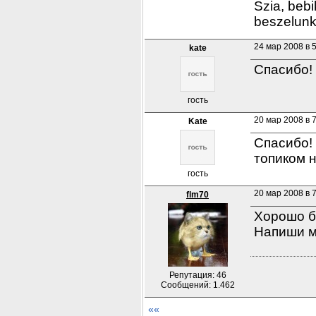
Szia, bebi
beszelunk!
24 мар 2008 в 
kate
Спасибо! 
гость
20 мар 2008 в 
Kate
Спасибо!
топиком 
гость
20 мар 2008 в 
flm70
Хорошо бы
Напиши мн
Репутация: 46
Сообщений: 1.462
««