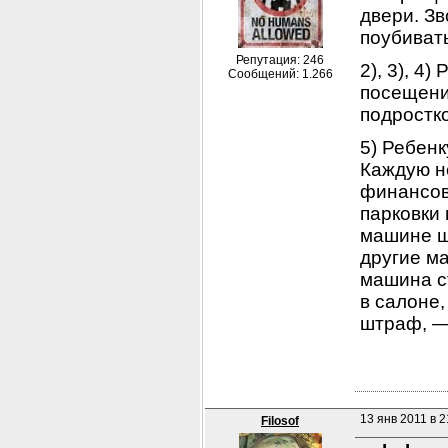
двери. Зв
поубиват
Репутация: 246
2), 3), 4
Сообщений: 1.266
посещении
подростк
5) Ребенк
Каждую не
финансовы
парковки 
машине ш
другие м
машина ст
в салоне,
штраф, —
13 янв 2011 в 2
Filosof