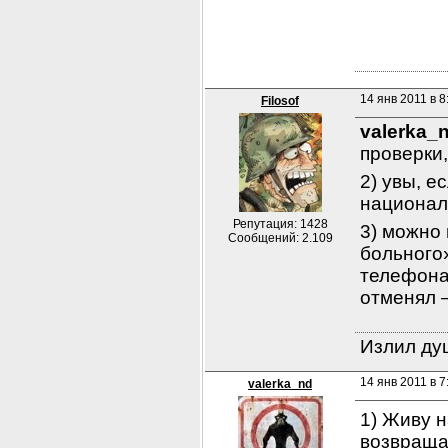
14 янв 2011 в 8
Filosof
valerka_
проверки,
2) увы, е
националь
Репутация: 1428
3) можно
Сообщений: 2.109
больного»
телефона,
отменял 
Излил душ
14 янв 2011 в 7
valerka_nd
1) Живу 
возвращае