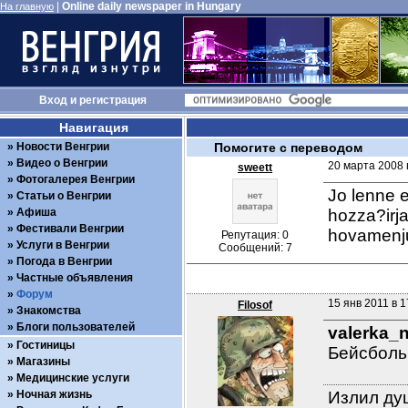
|
Online daily newspaper in Hungary
На главную
Вход
и
регистрация
Навигация
Новости Венгрии
Помогите с переводом
Видео о Венгрии
20 марта 2008 
sweett
Фотогалерея Венгрии
Jo lenne e
Статьи о Венгрии
Афиша
hozza?irja
Фестивали Венгрии
hovamenj
Репутация: 0
Услуги в Венгрии
Сообщений: 7
Погода в Венгрии
Частные объявления
Форум
15 янв 2011 в 1
Filosof
Знакомства
Блоги пользователей
valerka_
Гостиницы
Бейсболь
Магазины
Медицинские услуги
Ночная жизнь
Излил душ