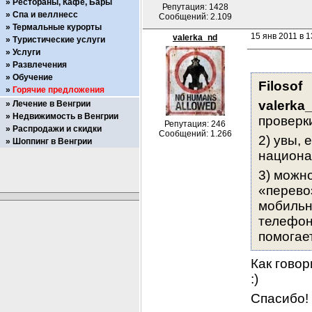
Рестораны, Кафе, Бары
Репутация: 1428
Спа и веллнесс
Сообщений: 2.109
Термальные курорты
15 янв 2011 в 1
valerka_nd
Туристические услуги
Услуги
Развлечения
Обучение
Filosof
Горячие предложения
valerka
Лечение в Венгрии
Недвижимость в Венгрии
проверки
Репутация: 246
Распродажи и скидки
Сообщений: 1.266
2) увы, 
Шоппинг в Венгрии
национа
3) можн
«перевоз
мобильн
телефон
помогает
Как говор
:)
Спасибо!