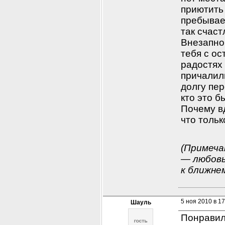
приютить 
пребывает
так счаст
Внезапно 
тебя с ос
радостях 
причалили
долгу пер
кто это б
Почему в
что тольк
(Примечан
— любовь
к ближнем
5 ноя 2010 в 17
Шауль
Понравила