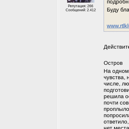
подробн
Репутация: 266
Буду бл
Сообщений: 2.412
www.rtlk
Действит
Остров
На одном 
чувства, н
числе, лю
подготови
решила ос
почти сов
проплыло
попросила
ответило,
нет места