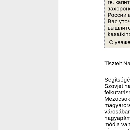
гв. капи
захорон
России 
Вас уто
вышлите
kasatkin
 С уваж
Tisztelt 
Segítségét
Szovjet h
felkutatás
Mezőcsoko
magyarors
városában 
nagyapám 
módja van 