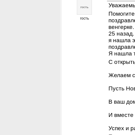
Уважаемы
Помогите,
гость
поздравл
венгерке.
25 назад.
я нашла э
поздравле
Я нашла 
С открыт
Желаем с
Пусть Нов
В ваш до
И вместе
Успех и р