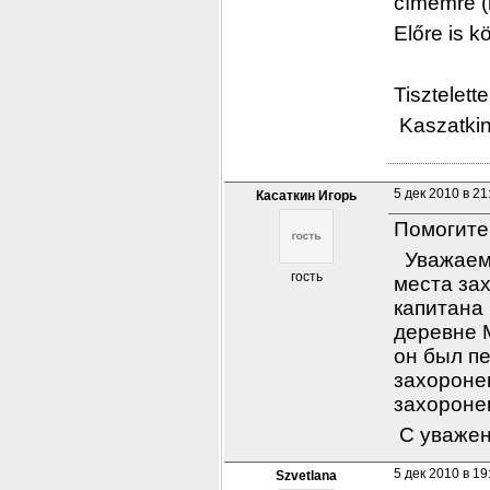
címemre (i
Előre is 
Tisztelette
 Kaszatkin
5 дек 2010 в 21
Касаткин Игорь
Помогите
  Уважаем
гость
места зах
капитана 
деревне 
он был пе
захороне
захоронен
 С уваже
5 дек 2010 в 19
Szvetlana