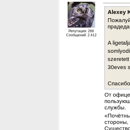
Alexey 
Пожалуй
прадеда
Репутация: 266
Сообщений: 2.412
A ligetalj
somlyodi
szeretett
30eves s
Спасибо
От офице
пользующ
службы.
«Почётны
стороны, 
Существов