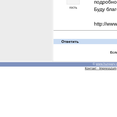
подробно
гость
Буду бла
http://ww
Ответить
Если
©
www.hungary-
Контакт - Impresszum