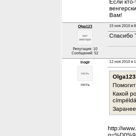
Если кто-
венгерски
Вам!
15 ноя 2010 в 8
Olga123
Спасибо T
Репутация: 10
Сообщений: 52
12 ноя 2010 в 
trogir
Olga123
Помогит
гость
Какой ро
címpéld
Заранее
http://www
q=%D0%9