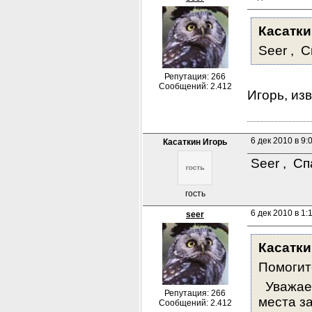
Касатки
Seer , 
Репутация: 266
Сообщений: 2.412
Игорь, из
6 дек 2010 в 9:
Касаткин Игорь
Seer ,  С
гость
6 дек 2010 в 1:
seer
Касатки
Помогит
  Уважа
Репутация: 266
места з
Сообщений: 2.412