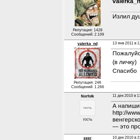
valerka_
Излил душ
Репутация: 1428
Сообщений: 2.109
13 янв 2011 в 1
valerka_nd
Пожалуйс
(в личку)
Спасибо
Репутация: 246
Сообщений: 1.266
11 дек 2010 в 1
Norfolk
А напишит
http://ww
венгерско
гость
— это про
10 дек 2010 в 2
seer