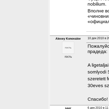
nobilium.
Вполне во
«чиновник
«официал
10 дек 2010 в 2
Alexey Konovalov
Пожалуйс
прадеда:
гость
A ligetalja
somlyodi 
szeretett 
30eves sz
Спасибо! 
6 дек 2010 в 11
seer