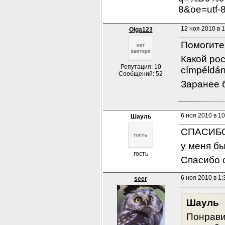
8&oe=utf-8&
12 ноя 2010 в 
Olga123
Помогите
Какой рос
Репутация: 10
címpéldán
Сообщений: 52
Заранее 
6 ноя 2010 в 10
Шауль
СПАСИБО
у меня бы
гость
Спасибо 
6 ноя 2010 в 1:
seer
Шауль
Понрави