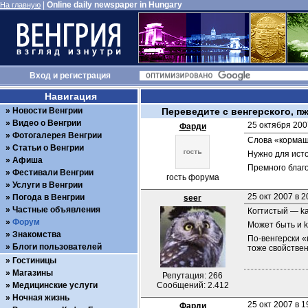
|
Online daily newspaper in Hungary
На главную
Вход
и
регистрация
Навигация
Новости Венгрии
Переведите с венгерского, п
Видео о Венгрии
25 октября 200
Фарди
Фотогалерея Венгрии
Слова «кормаш»
Статьи о Венгрии
Нужно для исто
Афиша
Премного благ
Фестивали Венгрии
гость форума
Услуги в Венгрии
25 окт 2007 в 2
Погода в Венгрии
seer
Частные объявления
Когтистый — k
Форум
Может быть и 
Знакомства
По-венгерски «
Блоги пользователей
тоже свойствен
Гостиницы
Магазины
Репутация: 266
Медицинские услуги
Сообщений: 2.412
Ночная жизнь
25 окт 2007 в 1
Фарди