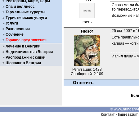
Рестораны, Кафе, Бары
Слова могли бы
Спа и веллнесс
то переводитс
Термальные курорты
Возможные напи
Туристические услуги
гость
Услуги
Развлечения
25 окт 2007 в 1
Filosof
Обучение
Есть правильн
Горячие предложения
karmas — когти
Лечение в Венгрии
Недвижимость в Венгрии
Излил душу -- 
Распродажи и скидки
Шоппинг в Венгрии
Репутация: 1428
Сообщений: 2.109
Ответить
Если
©
www.hungary-
Контакт - Impresszum