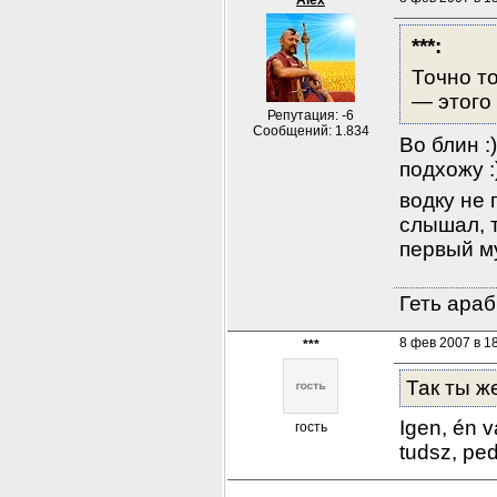
Alex
***:
Точно то
— этого
Репутация: -6
Сообщений: 1.834
Во блин :
подхожу :)
водку не 
слышал, т
первый му
Геть араб
8 фев 2007 в 1
***
Так ты ж
Igen, én 
гость
tudsz, ped