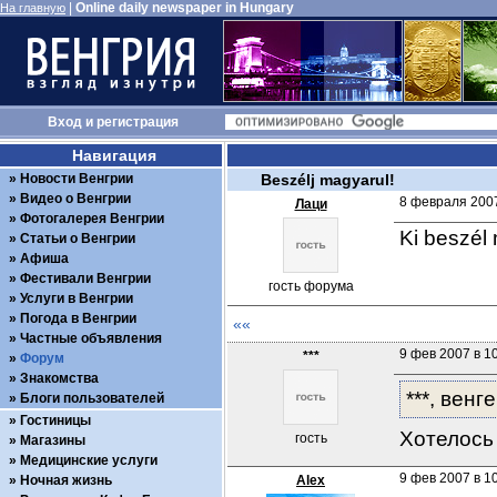
|
Online daily newspaper in Hungary
На главную
Вход
и
регистрация
Навигация
Новости Венгрии
Beszélj magyarul!
Видео о Венгрии
8 февраля 2007
Лаци
Фотогалерея Венгрии
Ki beszél
Статьи о Венгрии
Афиша
Фестивали Венгрии
гость форума
Услуги в Венгрии
Погода в Венгрии
««
Частные объявления
9 фев 2007 в 1
***
Форум
Знакомства
***, вен
Блоги пользователей
Гостиницы
Хотелось 
гость
Магазины
Медицинские услуги
9 фев 2007 в 1
Ночная жизнь
Alex