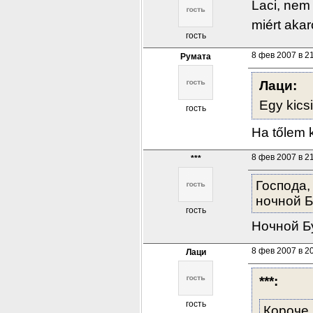
Laci, nem
miért akar
гость
8 фев 2007 в 2
Румата
Лаци:
Egy kics
гость
Ha tőlem 
8 фев 2007 в 2
***
Господа,
ночной Б
гость
Ночной Бу
8 фев 2007 в 2
Лаци
***:
гость
Короче 