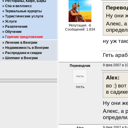
Рестораны, Кафе, Бары
Спа и веллнесс
Перево
Термальные курорты
Ну они ж
Туристические услуги
Услуги
Алекс, а
Репутация: -6
Развлечения
определи
Сообщений: 1.834
Обучение
Горячие предложения
ну уж так
Лечение в Венгрии
Недвижимость в Венгрии
Распродажи и скидки
Геть араб
Шоппинг в Венгрии
9 фев 2007 в 1
Переводчик
Alex:
во :) во
гость
в садике
Ну они же
Алекс, а 
определил
9 фев 2007 в 9