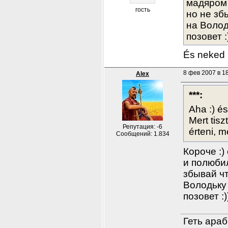
мадяром 
гость
но не зб
на Волод
позовет :)
És neked
8 фев 2007 в 18
Alex
***:
Aha :) é
Mert tis
Репутация: -6
érteni, 
Сообщений: 1.834
Короче :)
и полюбил
збывай чт
Володьку 
позовет :)
Геть араб