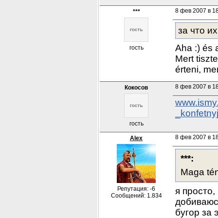
8 фев 2007 в 1
***
за что и
Aha :) és 
гость
Mert tiszt
érteni, me
8 фев 2007 в 1
Кокосов
www.ismy.
_konfetny
гость
8 фев 2007 в 1
Alex
***:
Maga tén
Репутация: -6
я просто,
Сообщений: 1.834
добиваюсь
бугор за э