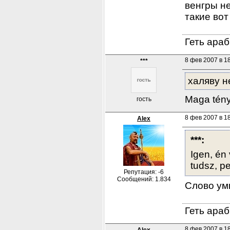
венгры не
такие во
Геть араб
8 фев 2007 в 1
***
халяву н
Maga tény
гость
8 фев 2007 в 18
Alex
***:
Igen, én
tudsz, pe
Репутация: -6
Сообщений: 1.834
Слово умн
Геть араб
8 фев 2007 в 1