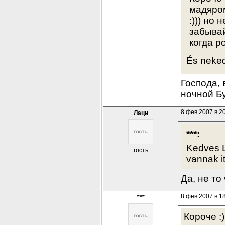
мадяром
:))) но
забывай
когда ро
És neke
Господа, 
ночной Бу
8 фев 2007 в 2
Лаци
***:
Kedves L
гость
vannak it
Да, не то
8 фев 2007 в 1
***
Короче :