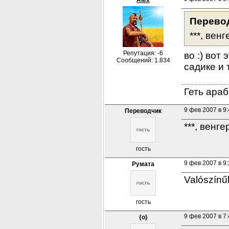
Alex
Перево
***, вен
Репутация: -6
во :) вот
Сообщений: 1.834
садике и 
Геть араб
9 фев 2007 в 9
Переводчик
***, венг
гость
9 фев 2007 в 9
Румата
Valószínűl
гость
9 фев 2007 в 7
{o}