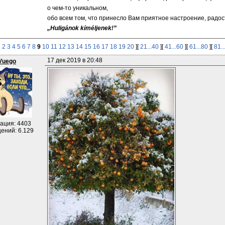
о чем-то уникальном,
обо всем том, что принесло Вам приятное настроение, радост
„Huligánok kíméljenek!”
1
2
3
4
5
6
7
8
9
10
11
12
13
14
15
16
17
18
19
20
][
21...40
][
41...60
][
61...80
][
81..
17 дек 2019 в 20:48
Vuego
ация: 4403
ений: 6.129