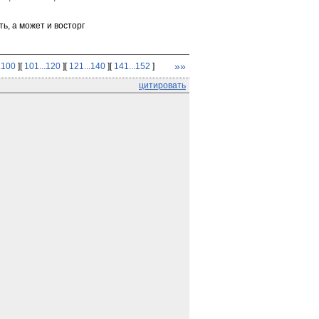
ь, а может и восторг
»»
.100
][
101...120
][
121...140
][
141...152
]
цитировать