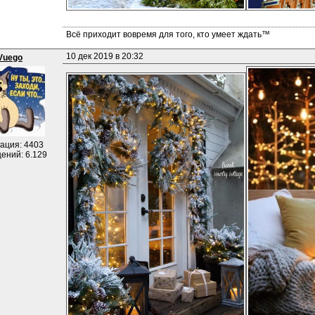
Всё приходит вовремя для того, кто умеет ждать™
10 дек 2019 в 20:32
Vuego
ация: 4403
ений: 6.129