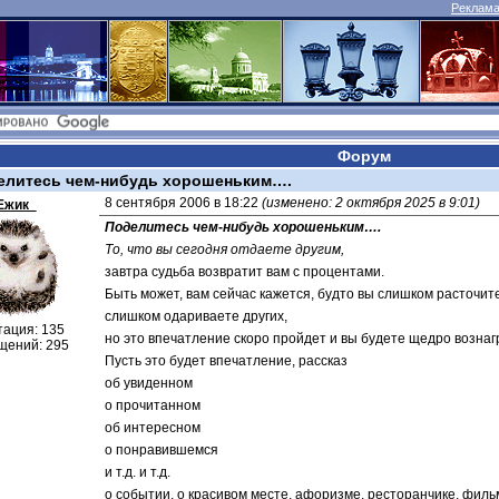
Реклама 
Форум
елитесь чем-нибудь хорошеньким….
8 сентября 2006 в 18:22 
(изменено: 2 октября 2025 в 9:01)
Ежик_
Поделитесь чем-нибудь хорошеньким….
То, что вы сегодня отдаете другим,
завтра судьба возвратит вам с процентами.
Быть может, вам сейчас кажется, будто вы слишком расточит
слишком одариваете других,
тация: 135
но это впечатление скоро пройдет и вы будете щедро возна
щений: 295
Пусть это будет впечатление, рассказ
об увиденном
о прочитанном
об интересном
о понравившемся
и т.д. и т.д.
о событии, о красивом месте, афоризме, ресторанчике, фильм