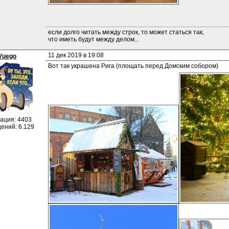
если долго читать между строк, то может статься так, 
что иметь будут между делом...
11 дек 2019 в 19:08
Vuego
Вот так украшена Рига (площать перед Домским собором)
ация: 4403
ений: 6.129