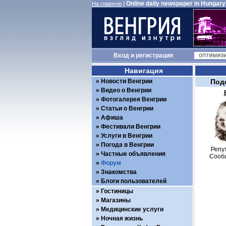
|
Online daily newspaper in Hungary
На главную
Вход
и
регистрация
Навигация
Новости Венгрии
Под
Видео о Венгрии
Фотогалерея Венгрии
Статьи о Венгрии
Афиша
Фестивали Венгрии
Услуги в Венгрии
Погода в Венгрии
Репу
Частные объявления
Сооб
Форум
Знакомства
Блоги пользователей
Гостиницы
Магазины
Медицинские услуги
Ночная жизнь