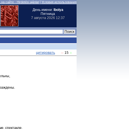
|
на сайте - Hirdetési ajánlat
Условия использования
День имени:
Ibolya
Пятница
7 августа 2026 12:37
цитировать
15
ельны,
граждены.
е, спектакле,