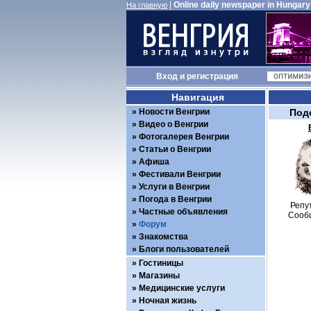
|
Online daily newspaper in Hungary
На главную
Вход
и
регистрация
Навигация
Новости Венгрии
Под
Видео о Венгрии
Фотогалерея Венгрии
Статьи о Венгрии
Афиша
Фестивали Венгрии
Услуги в Венгрии
Погода в Венгрии
Репу
Частные объявления
Сооб
Форум
Знакомства
Блоги пользователей
Гостиницы
Магазины
Медицинские услуги
Ночная жизнь