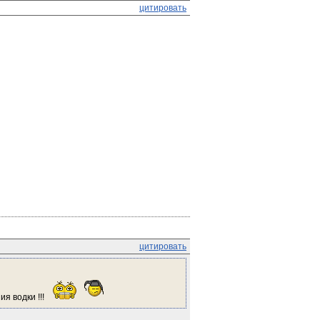
цитировать
цитировать
 водки !!! 