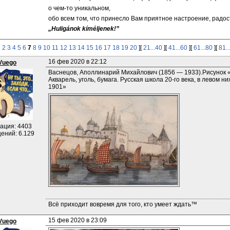
о чем-то уникальном,
обо всем том, что принесло Вам приятное настроение, радост
„Huligánok kíméljenek!”
1
2
3
4
5
6
7
8
9
10
11
12
13
14
15
16
17
18
19
20
][
21...40
][
41...60
][
61...80
][
81..
16 фев 2020 в 22:12
Vuego
Васнецов, Аполлинарий Михайлович (1856 — 1933).Рисунок «
Акварель, уголь, бумага. Русская школа 20-го века, в левом 
1901»
ация: 4403
ений: 6.129
Всё приходит вовремя для того, кто умеет ждать™
15 фев 2020 в 23:09
Vuego