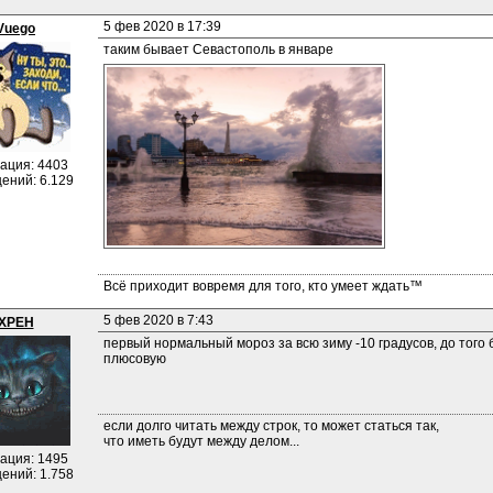
5 фев 2020 в 17:39
Vuego
таким бывает Севастополь в январе
ация: 4403
ений: 6.129
Всё приходит вовремя для того, кто умеет ждать™
5 фев 2020 в 7:43
XPEH
первый нормальный мороз за всю зиму -10 градусов, до того б
плюсовую
если долго читать между строк, то может статься так, 
что иметь будут между делом...
ация: 1495
ений: 1.758