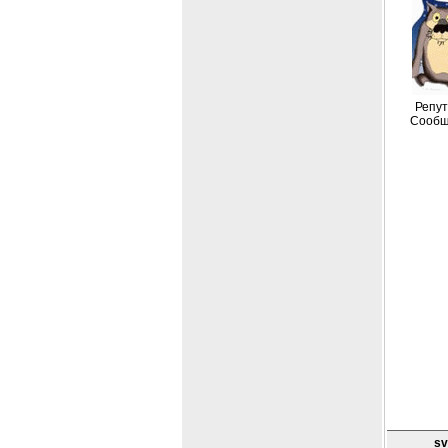
Репут
Сообщ
sv