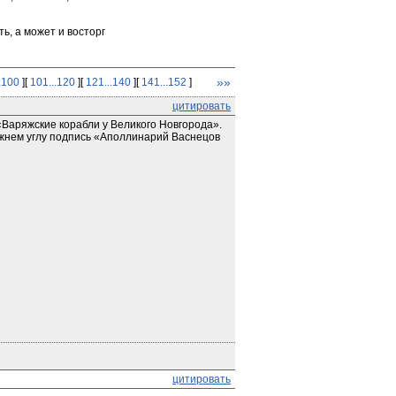
ь, а может и восторг
»»
.100
][
101...120
][
121...140
][
141...152
]
цитировать
Варяжские корабли у Великого Новгорода». 
нижнем углу подпись «Аполлинарий Васнецов 
цитировать