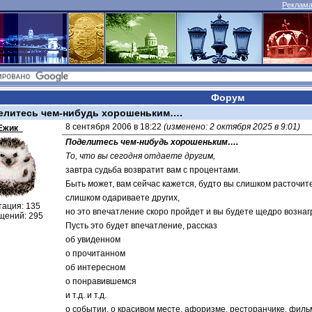
Реклама 
Форум
елитесь чем-нибудь хорошеньким….
8 сентября 2006 в 18:22 
(изменено: 2 октября 2025 в 9:01)
Ежик_
Поделитесь чем-нибудь хорошеньким….
То, что вы сегодня отдаете другим,
завтра судьба возвратит вам с процентами.
Быть может, вам сейчас кажется, будто вы слишком расточит
слишком одариваете других,
тация: 135
но это впечатление скоро пройдет и вы будете щедро возна
щений: 295
Пусть это будет впечатление, рассказ
об увиденном
о прочитанном
об интересном
о понравившемся
и т.д. и т.д.
о событии, о красивом месте, афоризме, ресторанчике, фильм