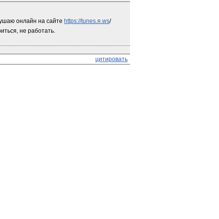
лушаю онлайн на сайте 
https://tunes.я.ws
/
иться, не работать.
цитировать