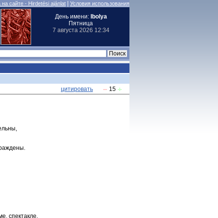
|
на сайте - Hirdetési ajánlat
Условия использования
День имени:
Ibolya
Пятница
7 августа 2026 12:34
цитировать
15
ельны,
граждены.
е, спектакле,