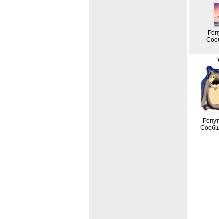
Реп
Соо
Репут
Сообщ