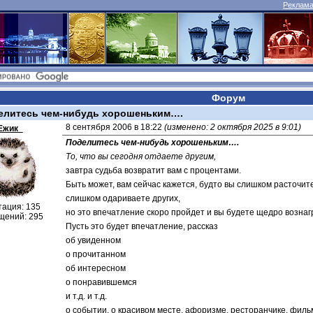
Реклама 
Форум
елитесь чем-нибудь хорошеньким….
8 сентября 2006 в 18:22 
(изменено: 2 октября 2025 в 9:01)
Ежик_
Поделитесь чем-нибудь хорошеньким….
То, что вы сегодня отдаете другим,
завтра судьба возвратит вам с процентами.
Быть может, вам сейчас кажется, будто вы слишком расточит
слишком одариваете других,
тация: 135
но это впечатление скоро пройдет и вы будете щедро возна
щений: 295
Пусть это будет впечатление, рассказ
об увиденном
о прочитанном
об интересном
о понравившемся
и т.д. и т.д.
о событии, о красивом месте, афоризме, ресторанчике, фильм