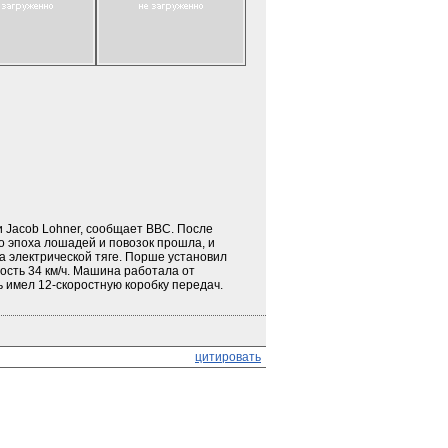
Jacob Lohner, сообщает BBC. После 
 эпоха лошадей и повозок прошла, и 
электрической тяге. Порше установил 
сть 34 км/ч. Машина работала от 
ь имел 12-скоростную коробку передач. 
цитировать