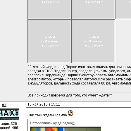
22-летний Фердинанд Порше изготовил модель для компании 
поездки в США Людвиг Лонер, владелец фирмы, убедился, что
попросил Фердинанда Порше сконструировать автомобиль на 
электромотор, который позволял автомобилю развивать скоро
аккумуляторов. Дальность хода составляла 80 км. Автомобил
Всё приходит вовремя для того, кто умеет ждать™
15 ноя 2016 в 15:11
Alf
Они таки ждали Трампа 
тация: 326
щений: 496