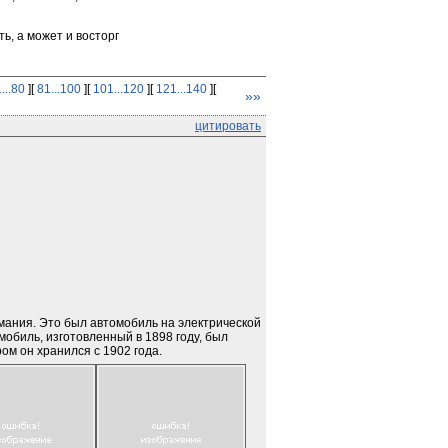
ь, а может и восторг
...80
][
81...100
][
101...120
][
121...140
][
»»
цитировать
мания. Это был автомобиль на электрической 
мобиль, изготовленный в 1898 году, был 
ом он хранился с 1902 года.