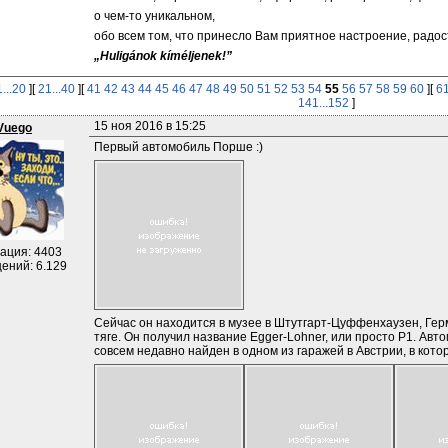
о чем-то уникальном,
обо всем том, что принесло Вам приятное настроение, радост
„Huligánok kíméljenek!”
1...20
][
21...40
][
41
42
43
44
45
46
47
48
49
50
51
52
53
54
55
56
57
58
59
60
][
61
141...152
]
15 ноя 2016 в 15:25
Vuego
Первый автомобиль Порше :)
ация: 4403
ений: 6.129
Сейчас он находится в музее в Штутгарт-Цуффенхаузен, Гер
тяге. Он получил название Egger-Lohner, или просто P1. Авто
совсем недавно найден в одном из гаражей в Австрии, в котор