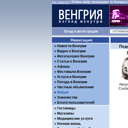
|
Online daily newspaper in Hungary
На главную
Вход
и
регистрация
Навигация
Новости Венгрии
Под
Видео о Венгрии
Фотогалерея Венгрии
Статьи о Венгрии
Афиша
Фестивали Венгрии
Услуги в Венгрии
Погода в Венгрии
Репу
Частные объявления
Сооб
Форум
Знакомства
Блоги пользователей
Гостиницы
Магазины
Медицинские услуги
Ночная жизнь