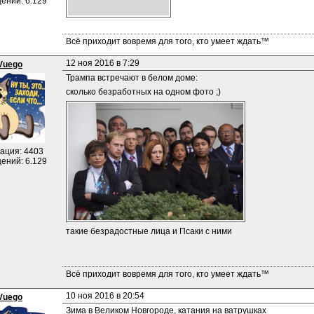
ений: 6.129
Всё приходит вовремя для того, кто умеет ждать™
12 ноя 2016 в 7:29
Vuego
Трампа встречают в белом доме:
сколько безработных на одном фото ;)
ация: 4403
ений: 6.129
такие безрадостные лица и Псаки с ними
Всё приходит вовремя для того, кто умеет ждать™
10 ноя 2016 в 20:54
Vuego
Зима в Великом Новгороде, катания на ватрушках