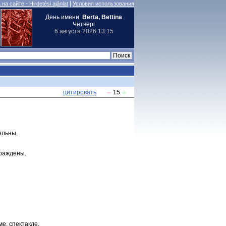
|
на сайте - Hirdetési ajánlat
Условия использования
День имени:
Berta, Bettina
Четверг
6 августа 2026 13:15
цитировать
15
ельны,
граждены.
е, спектакле,