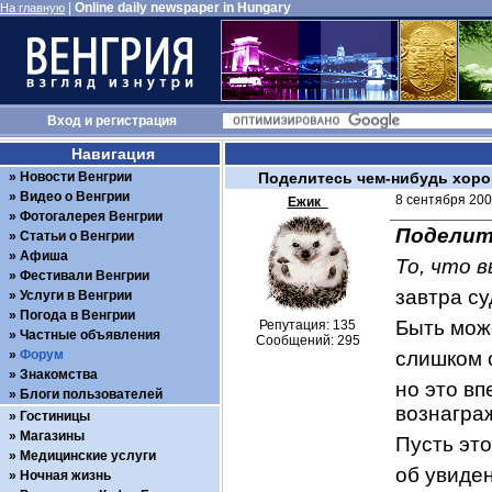
|
Online daily newspaper in Hungary
На главную
Вход
и
регистрация
Навигация
Новости Венгрии
Поделитесь чем-нибудь хор
Видео о Венгрии
8 сентября 200
Ежик_
Фотогалерея Венгрии
Поделит
Статьи о Венгрии
Афиша
То, что 
Фестивали Венгрии
завтра су
Услуги в Венгрии
Погода в Венгрии
Быть може
Репутация: 135
Частные объявления
Сообщений: 295
Форум
слишком 
Знакомства
но это вп
Блоги пользователей
вознагра
Гостиницы
Магазины
Пусть это
Медицинские услуги
об увиде
Ночная жизнь