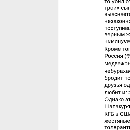
то убил о
троих сын
выясняетс
незакон
поступивш
верным жё
неминуем
Кроме тог
Россия (
медвежон
чебураха
бродит по
друзья о
любит иг
Однако э
Шапакуря
КГБ в 
жестяные 
толерантн