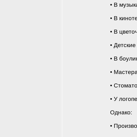
• В музы
• В кинот
• В цвет
• Детски
• В боули
• Мастер
• Стомат
• У логоп
Однако:
• Произв