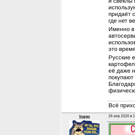
и свеклы
использую
придаёт с
где нет в
Именно в
автосерви
использов
это время
Русские е
картофель
её даже 
покупают 
Благодаря
физическ
Всё прихо
26 апр 2020 в 1
Vuego