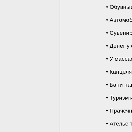
• Обувны
• Автомо
• Сувени
• Денег 
• У масса
• Канцел
• Бани н
• Туризм 
• Прачечн
• Ателье