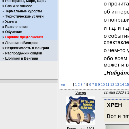
Рестораны, Кафе, Бары
о прочит
Спа и веллнесс
об интер
Термальные курорты
Туристические услуги
о понрав
Услуги
Развлечения
и т.д. и т.д
Обучение
о событии
Горячие предложения
спектакле
Лечение в Венгрии
Недвижимость в Венгрии
о чем-то 
Распродажи и скидки
обо всем 
Шоппинг в Венгрии
может и в
„Huligáno
««
[
1
2
3
4
5
6
7
8
9
10
11
12
13
14
15
22 май 2020 в 
Vuego
XPEH
Вот и пя
Репутация: 4403