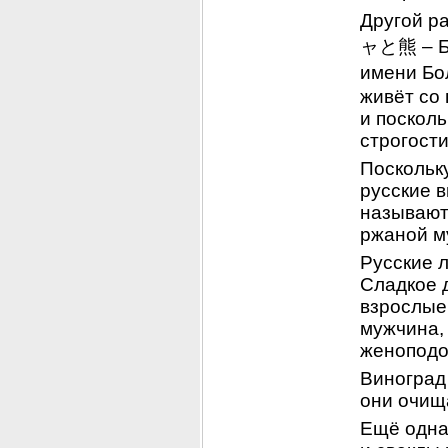
Другой р
ャと熊 – Бо
имени Бо
живёт со
и поскол
строгости
Поскольку
русские в
называют
ржаной м
Русские л
Сладкое д
взрослые
мужчина, 
женоподо
Виноград 
они очищ
Ещё одна 