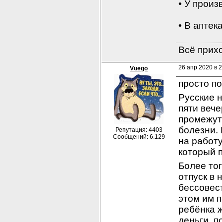
• У прои
• В аптек
Всё прихо
26 апр 2020 в 
Vuego
просто п
Русские н
пяти вече
промежутк
болезни. 
Репутация: 4403
Сообщений: 6.129
на работу
который 
Более тог
отпуск в 
бессовест
этом им п
ребёнка 
деньги, п