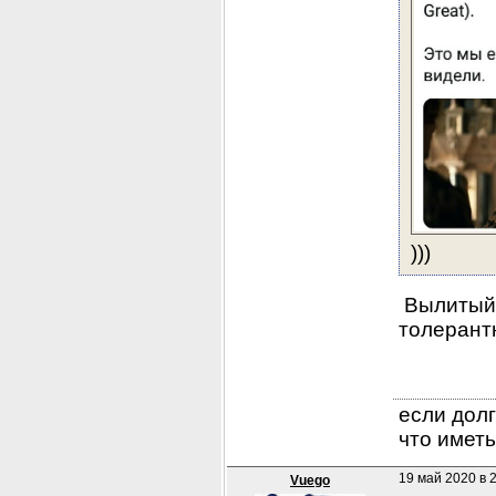
)))
 Вылитый
толерант
если долг
что иметь
19 май 2020 в 
Vuego