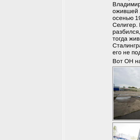
Владимир
ожившей л
осенью 1
Селигер. 
разбился,
тогда жив
Сталингра
его не по
Вот ОН н