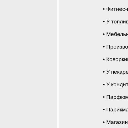
• Фитнес-
• У топл
• Мебель
• Произв
• Коворки
• У пекар
• У конди
• Парфюм
• Парикма
• Магази