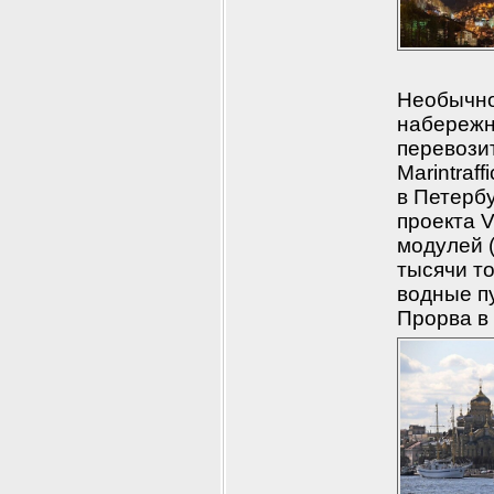
Необычно
набережн
перевози
Marintraf
в Петерб
проекта 
модулей (
тысячи то
водные пу
Прорва в