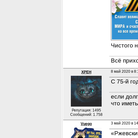
Чистого н
Всё прихо
8 май 2020 в 8:
XPEH
C 75-й го
если долг
что иметь
Репутация: 1495
Сообщений: 1.758
3 май 2020 в 14
Vuego
«Ржевски