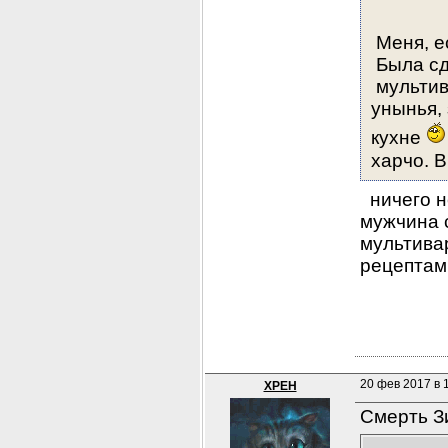
 Меня, 
 Была сд
 мультив
унынья, 
кухне 
харчо. 
  ничего 
мужчина с
мультивар
рецептам
20 фев 2017 в 
XPEH
Смерть З