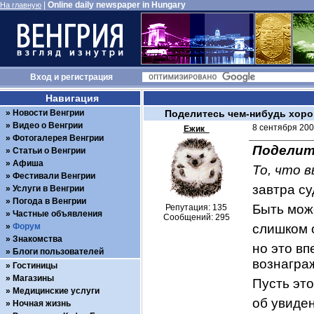
|
Online daily newspaper in Hungary
На главную
Вход
и
регистрация
Навигация
Новости Венгрии
Поделитесь чем-нибудь хор
Видео о Венгрии
8 сентября 200
Ежик_
Фотогалерея Венгрии
Поделит
Статьи о Венгрии
Афиша
То, что 
Фестивали Венгрии
завтра су
Услуги в Венгрии
Погода в Венгрии
Быть може
Репутация: 135
Частные объявления
Сообщений: 295
Форум
слишком 
Знакомства
но это вп
Блоги пользователей
вознагра
Гостиницы
Магазины
Пусть это
Медицинские услуги
об увиде
Ночная жизнь