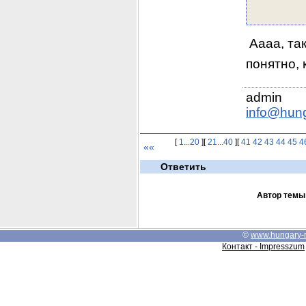
 Аааа, та
понятно, 
info@hun
[
1...20
][
21...40
][
41
42
43
44
45
4
««
Ответить
Автор темы
©
www.hungary-
Контакт - Impresszum