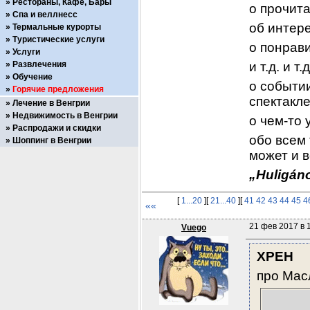
Рестораны, Кафе, Бары
о прочит
Спа и веллнесс
об интер
Термальные курорты
Туристические услуги
о понрав
Услуги
Развлечения
и т.д. и т.д
Обучение
о событии
Горячие предложения
спектакле
Лечение в Венгрии
Недвижимость в Венгрии
о чем-то 
Распродажи и скидки
обо всем 
Шоппинг в Венгрии
может и в
„Huligáno
[
1...20
][
21...40
][
41
42
43
44
45
4
««
21 фев 2017 в 
Vuego
XPEH
про Мас