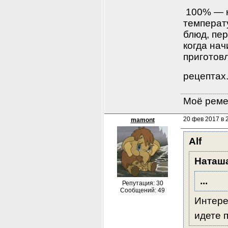
 100% — к
температу
блюд, пер
когда на
приготовл
рецептах.
Моё ремес
20 фев 2017 в 
mamont
Alf
Наташ
...
Репутация: 30
Сообщений: 49
Интере
идете 