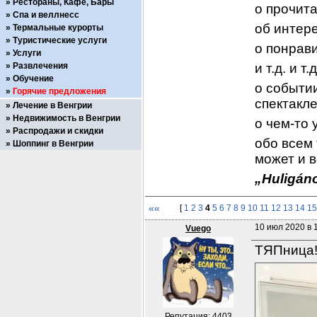
Рестораны, Кафе, Бары
о прочит
Спа и веллнесс
об интер
Термальные курорты
Туристические услуги
о понрав
Услуги
Развлечения
и т.д. и т.д
Обучение
о событии
Горячие предложения
спектакле
Лечение в Венгрии
Недвижимость в Венгрии
о чем-то 
Распродажи и скидки
обо всем 
Шоппинг в Венгрии
может и в
„Huligáno
««
[
1
2
3
4
5
6
7
8
9
10
11
12
13
14
15
10 июл 2020 в 1
Vuego
ТЯПница!
Репутация: 4403