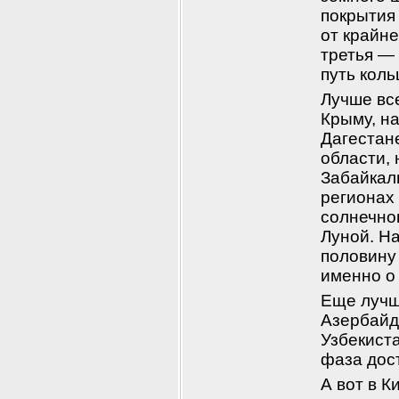
покрытия
от крайне
третья — 
путь кол
Лучше все
Крыму, на
Дагестане
области, 
Забайкаль
регионах
солнечно
Луной. На
половину 
именно о
Еще лучш
Азербайд
Узбекиста
фаза дост
А вот в К