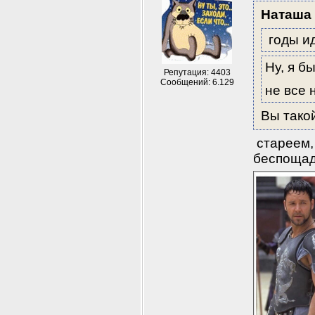
Наташа
годы ид
Ну, я б
Репутация: 4403
Сообщений: 6.129
не все 
Вы такой
 стареем,
беспоща