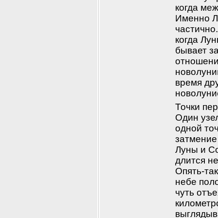
когда меж
Именно Л
частично.
когда Лун
бывает за
отношению
новолуний
время дру
новолуни
Точки пер
Один узел
одной то
затмение 
Луны и С
длится не
Опять-так
небе поло
чуть отъе
километро
выглядыв