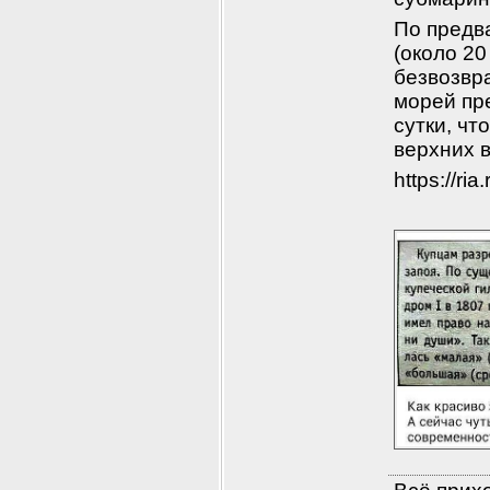
По предв
(около 20
безвозвра
морей пр
сутки, чт
верхних 
https://ri