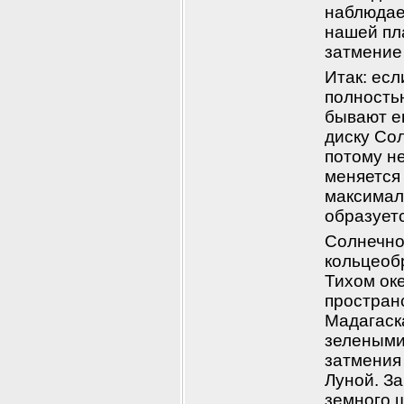
наблюдаем
нашей пл
затмение
Итак: есл
полностью
бывают ещ
диску Сол
потому не
меняется 
максимал
образует
Солнечное
кольцеобр
Тихом оке
пространс
Мадагаск
зелеными
затмения
Луной. За
земного 