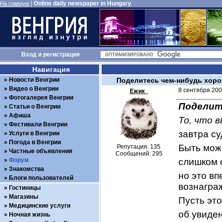
|
Online daily newspaper in Hungary
На главную
Вход
и
регистрация
Навигация
Новости Венгрии
Поделитесь чем-нибудь хор
Видео о Венгрии
8 сентября 200
Ежик_
Фотогалерея Венгрии
Поделит
Статьи о Венгрии
Афиша
То, что 
Фестивали Венгрии
завтра су
Услуги в Венгрии
Погода в Венгрии
Быть може
Репутация: 135
Частные объявления
Сообщений: 295
Форум
слишком 
Знакомства
но это вп
Блоги пользователей
вознагра
Гостиницы
Магазины
Пусть это
Медицинские услуги
об увиде
Ночная жизнь