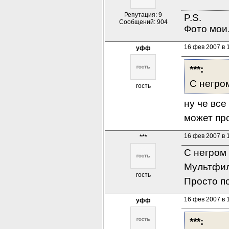
Репутация: 9
P.S.

Сообщений: 904
Фото мои.
16 фев 2007 в 
уфф
***:
С негром
гость
ну че все
может про
16 фев 2007 в 
***
С негром 
Мультфил
гость
Просто по
16 фев 2007 в 
уфф
***: