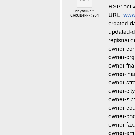
RSP: act
Репутация: 9
URL: 
www
Сообщений: 904
created-d
updated-d
registrati
owner-co
owner-org
owner-fna
owner-lna
owner-str
owner-cit
owner-zip
owner-cou
owner-ph
owner-fa
owner-ema