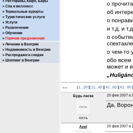
Рестораны, Кафе, Бары
о прочит
Спа и веллнесс
об интер
Термальные курорты
Туристические услуги
о понрав
Услуги
Развлечения
и т.д. и т.д
Обучение
о событии
Горячие предложения
спектакле
Лечение в Венгрии
Недвижимость в Венгрии
о чем-то 
Распродажи и скидки
обо всем 
Шоппинг в Венгрии
может и в
„Huligáno
««
[
1...20
][
21...40
][
41...60
][
61...80
]
20 фев 2007 в 
Будь ласка
Да, Ворон
гость
20 фев 2007 в 1
Axel