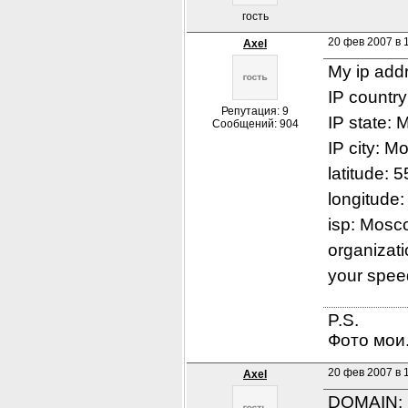
гость
20 фев 2007 в 
Axel
My ip add
IP countr
Репутация: 9
IP state:
Сообщений: 904
IP city: 
latitude: 
longitude
isp: Mosc
organizat
your spe
P.S.

Фото мои.
20 фев 2007 в 
Axel
DOMAIN: