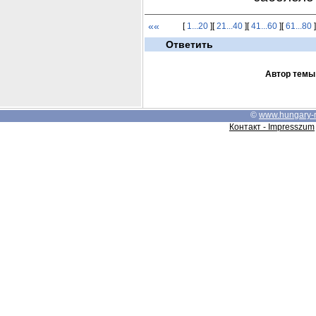
««
[
1...20
][
21...40
][
41...60
][
61...80
]
Ответить
Автор темы
©
www.hungary-
Контакт - Impresszum