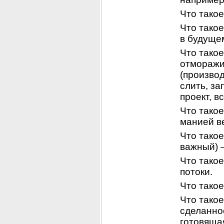
Что тако
Что тако
в будуще
Что такое
отморажи
(производ
слить, за
проект, в
Что тако
манией в
Что такое
важный) 
Что такое
потоки.
Что тако
Что такое
сделанное
готовяща