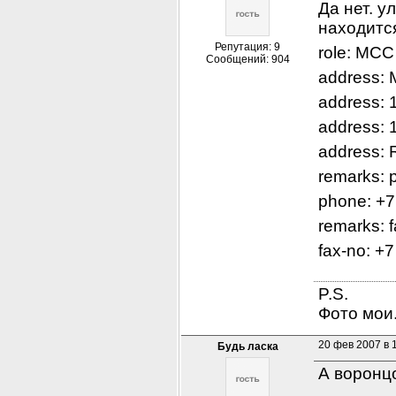
Да нет. у
находитс
Репутация: 9
role: MCC
Сообщений: 904
address:
address: 1
address:
address: 
remarks: 
phone: +
remarks: 
fax-no: +
P.S.

Фото мои.
20 фев 2007 в 
Будь ласка
А воронцо