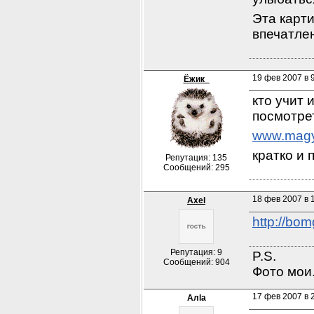
Эта карти
впечатлен
19 фев 2007 в 
Ёжик_
кто учит 
посмотре
www.magy
кратко и 
Репутация: 135
Сообщений: 295
18 фев 2007 в 
Axel
http://bo
Репутация: 9
P.S.

Сообщений: 904
Фото мои.
17 фев 2007 в 
Алla