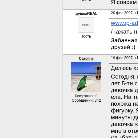
гость
Я совсем 
20 фев 2007 в 
душкаREAL
www.ip-a
/нажать на 
гость
Забавная 
друзей :)
19 фев 2007 в 
Caroline
Делюсь х
Сегодня, 
лет 5-ти 
девочка д
ела. На 
Репутация: 0
Сообщений: 342
похожа н
фигурку. 
минуты де
девочка «
мне в отв
улыбаться