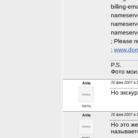
billing-e
nameserve
nameserve
nameserve
; Please r
; 
www.dom
P.S.

Фото мои.
20 фев 2007 в 
Алla
Но экскур
гость
20 фев 2007 в 
Алla
Но это же
называетс