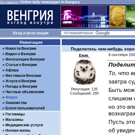
|
Online daily newspaper in Hungary
На главную
Вход
и
регистрация
Навигация
Новости Венгрии
Поделитесь чем-нибудь хор
Видео о Венгрии
8 сентября 200
Ежик_
Фотогалерея Венгрии
Поделит
Статьи о Венгрии
Афиша
То, что 
Фестивали Венгрии
завтра су
Услуги в Венгрии
Погода в Венгрии
Быть може
Репутация: 135
Частные объявления
Сообщений: 295
Форум
слишком 
Знакомства
но это вп
Блоги пользователей
вознагра
Гостиницы
Магазины
Пусть это
Медицинские услуги
об увиде
Ночная жизнь