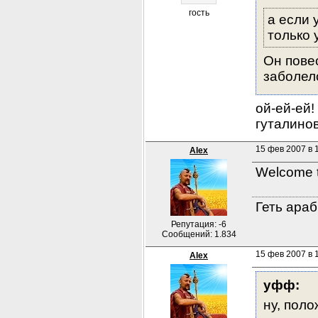
гость
а если 
только 
Он повес
заболело
ой-ей-ей!
гуталинов
15 фев 2007 в 1
Alex
Welcome to
Геть араб
Репутация: -6
Сообщений: 1.834
15 фев 2007 в 1
Alex
уфф:
ну, поло