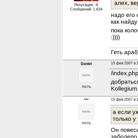
алех, ве
Репутация: -6
Сообщений: 1.834
надо его 
как найду 
пока коло
:))))
Геть араб
15 фев 2007 в 
Daniel
/index.ph
добраться
гость
Kollegium
15 фев 2007 в 
***
а если у
только у 
гость
Он повеси
заболело 