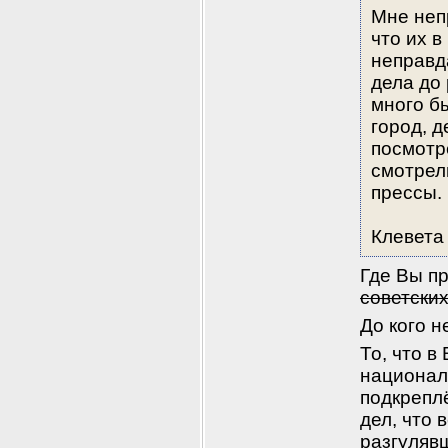
Мне неп
что их в
неправда
дела до 
много б
город, 
посмотре
смотрел
прессы.
Клевета 
Где Вы п
советских
До кого н
То, что в
национал
подкрепл
дел, что 
разгулявш