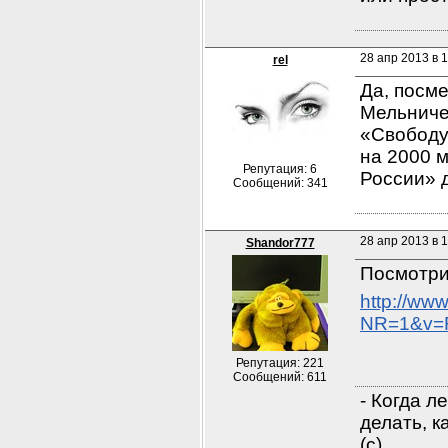
28 апр 2013 в 1
rel
Да, посм
Мельничен
«Свободу
на 2000 м
Репутация: 6
России» 
Сообщений: 341
28 апр 2013 в 
Shandor777
Посмотри
http://ww
NR=1&v=R
Репутация: 221
Сообщений: 611
- Когда л
делать, к
(с)