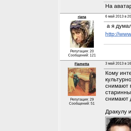
На аватар
6 май 2013 в 2
riana
 а я дума
http://w
Репутация: 20
Сообщений: 121
3 май 2013 в 1
Fiametta
Кому инте
культурно
снимают п
старинны
снимают 
Репутация: 29
Сообщений: 51
Дракулу 