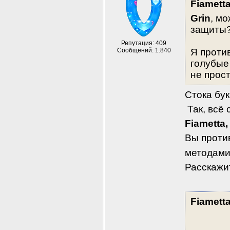
Fiamett
Grin
, м
защиты
Репутация: 409
Сообщений: 1.840
Я против
голубые 
не прос
Стока бук
 Так, всё
Fiametta,
Вы проти
методами
Расскажит
Fiamett