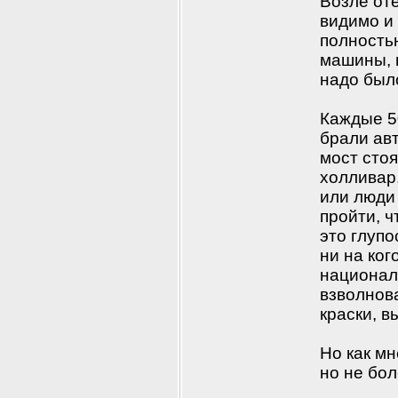
Возле оте
видимо и
полность
машины, п
надо было
Каждые 50
брали авт
мост стоя
холливар
или люди 
пройти, ч
это глупо
ни на ког
национали
взволнов
краски, в
Но как мн
но не бол