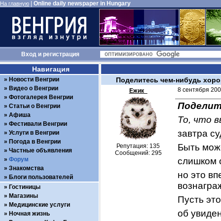
|
Online daily newspaper in Hungary
На главную
Вход
и
регистрация
Навигация
Новости Венгрии
Поделитесь чем-нибудь хор
Видео о Венгрии
8 сентября 200
Ежик_
Фотогалерея Венгрии
Поделит
Статьи о Венгрии
Афиша
То, что 
Фестивали Венгрии
завтра су
Услуги в Венгрии
Погода в Венгрии
Быть може
Репутация: 135
Частные объявления
Сообщений: 295
Форум
слишком 
Знакомства
но это вп
Блоги пользователей
вознагра
Гостиницы
Магазины
Пусть это
Медицинские услуги
об увиде
Ночная жизнь