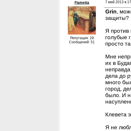
7 май 2013 в 1
Fiametta
Grin
, мож
защиты?
Я против 
голубые г
Репутация: 29
Сообщений: 51
просто та
Мне непри
их в Буда
неправда.
дела до р
много бы
город, д
было. И н
насуплен
Клевета э
Я не любл