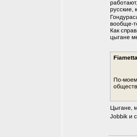
работают,
русские, 
Гондураса
вообще-то
Как справ
цыгане м
Fiamett
По-моему
обществ
Цыгане, м
Jobbik и