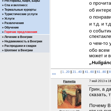
Рестораны, Кафе, Бары
о прочит
Спа и веллнесс
об интер
Термальные курорты
Туристические услуги
о понрав
Услуги
Развлечения
и т.д. и т.д
Обучение
о событии
Горячие предложения
спектакле
Лечение в Венгрии
Недвижимость в Венгрии
о чем-то 
Распродажи и скидки
обо всем 
Шоппинг в Венгрии
может и в
„Huligáno
[
1...20
][
21...40
][
41...60
][
61...80
][
8
««
7 май 2013 в 1
Fiametta
Грин, а д
сказать, 
Почему В
как на сч