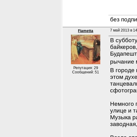
без подпи
7 май 2013 в 1
Fiametta
В субботу
байкеров,
Будапешт
рычание 
Репутация: 29
В городе 
Сообщений: 51
этом духе
танцевали
сфотогра
Немного 
улице и т
Музыка ра
заводная,