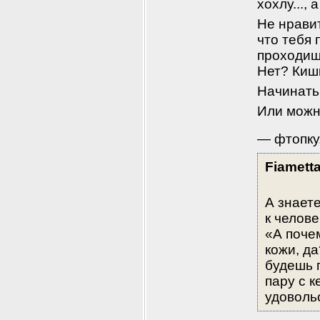
хохлу...,
Не нрави
что тебя 
проходиш
Нет? Киш
Начинать 
Или можно
— фтопку.
Fiamett
А знает
к челове
«А поче
кожи, да
будешь п
пару с к
удоволь