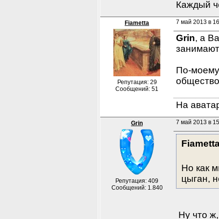
Каждый че
7 май 2013 в 1
Fiametta
Grin
, а В
занимают
По-моему 
общество
Репутация: 29
Сообщений: 51
На аватар
7 май 2013 в 1
Grin
Fiamett
Но как м
цыган, н
Репутация: 409
Сообщений: 1.840
 Ну что ж