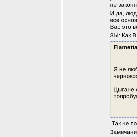
не законн
И да, люд
все основ
Вас это в
ЗЫ: Как В
Fiamett
Я не лю
чернокож
Цыгане с
попробуй
 Так не п
Замечани