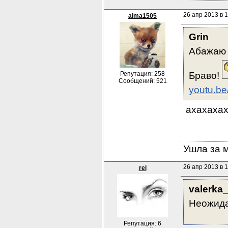
26 апр 2013 в 
alma1505
Grin
Абажаю 
Репутация: 258
Браво! 
Сообщений: 521
youtu.be
 ахахаха
Ушла за 
26 апр 2013 в 1
rel
valerka
Неожида
Репутация: 6