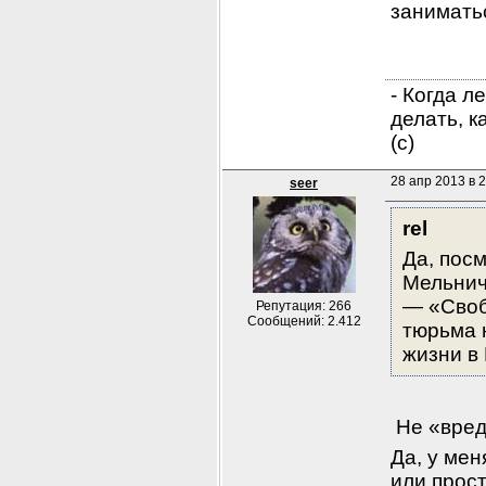
занимать
- Когда л
делать, к
(с)
28 апр 2013 в 2
seer
rel
Да, пос
Мельниче
— «Своб
Репутация: 266
Сообщений: 2.412
тюрьма 
жизни в
 Не «вред
Да, у мен
или прост