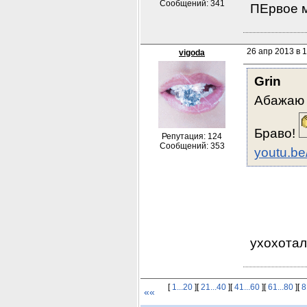
Сообщений: 341
 ПЕрвое 
26 апр 2013 в 
vigoda
Grin
Абажаю 
Браво! 
Репутация: 124
Сообщений: 353
youtu.be
 ухохотал
[
1...20
][
21...40
][
41...60
][
61...80
][
8
««