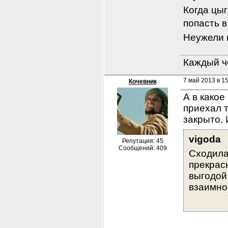
Когда цыг
попасть в 
Неужели 
Каждый че
7 май 2013 в 15
Кочевник
А в какое
приехал т
закрыто. 
vigoda
Репутация: 45
Сообщений: 409
Сходила
прекрас
выгодой
взаимно)