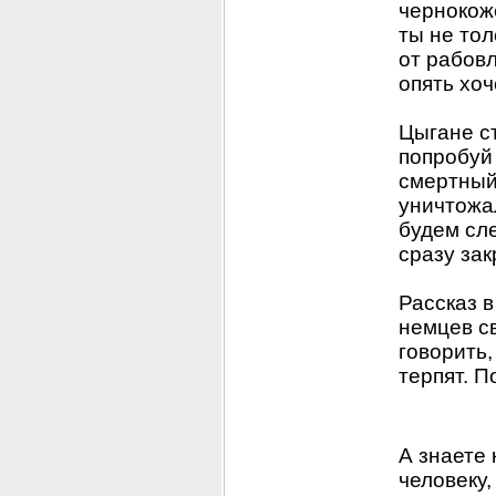
чернокоже
ты не тол
от рабовл
опять хо
Цыгане ст
попробуй 
смертный 
уничтожал
будем сл
сразу зак
Рассказ в
немцев св
говорить,
терпят. П
А знаете 
человеку,