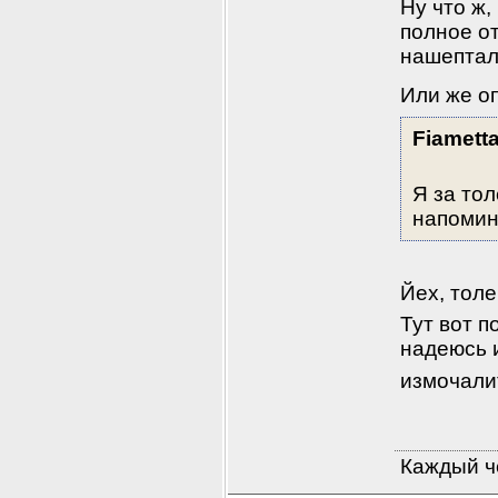
Ну что ж,
полное от
нашептал
Или же оп
Fiamett
Я за тол
напомин
Йех, толе
Тут вот п
надеюсь и
измочалит
Каждый че