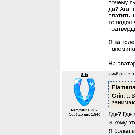
почему ты
да? Ага, 
платить ш
то подоше
подтверди
Я за толе
напоминан
На аватар
7 май 2013 в 1
Grin
Fiamett
Grin
, а 
занимаю
Репутация: 409
Где? Где 
Сообщений: 1.840
И кому эт
Я больше 