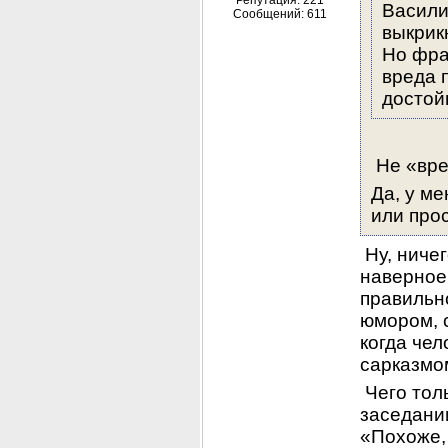
Репутация: 221
Василий
Сообщений: 611
выкрик
Но фра
вреда 
достой
 Не «вре
Да, у ме
или прос
 Ну, ниче
наверное,
правильн
юмором, с
когда чел
сарказмо
 Чего тол
заседании
«Похоже, 