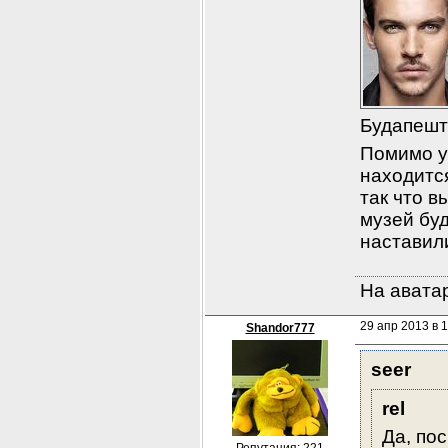
Будапешт
Помимо у
находится
так что в
музей буд
наставил
На аватар
29 апр 2013 в 1
Shandor777
seer
rel
Да, по