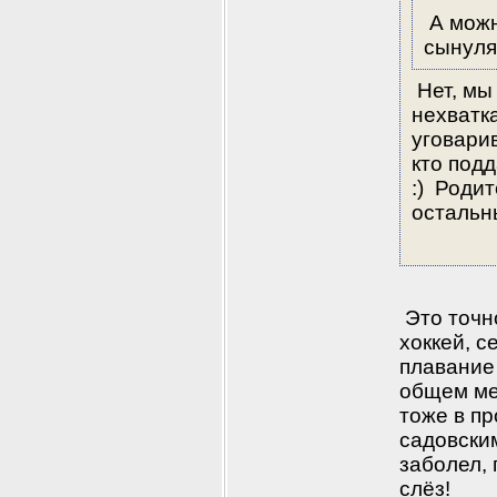
 А мож
сынуля
 Нет, мы
нехватк
уговарив
кто подд
:)  Роди
остальн
 Это точн
хоккей, с
плавание 
общем меч
тоже в пр
садовским
заболел,
слёз! 