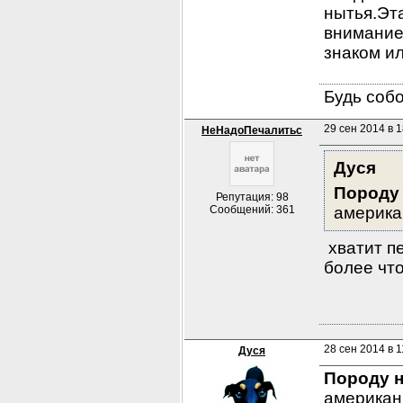
нытья.Эта
внимание 
знаком ил
Будь собо
29 сен 2014 в 1
НеНадоПечалитьс
Дуся
Породу 
Репутация: 98
Сообщений: 361
америка
 хватит п
более что
28 сен 2014 в 1
Дуся
Породу н
американ