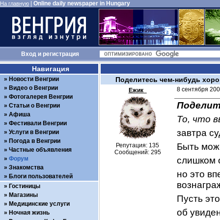
|
Online daily newspaper in Hungary
На главную
Вход
и
регистрация
Навигация
Новости Венгрии
Поделитесь чем-нибудь хор
Видео о Венгрии
8 сентября 200
Ежик_
Фотогалерея Венгрии
Поделит
Статьи о Венгрии
Афиша
То, что 
Фестивали Венгрии
завтра су
Услуги в Венгрии
Погода в Венгрии
Быть може
Репутация: 135
Частные объявления
Сообщений: 295
Форум
слишком 
Знакомства
но это вп
Блоги пользователей
вознагра
Гостиницы
Магазины
Пусть это
Медицинские услуги
об увиде
Ночная жизнь