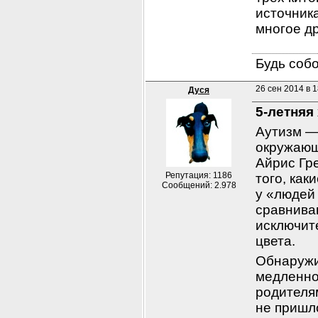
источника
многое др
Будь собо
26 сен 2014 в 1
Дуся
5-летняя
Аутизм — 
окружающе
Айрис Гр
Репутация: 1186
того, ка
Сообщений: 2.978
у «людей 
сравнива
исключит
цвета.
Обнаружи
медленно 
родителя
не пришло