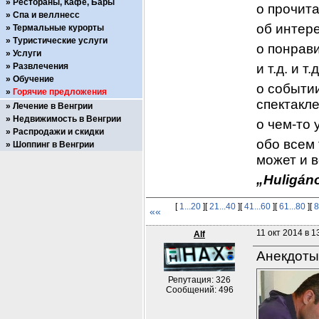
Рестораны, Кафе, Бары
о прочит
Спа и веллнесс
об интер
Термальные курорты
Туристические услуги
о понрав
Услуги
Развлечения
и т.д. и т.д
Обучение
о событии
Горячие предложения
спектакле
Лечение в Венгрии
Недвижимость в Венгрии
о чем-то 
Распродажи и скидки
обо всем 
Шоппинг в Венгрии
может и в
„Huligáno
[
1...20
][
21...40
][
41...60
][
61...80
][
8
««
11 окт 2014 в 1
Alf
Анекдоты
Репутация: 326
Сообщений: 496