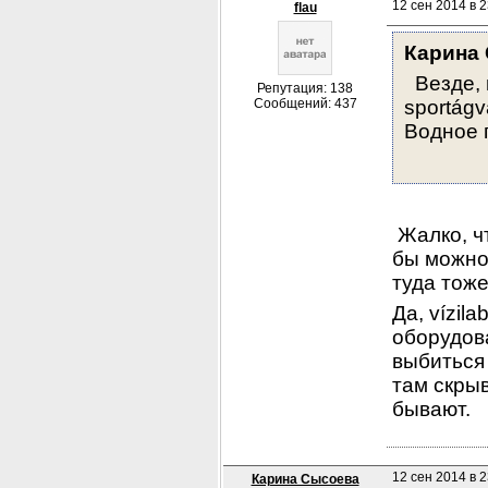
12 сен 2014 в 2
flau
Карина
  Везде,
Репутация: 138
Сообщений: 437
sportágv
Водное п
 Жалко, ч
бы можно 
туда тоже
Да, vízil
оборудова
выбиться 
там скрыв
бывают.
12 сен 2014 в 2
Карина Сысоева