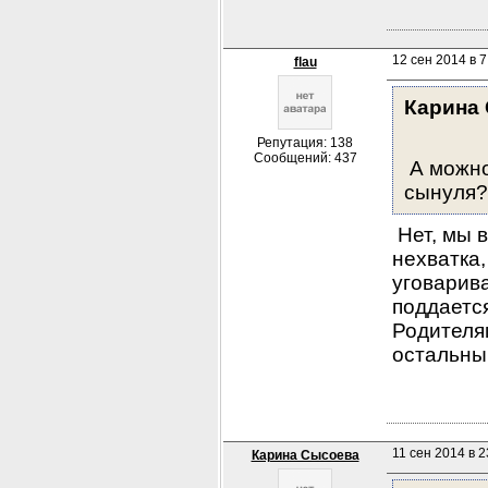
12 сен 2014 в 7
flau
Карина
Репутация: 138
Сообщений: 437
 А можно
сынуля?
 Нет, мы 
нехватка,
уговарива
поддается
Родителя
остальным
11 сен 2014 в 2
Карина Сысоева