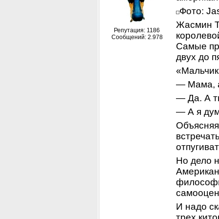
Фото: Ja
Жасмин Тр
Репутация: 1186
королевой
Сообщений: 2.978
Самые пр
двух до п
«Мальчик
— Мама, а
— Да. А 
— А я дум
Объясняя 
встречать
отпугиват
Но дело н
Американ
философи
самооцен
И надо ск
трех кито