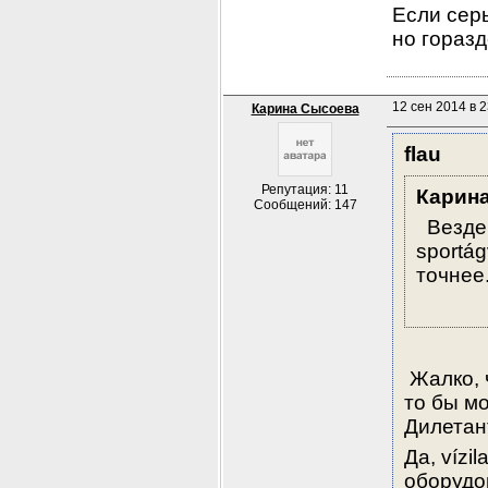
Если серь
но гораз
12 сен 2014 в 2
Карина Сысоева
flau
Репутация: 11
Карин
Сообщений: 147
  Везде
sportág
точнее.
 Жалко, 
то бы мо
Дилетан
Да, vízi
оборудо