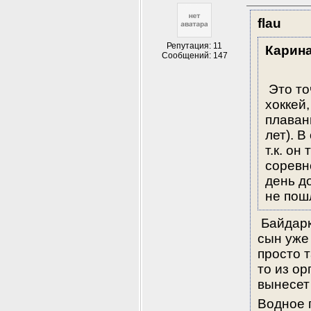
flau
Репутация: 11
Карин
Сообщений: 147
 Это то
хоккей,
плавани
лет). В
т.к. он
соревн
день д
не пош
 Байдарк
сын уже 
просто т
то из ор
вынесет 
Водное 