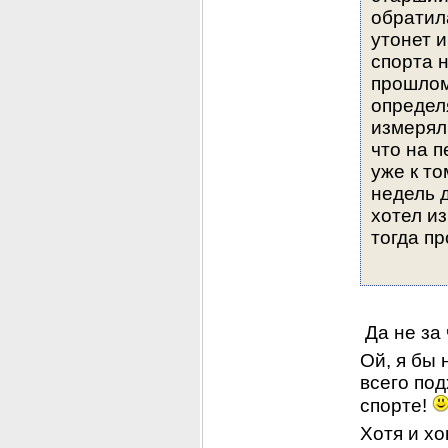
обратила
утонет и
спорта н
прошлом
определя
измеряли
что на п
уже к то
недель д
хотел из
тогда пр
 Да не за 
Ой, я бы 
всего под
спорте! 
Хотя и хо