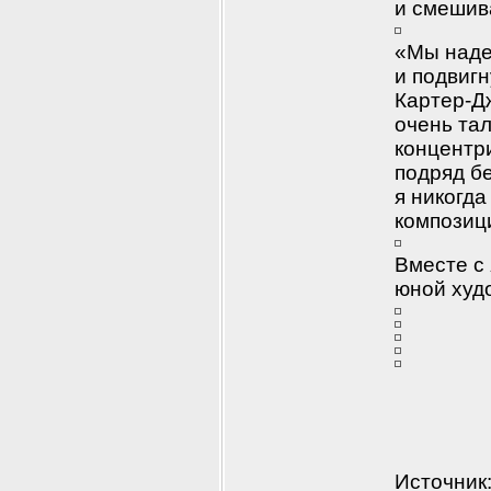
и смешив
«Мы надея
и подвигн
Картер-Дж
очень та
концентр
подряд бе
я никогда
композици
Вместе с 
юной худ
Источник: