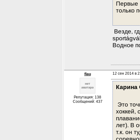
Первые п
только п
 Везде, г
sportágvá
Водное по
12 сен 2014 в 2
flau
Карина
Репутация: 138
Сообщений: 437
 Это точ
хоккей, 
плавание
лет). В 
т.к. он 
соревнов