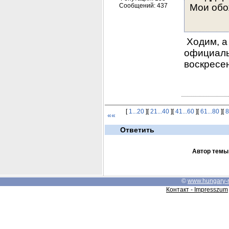
Сообщений: 437
Мои обо
 Ходим, а
официальн
воскресен
[
1...20
][
21...40
][
41...60
][
61...80
][
8
««
Ответить
Автор темы
©
www.hungary-
Контакт - Impresszum