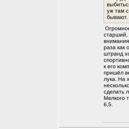
выбиться
уж там с
бывают.
 Огромное
старший, 
внимания 
раза как 
штранд хо
спортивно
к его ком
пришёл ве
лука. На 
несколько
сделать л
Мелкого т
6,5.