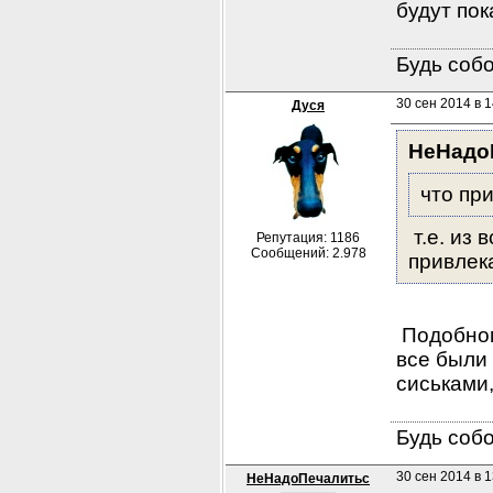
будут пок
Будь собо
30 сен 2014 в 1
Дуся
НеНадо
что пр
 т.е. из
Репутация: 1186
Сообщений: 2.978
привлека
 Подобно
все были 
сиськами
Будь собо
30 сен 2014 в 1
НеНадоПечалитьс