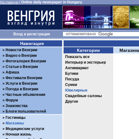
|
Online daily newspaper in Hungary
На главную
Вход
и
регистрация
Навигация
Новости Венгрии
Категории
Магазин
Видео о Венгрии
Показать все
Фотогалерея Венгрии
Интерьер и экстерьер
Статьи о Венгрии
Антиквариат
Афиша
Бутики
Фестивали Венгрии
Посуда
Услуги в Венгрии
Сумки
Погода в Венгрии
Ювелирные
Частные объявления
Свадебные салоны
Форум
Другое
Знакомства
Блоги пользователей
Гостиницы
Магазины
Медицинские услуги
Ночная жизнь