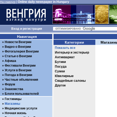
|
Online daily newspaper in Hungary
На главную
Вход
и
регистрация
Навигация
Новости Венгрии
Категории
Магазин
Видео о Венгрии
Показать все
Фотогалерея Венгрии
Интерьер и экстерьер
Статьи о Венгрии
Антиквариат
Афиша
Бутики
Фестивали Венгрии
Посуда
Услуги в Венгрии
Сумки
Погода в Венгрии
Ювелирные
Частные объявления
Свадебные салоны
Форум
Другое
Знакомства
Блоги пользователей
Гостиницы
Магазины
Медицинские услуги
Ночная жизнь