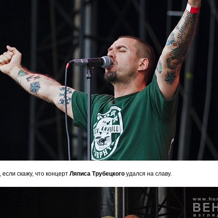
, если скажу, что концерт
Ляписа Трубецкого
удался на славу.