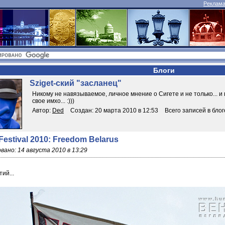
Реклама 
Блоги
Sziget-ский "засланец"
Никому не навязываемое, личное мнение о Сигете и не только... и
свое имхо... :)))
Автор:
Ded
Создан: 20 марта 2010 в 12:53
Всего записей в блог
 Festival 2010: Freedom Belarus
вано: 14 августа 2010 в 13:29
ий...