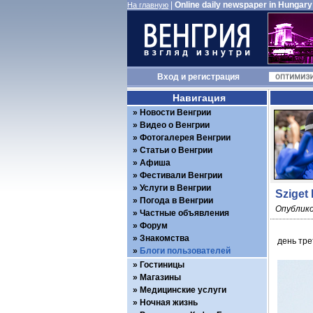
|
Online daily newspaper in Hungary
На главную
Вход
и
регистрация
Навигация
Новости Венгрии
Видео о Венгрии
Фотогалерея Венгрии
Статьи о Венгрии
Афиша
Фестивали Венгрии
Услуги в Венгрии
Sziget
Погода в Венгрии
Опублико
Частные объявления
Форум
Знакомства
день трет
Блоги пользователей
Гостиницы
Магазины
Медицинские услуги
Ночная жизнь