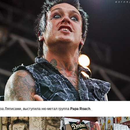
за Ляписами, выступила ню-метал группа
Papa Roach
.