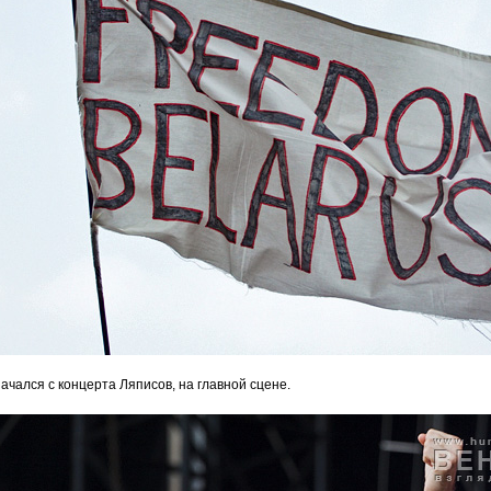
ачался с концерта Ляписов, на главной сцене.