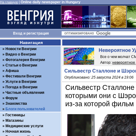
|
Online daily newspaper in Hungary
На главную
Вход
и
регистрация
Навигация
Новости Венгрии
Невероятное У
Видео о Венгрии
Все о чем молчат С
Фотогалерея Венгрии
Автор:
невероятное
Статьи о Венгрии
Сильвестр Сталлоне и Шэро
Афиша
Фестивали Венгрии
Опубликовано: 25 августа 2024 в 19:06
Услуги в Венгрии
Сильвестр Сталлоне 
Погода в Венгрии
Частные объявления
которыми они с Шэро
Форум
из-за которой фильм 
Знакомства
Блоги пользователей
Гостиницы
Магазины
Медицинские услуги
Ночная жизнь