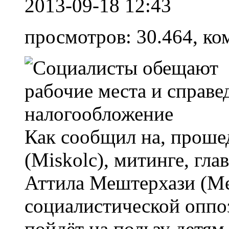
2013-09-18 12:43
просмотров: 30.464, ко
Как сообщил на, прош
(Miskolc), митинге, гл
Аттила Мештерхази (Mest
социалистической оппо
пойдёт на пользу детя