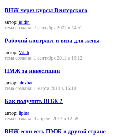
ВНЖ через курсы Венгерского
автор:
juldin
тема создана: 7 сентября 2007 в 14:52
Рабочий контракт и виза для жены
автор:
Vitali
тема создана: 1 сентября 2011 в 16:12
ПМЖ за инвестиции
автор:
alexbat
тема создана: 1 марта 2013 в 16:18
Как получить ВНЖ ?
автор:
lipina
тема создана: 9 апреля 2013 в 12:58
ВНЖ если есть ПМЖ в другой стране