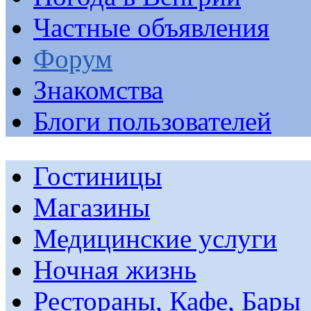
Частные объявления
Форум
Знакомства
Блоги пользователей
Гостиницы
Магазины
Медицинские услуги
Ночная жизнь
Рестораны, Кафе, Бары