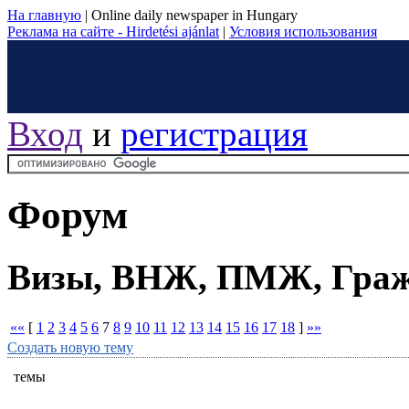
На главную
|
Online daily newspaper in Hungary
Реклама на сайте - Hirdetési ajánlat
|
Условия использования
Вход
и
регистрация
Форум
Визы, ВНЖ, ПМЖ, Граж
««
[
1
2
3
4
5
6
7
8
9
10
11
12
13
14
15
16
17
18
]
»»
Создать новую тему
темы