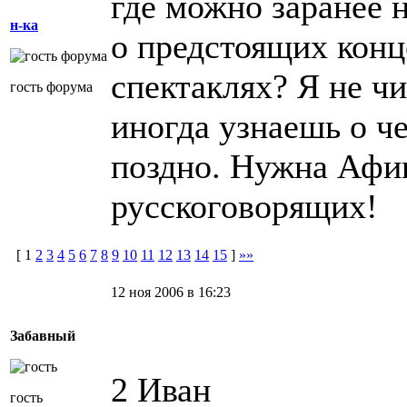
где можно заранее
н-ка
о предстоящих конц
спектаклях? Я не ч
гость форума
иногда узнаешь о ч
поздно. Нужна Афи
русскоговорящих!
[
1
2
3
4
5
6
7
8
9
10
11
12
13
14
15
]
»»
12 ноя 2006 в 16:23
Забавный
2 Иван
гость