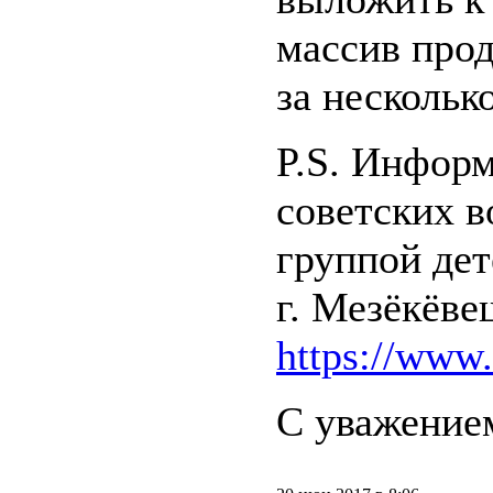
массив про
за нескольк
P.S. Инфор
советских 
группой дет
г. Мезёкёве
https://www
С уважением