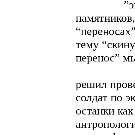
”эксгума
памятников,
“перено
тему “скину
перенос” мы
г. Фель
решил пров
солдат по э
останки как
антрополог