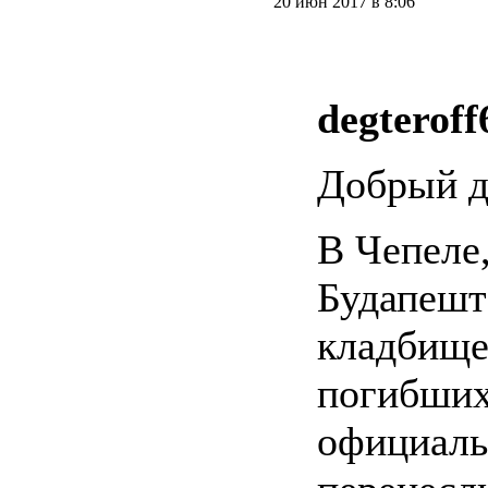
20 июн 2017 в 8:06
degteroff
Добрый д
В Чепеле
Будапешт
кладбище
погибших 
официаль