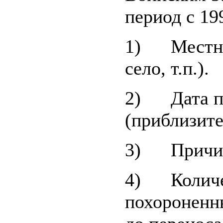
период с 19
1) Местност
село, т.п.).
2) Дата п
(приблизите
3) Причин
4) Количес
похороненн