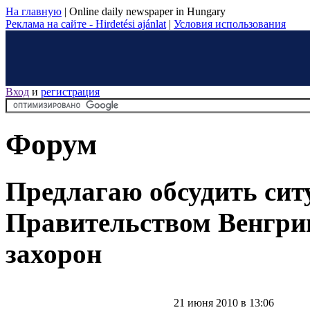
На главную
|
Online daily newspaper in Hungary
Реклама на сайте - Hirdetési ajánlat
|
Условия использования
Вход
и
регистрация
Форум
Предлагаю обсудить си
Правительством Венгри
захорон
21 июня 2010 в 13:06