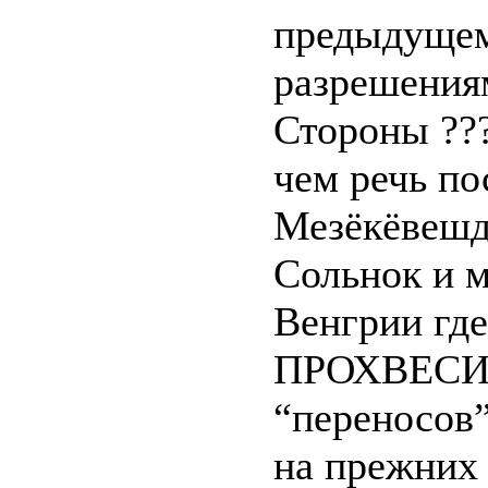
предыдуще
разрешения
Стороны ??
чем речь по
Мезёкёвешд
Сольнок и м
Венгрии где
ПРОХВЕС
“переносов”
на прежних 