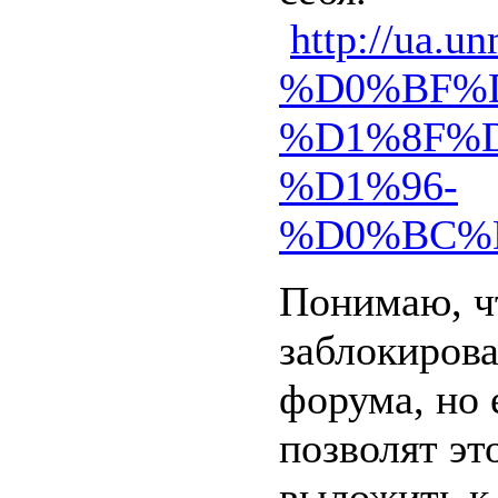
http://u
%D0%BF%
%D1%8F%
%D1%96-
%D0%BC%
Понимаю, ч
заблокирова
форума, но 
позволят эт
выложить к 