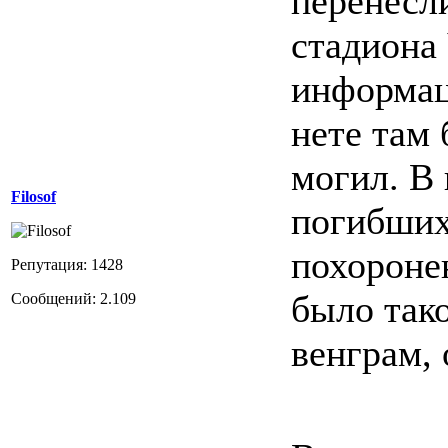
перенесл
стадиона 
информац
нете там
могил. В 
Filosof
погибших
похороне
Репутация: 1428
было так
Сообщений: 2.109
венграм,
С ув