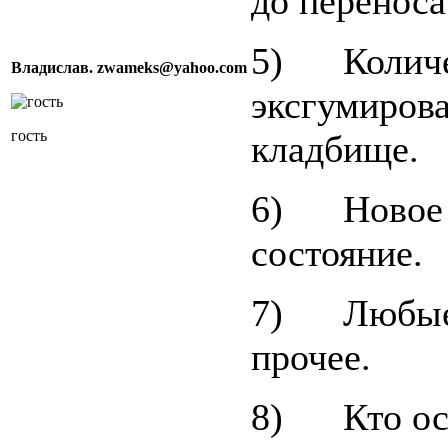
до переноса
5) Количес
Владислав. zwameks@yahoo.com
эксгумирова
гость
кладбище.
6) Новое м
состояние.
7) Любые 
прочее.
8) Кто осу