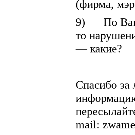
(фирма, мэр
9) По Ваш
то нарушени
— какие?
Спасибо за
информаци
пересылайте
mail: zwam