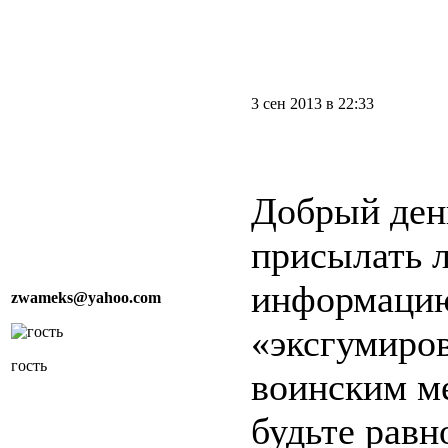
3 сен 2013 в 22:33
Добрый ден
присылать 
информацию
zwameks@yahoo.com
«эксгумиро
гость
воинским м
будьте рав