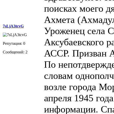
поисках моего 
Ахмета (Ахмадул
7sLjA3tcvG
Уроженец села С
Аксубаевского р
Репутация: 0
АССР. Призван 
Сообщений: 2
По непотдвержд
словам однополч
возле города Мо
апреля 1945 год
информации. Сп