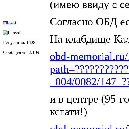
(имею ввиду с с
Согласно ОБД ес
Filosof
На клабдище Ка
Репутация: 1428
Сообщений: 2.109
obd-memorial.ru/
path=???????????
_004/0082/147_?
и в центре (95-го
кстати!)
obd-memorial.ru/