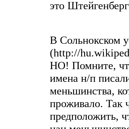
это Штейгенберг
В Сольнокском уе
(http://hu.wikipe
НО! Помните, чт
имена н/п писали
меньшинства, ко
проживало. Так 
предположить, ч
нац.меньшинств