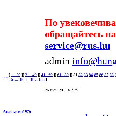
По увековечив
обращайтесь на 
service@rus.hu
admin
info@hung
[
1...20
][
21...40
][
41...60
][
61...80
][
81
82
83
84
85
86
87
88
««
161...180
][
181...188
]
26 июн 2011 в 21:51
Анастасия1976