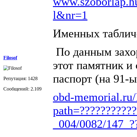
www.szoborlap.h
l&nr=1
Именных табличе
По данным захо
Filosof
этот памятник и 
паспорт (на 91-ы
Репутация: 1428
Сообщений: 2.109
obd-memorial.ru/
path=???????????
_004/0082/147_