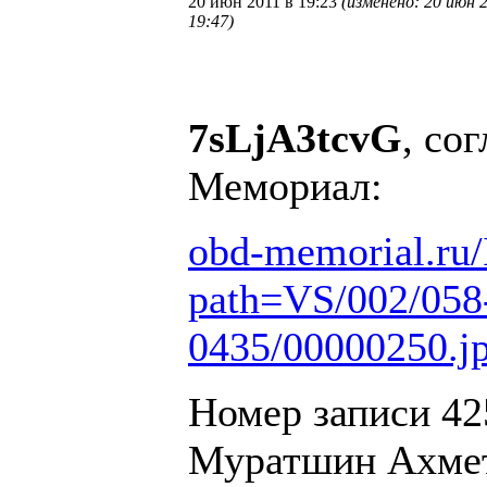
20 июн 2011 в 19:23
(изменено: 20 июн 2
19:47)
7sLjA3tcvG
, со
Мемориал:
obd-memorial.ru/
path=VS/002/058
0435/00000250.
Номер записи 42
Муратшин Ахмет 