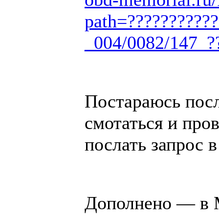
path=???????????
_004/0082/147_
Постараюсь пос
смотаться и про
послать запрос 
Дополнено — в 