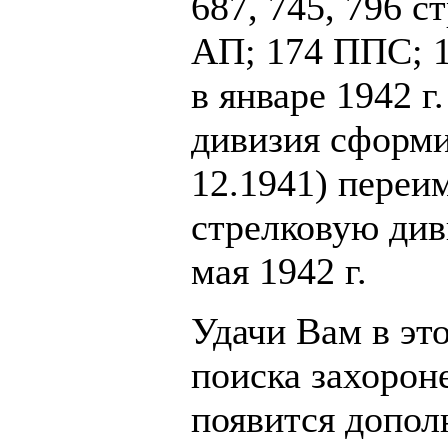
687, 745, 796 с
АП; 174 ППС; 
в январе 1942 г
дивизия сформи
12.1941) переи
стрелковую див
мая 1942 г.
Удачи Вам в эт
поиска захорон
появится допол