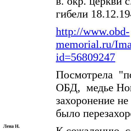
в. окр. церкви 
гибели 18.12.19
http://www.obd-
memorial.ru/Im
id=56809247
Посмотрела "по
ОБД, медье Ног
захоронение не
было перезахор
Лена Н.
К сожалению, с