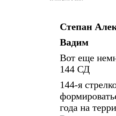
Степан Але
Вадим
Вот еще нем
144 СД
144-я стрелк
формироватьс
года на терр