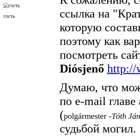
ссылка на "Кра
гость
которую состав
поэтому как ва
посмотреть сай
Diósjenő
http:/
Думаю, что мож
по e-mail глав
(
polgármester -
Tóth
Ján
судьбой могил.