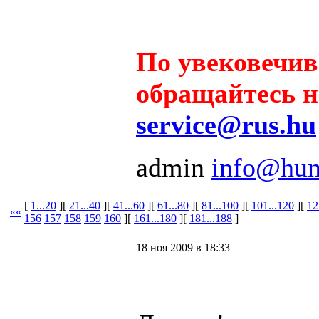
По увековечи
обращайтесь на
service@rus.hu
admin
info@hun
[
1...20
][
21...40
][
41...60
][
61...80
][
81...100
][
101...120
][
12
««
156
157
158
159
160
][
161...180
][
181...188
]
18 ноя 2009 в 18:33