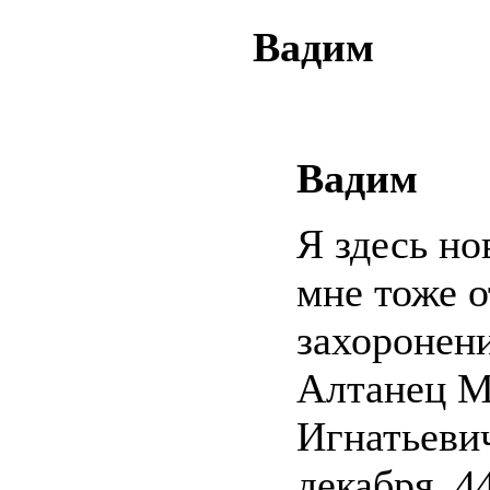
Вадим
Вадим
Я здесь но
мне тоже о
захоронени
Алтанец М
Игнатьеви
декабря 44