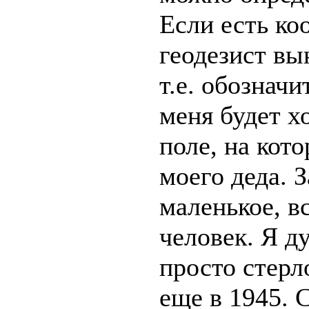
Если есть ко
геодезист вын
т.е. обозначи
меня будет х
поле, на кот
моего деда. 
маленькое, в
человек. Я д
просто стерл
еще в 1945. С