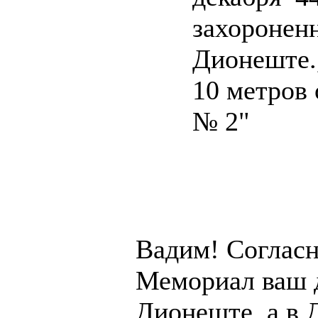
захороненн
Дионеште.
10 метров 
№ 2"
Вадим! Соглас
Мемориал ваш д
Дионеште, а в