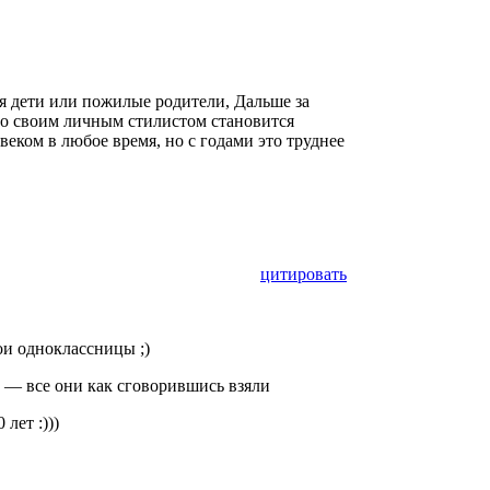
ся дети или пожилые родители, Дальше за
 со своим личным стилистом становится
еком в любое время, но с годами это труднее
цитировать
ои одноклассницы ;)
 — все они как сговорившись взяли
лет :)))