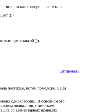
 — все они как сговорившись взяли
лет :)))
о выглядеть таксой )))
цитировать
ала постарше, потом помоложе. Сэ ля
а своих одноклассниц. В основном это
иальном положении, с десятками
вшие об элементарных правилах