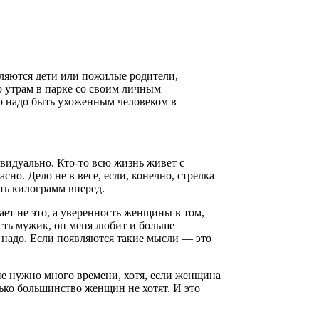
вляются дети или пожилые родители,
о утрам в парке со своим личным
о надо быть ухоженным человеком в
видуально. Кто-то всю жизнь живет с
но. Дело не в весе, если, конечно, стрелка
ать килограмм вперед.
ает не это, а уверенность женщины в том,
 есть мужик, он меня любит и больше
 надо. Если появляются такие мысли — это
 не нужно много времени, хотя, если женщина
лько большинство женщин не хотят. И это