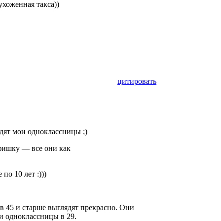
ухоженная такса))
цитировать
ядят мои одноклассницы ;)
фишку — все они как
по 10 лет :)))
в 45 и старше выглядят прекрасно. Они
и одноклассницы в 29.