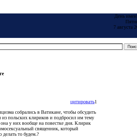
День имен
Пятн
7 августа 2
ге
цитировать
1
цизма собрались в Ватикане, чтобы обсудить
н из польских клириков и подбросил им тему
 она у них вообще на повестке дня. Клирик
гомосексуальный священник, который
 делать то будем.?