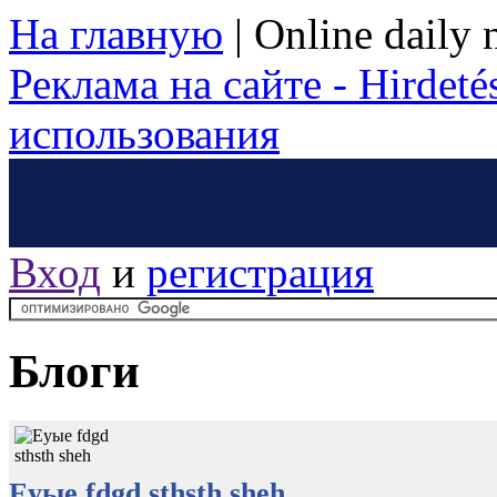
На главную
|
Online daily
Реклама на сайте - Hirdetés
использования
Вход
и
регистрация
Блоги
Еуые fdgd sthsth sheh