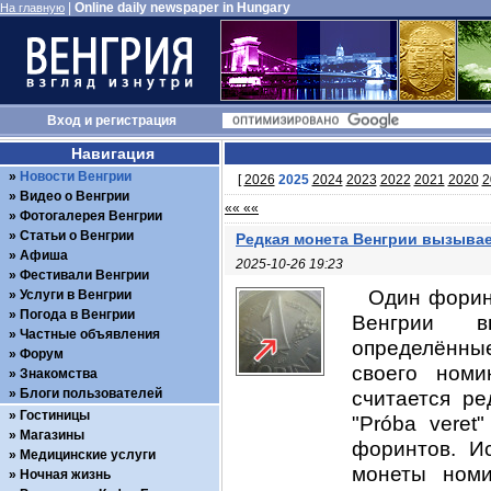
|
Online daily newspaper in Hungary
На главную
Вход
и
регистрация
Навигация
Новости Венгрии
[
2026
2025
2024
2023
2022
2021
2020
2
Видео о Венгрии
«« ««
Фотогалерея Венгрии
Статьи о Венгрии
Редкая монета Венгрии вызыва
Афиша
2025-10-26 19:23
Фестивали Венгрии
Один форин
Услуги в Венгрии
Погода в Венгрии
Венгрии в
Частные объявления
определённы
Форум
своего ном
Знакомства
Блоги пользователей
считается р
Гостиницы
"Próba veret
Магазины
форинтов. И
Медицинские услуги
монеты номи
Ночная жизнь