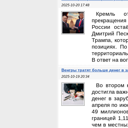
2025-10-20 17:48
Кремль о
прекращения 
России оста
Дмитрий Песк
Трампа, кото
позициях. По
территориаль
В ответ на во
Венгры тратят больше денег в 
2025-10-19 20:34
Во втором 
достигла важ
денег в зару
апреля по ию
49 миллионов
границей 1,1
чем в местны