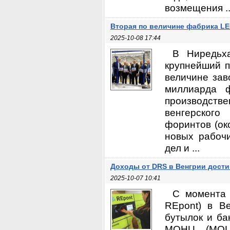
возмещения ..
Вторая по величине фабрика LE
2025-10-08 17:44
В Ниредьха
крупнейший п
величине зав
миллиарда ф
производст
венгерского
форинтов (ок
новых рабоч
дел и ...
Доходы от DRS в Венгрии дост
2025-10-07 10:41
С момента 
REpont) в В
бутылок и ба
MOHU (MOL H