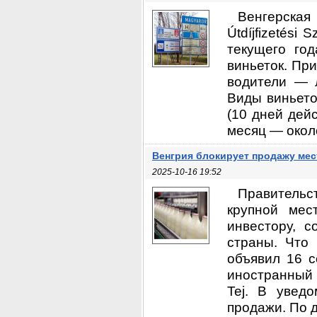
Венгерская
Útdíjfizetési
текущего го
виньеток. Пр
водители — 
Виды виньето
(10 дней дей
месяц — около
Венгрия блокирует продажу ме
2025-10-16 19:52
Правительс
крупной мест
инвестору, с
страны. Что
объявил 16 с
иностранный 
Tej. В увед
продажи. По да