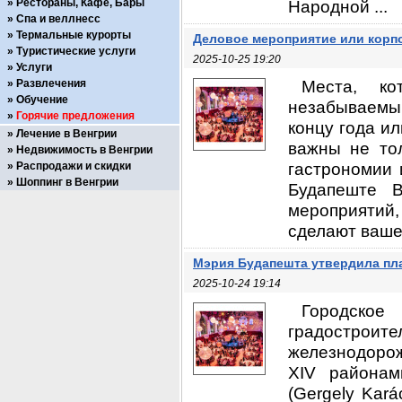
Рестораны, Кафе, Бары
Народной ...
Спа и веллнесс
Термальные курорты
Деловое мероприятие или корпо
Туристические услуги
2025-10-25 19:20
Услуги
Места, к
Развлечения
Обучение
незабываемым
Горячие предложения
концу года и
Лечение в Венгрии
важны не то
Недвижимость в Венгрии
гастрономии 
Распродажи и скидки
Шоппинг в Венгрии
Будапеште В
мероприятий
сделают ваше
Мэрия Будапешта утвердила пл
2025-10-24 19:14
Городское
градостроит
железнодорож
XIV районам
(Gergely Kar