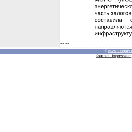
энергетическ
часть залого
составила 
направляютс
инфраструктур
«« ««
©
www.hungary-
Контакт - Impresszum