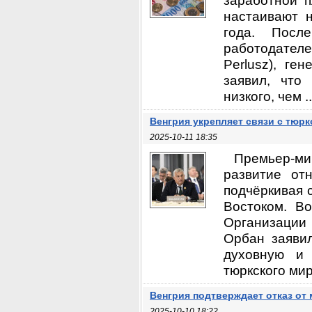
заработной п
настаивают 
года. Посл
работодателе
Perlusz), ге
заявил, что
низкого, чем ..
Венгрия укрепляет связи с тюр
2025-10-11 18:35
Премьер-м
развитие от
подчёркивая 
Востоком. В
Организации
Орбан заявил
духовную и 
тюркского мир
Венгрия подтверждает отказ от 
2025-10-10 18:22