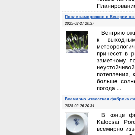
Планирование
После заморозков в Венгрии ож
2025-02-27 20:37
Венгрию ож
к выходны
метеоролог
принесет в р
заметному п
неустойчиво
потепления, 
больше солн
погода ...
Всемирно известная фабрика ф
2025-02-26 20:34
В конце ф
Kalocsai Po
всемирно изв