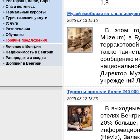
Рестораны, Кафе, Бары
1,8 ...
Спа и веллнесс
Термальные курорты
Музей изобразительных искусс
Туристические услуги
2025-03-13 19:15
Услуги
В этом год
Развлечения
Обучение
Múzeum) в Бу
Горячие предложения
терракотовой
Лечение в Венгрии
также таинст
Недвижимость в Венгрии
сообщению ин
Распродажи и скидки
Шоппинг в Венгрии
национально
Директор Муз
учреждений Ла
Туристы провели более 240 000 
2025-03-12 18:53
В выходные
отелях Венгр
20% больше, 
информационн
(Hévíz), Зала