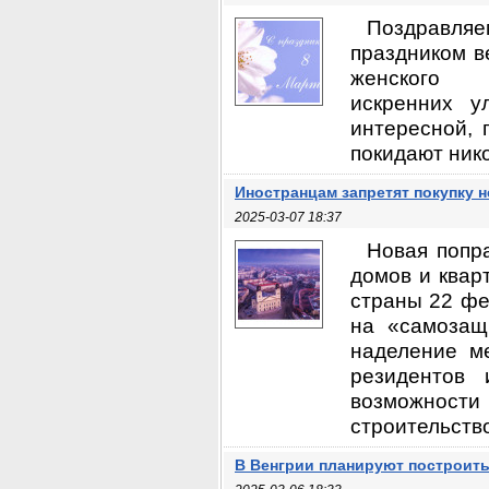
Поздравля
праздником в
женского
искренних у
интересной, 
покидают нико
Иностранцам запретят покупку 
2025-03-07 18:37
Новая попра
домов и квар
страны 22 фе
на «самозащ
наделение м
резидентов 
возможности 
строительство
В Венгрии планируют построить