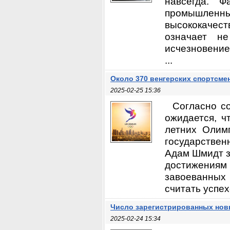
навсегда. 
промышленных
высококачес
означает н
исчезновение
...
Около 370 венгерских спортсме
2025-02-25 15:36
Согласно с
ожидается, ч
летних Олим
государствен
Адам Шмидт з
достижениям
завоеванных
считать успех
Число зарегистрированных нов
2025-02-24 15:34