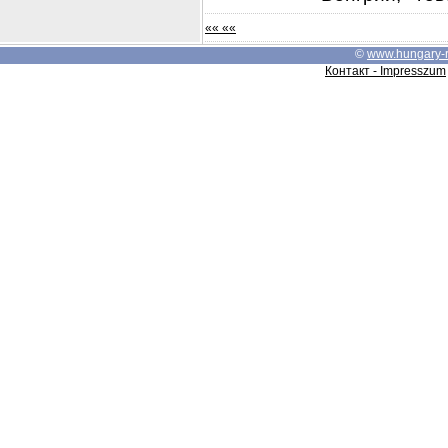
«« ««
©
www.hungary-
Контакт - Impresszum