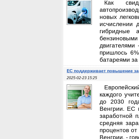
Как свид
автопроизво
новых легков
исчислении 
гибридные 
бензиновым
двигателями 
пришлось 6%
батареями за 
ЕС поддерживает повышение за
2025-02-23 15:25
Европейский
каждого учит
до 2030 год
Венгрии. ЕС 
заработной п
средняя зара
процентов от
Венгрии, - го