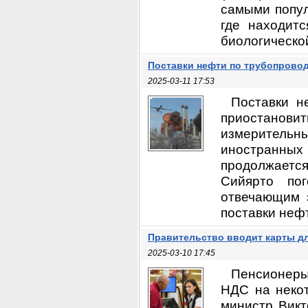
самыми попул
где находит
биологической
Поставки нефти по трубопрово
2025-03-11 17:53
Поставки н
приостановит
измерительны
иностранных 
продолжаетс
Сийярто пог
отвечающим з
поставки нефт
Правительство вводит карты д
2025-03-10 17:45
Пенсионеры
НДС на некот
министр Викт