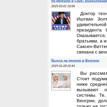
Из Венгрии в США: родословна
2025-03-01 16:08
Доктор тех
Иштван Золт
удивительной
президента 
Оказываетс
братьями, а их
Саксен-Витте
связана с вен
Выход на пенсию в Венгрии
2025-02-28 20:44
Вы рассмат
Стоит подум
ниже средне
вызывают о
системы. Те
Венгрии, дол
только на го