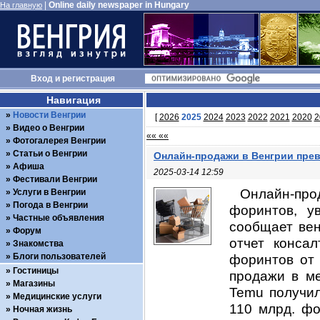
|
Online daily newspaper in Hungary
На главную
Вход
и
регистрация
Навигация
Новости Венгрии
[
2026
2025
2024
2023
2022
2021
2020
2
Видео о Венгрии
«« ««
Фотогалерея Венгрии
Статьи о Венгрии
Онлайн-продажи в Венгрии прев
Афиша
2025-03-14 12:59
Фестивали Венгрии
Онлайн-про
Услуги в Венгрии
Погода в Венгрии
форинтов, у
Частные объявления
сообщает вен
Форум
отчет конса
Знакомства
Блоги пользователей
форинтов от 
Гостиницы
продажи в ме
Магазины
Temu получил
Медицинские услуги
110 млрд. фо
Ночная жизнь