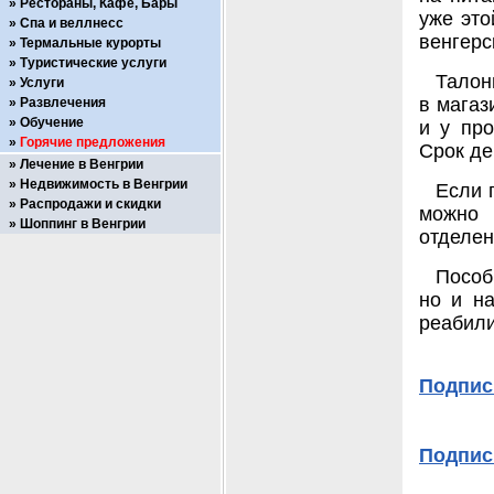
Рестораны, Кафе, Бары
уже это
Спа и веллнесс
венгерс
Термальные курорты
Туристические услуги
Талон
Услуги
в магаз
Развлечения
Обучение
и у про
Горячие предложения
Срок де
Лечение в Венгрии
Недвижимость в Венгрии
Если 
Распродажи и скидки
можно 
Шоппинг в Венгрии
отделен
Пособ
но и на
реабили
Подпис
Подпис