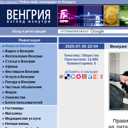
|
Online daily newspaper in Hungary
На главную
Вход
и
регистрация
Навигация
Новости Венгрии
2025-07-30 22:04
Венгрия 
Видео о Венгрии
Тематика: Общество
Фотогалерея Венгрии
Просмотров: 14.986
Статьи о Венгрии
Комментариев: 0
Афиша
Фестивали Венгрии
добавить в закладки
Услуги в Венгрии
Погода в Венгрии
Частные объявления
Форум
Знакомства
Блоги пользователей
Гостиницы
Магазины
Медицинские услуги
Прави
Ночная жизнь
на пита