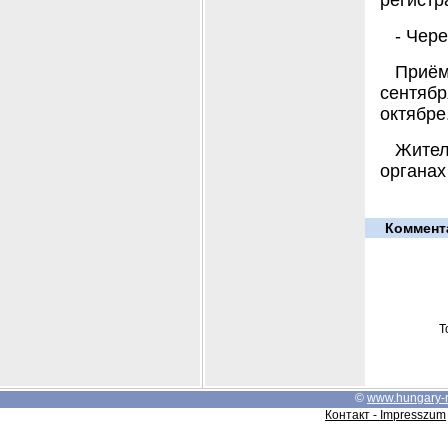
регистр
- Чер
Приём
сентяб
октябре
Жител
органах
Коммент
Т
©
www.hungary-
Контакт - Impresszum