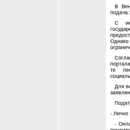
В Вен
подача 
С ию
госуда
предос
Однако 
огранич
Согл
портала
те пе
социаль
Для в
заявлен
Подат
- Лично
- Онл