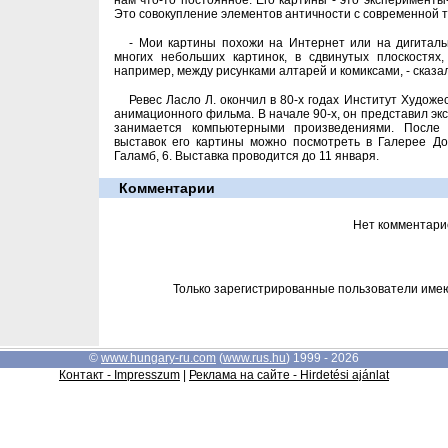
нам что-то постоянное. Его картины - это эксперименты
Это совокупление элементов античности с современной т
- Мои картины похожи на Интернет или на дигиталь
многих небольших картинок, в сдвинутых плоскостях,
например, между рисунками алтарей и комиксами, - сказа
Ревес Ласло Л. окончил в 80-х годах Институт Художе
анимационного фильма. В начале 90-х, он представил э
занимается компьютерными произведениями. После
выставок его картины можно посмотреть в Галерее До
Галамб, 6. Выставка проводится до 11 января.
Комментарии
Нет комментари
Только зарегистрированные пользователи име
©
www.hungary-ru.com
(
www.rus.hu
) 1999 - 2026
Контакт - Impresszum
|
Реклама на сайте - Hirdetési ajánlat