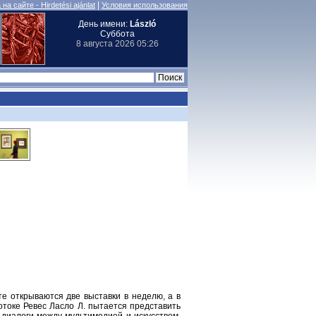
|
на сайте - Hirdetési ajánlat
Условия использования
День имени:
László
Суббота
8 августа 2026 05:26
те открываются две выставки в неделю, а в
отоке Ревес Ласло Л. пытается представить