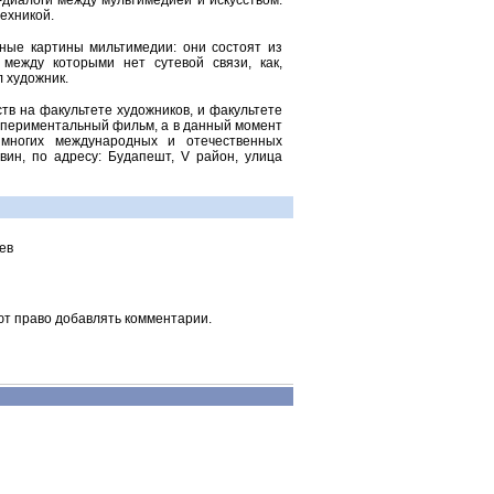
-диалоги между мультимедией и искусством.
ехникой.
ные картины мильтимедии: они состоят из
 между которыми нет сутевой связи, как,
л художник.
ств на факультете художников, и факультете
кспериментальный фильм, а в данный момент
 многих международных и отечественных
вин, по адресу: Будапешт, V район, улица
ев
ют право добавлять комментарии.