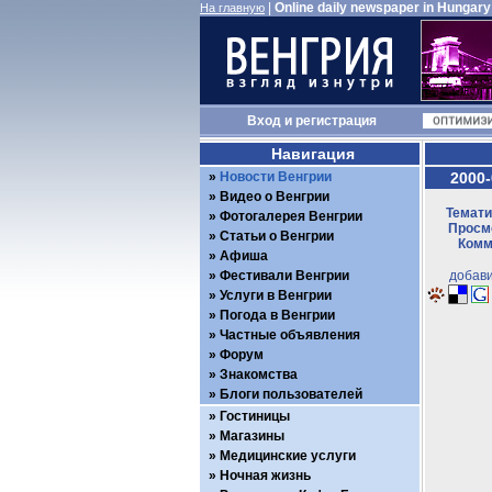
|
Online daily newspaper in Hungary
На главную
Вход
и
регистрация
Навигация
Новости Венгрии
2000-
Видео о Венгрии
Темати
Фотогалерея Венгрии
Просмо
Статьи о Венгрии
Комм
Афиша
Фестивали Венгрии
добави
Услуги в Венгрии
Погода в Венгрии
Частные объявления
Форум
Знакомства
Блоги пользователей
Гостиницы
Магазины
Медицинские услуги
Ночная жизнь