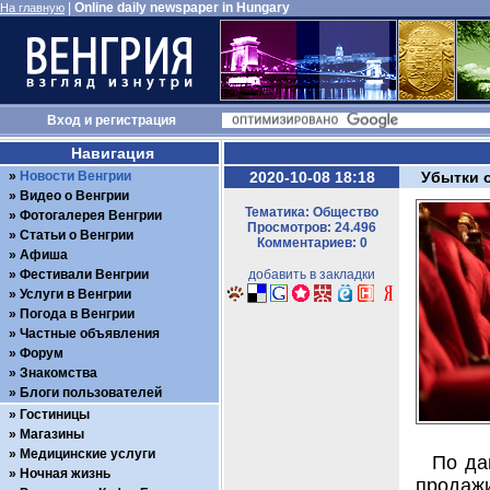
|
Online daily newspaper in Hungary
На главную
Вход
и
регистрация
Навигация
Новости Венгрии
2020-10-08 18:18
Убытки 
Видео о Венгрии
Тематика: Общество
Фотогалерея Венгрии
Просмотров: 24.496
Статьи о Венгрии
Комментариев: 0
Афиша
Фестивали Венгрии
добавить в закладки
Услуги в Венгрии
Погода в Венгрии
Частные объявления
Форум
Знакомства
Блоги пользователей
Гостиницы
Магазины
Медицинские услуги
По да
Ночная жизнь
прода