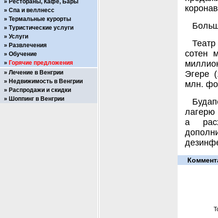
Рестораны, Кафе, Бары
коронав
Спа и веллнесс
Термальные курорты
Больш
Туристические услуги
Услуги
Театр
Развлечения
сотен 
Обучение
миллион
Горячие предложения
Лечение в Венгрии
Эгере (
Недвижимость в Венгрии
млн. фо
Распродажи и скидки
Шоппинг в Венгрии
Будап
лагерю 
а рас
дополн
дезинф
Коммент
Т