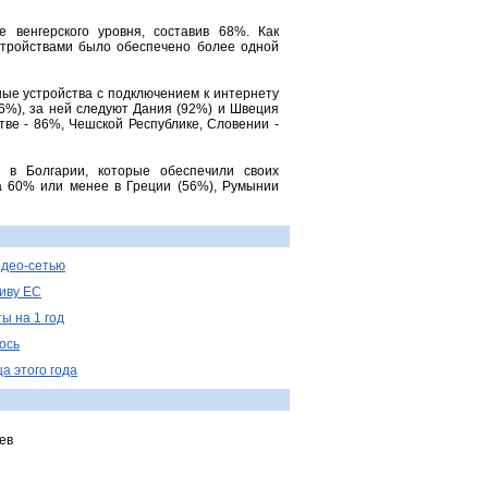
 венгерского уровня, составив 68%. Как
стройствами было обеспечено более одной
ые устройства с подключением к интернету
6%), за ней следуют Дания (92%) и Швеция
тве - 86%, Чешской Республике, Словении -
 в Болгарии, которые обеспечили своих
ла 60% или менее в Греции (56%), Румынии
идео-сетью
иву ЕС
ы на 1 год
ось
а этого года
ев