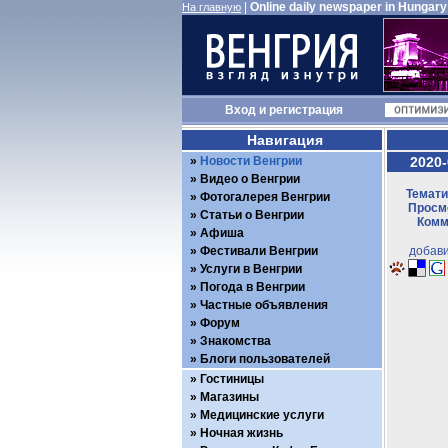
|
Online daily newspaper in Hungary
На главную
Вход
и
регистрация
Навигация
Новости Венгрии
2020-
Видео о Венгрии
Темати
Фотогалерея Венгрии
Просмо
Статьи о Венгрии
Комм
Афиша
Фестивали Венгрии
добави
Услуги в Венгрии
Погода в Венгрии
Частные объявления
Форум
Знакомства
Блоги пользователей
Гостиницы
Магазины
Медицинские услуги
Ночная жизнь