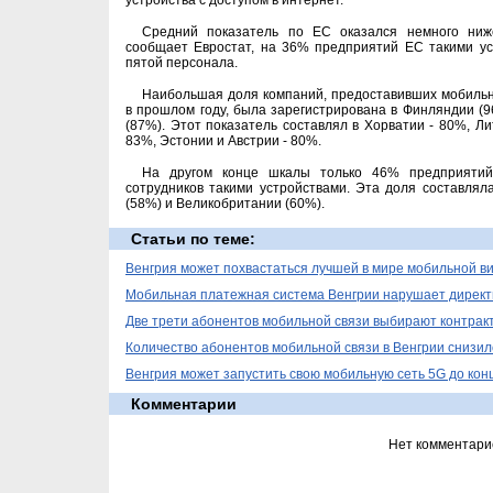
устройства с доступом в интернет.
Средний показатель по ЕС оказался немного ниже
сообщает Евростат, на 36% предприятий ЕС такими у
пятой персонала.
Наибольшая доля компаний, предоставивших мобильн
в прошлом году, была зарегистрирована в Финляндии (9
(87%). Этот показатель составлял в Хорватии - 80%, Ли
83%, Эстонии и Австрии - 80%.
На другом конце шкалы только 46% предприятий
сотрудников такими устройствами. Эта доля составля
(58%) и Великобритании (60%).
Статьи по теме:
Венгрия может похвастаться лучшей в мире мобильной в
Мобильная платежная система Венгрии нарушает директ
Две трети абонентов мобильной связи выбирают контракт
Количество абонентов мобильной связи в Венгрии снизил
Венгрия может запустить свою мобильную сеть 5G до конц
Комментарии
Нет комментари