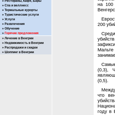
Рестораны, Кафе, Бары
на 100
Спа и веллнесс
Венгерс
Термальные курорты
Туристические услуги
Еврос
Услуги
200 уби
Развлечения
Обучение
Среди
Горячие предложения
Лечение в Венгрии
убийст
Недвижимость в Венгрии
зафикси
Распродажи и скидки
Мальте 
Шоппинг в Венгрии
занимае
Самые
(0,3),
являющ
(0,5).
Между
что ве
убийс
Национа
году в 