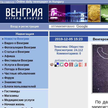
|
Online daily newspaper in Hungary
На главную
Вход
и
регистрация
Навигация
Новости Венгрии
2019-12-05 15:23
Венгерс
Видео о Венгрии
Тематика: Общество
Фотогалерея Венгрии
Просмотров: 24.112
Статьи о Венгрии
Комментариев: 0
Афиша
Фестивали Венгрии
добавить в закладки
Услуги в Венгрии
Погода в Венгрии
Частные объявления
Форум
Знакомства
Блоги пользователей
Гостиницы
Магазины
Медицинские услуги
По да
Ночная жизнь
зарегис