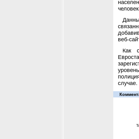
населен
человек
Данны
связанн
добавив
веб-сай
Как 
Еврост
зареги
уровень
полици
случае.
Коммент
Т