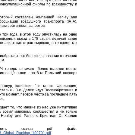
 въездной визы или с получением визы по
 консультационной фирмы по гражданству и
который составлен компанией Henley and
социации воздушного транспорта (IATA),
ным рейтингом паспортов.
 три года, в этом году опустилась на одно
визовый въезд в 178 стран, включая такие
е азиатских стран выросло, в то время как
риобретает все большее значение в течение
-м.
V4 теперь занимают более высокое место:
лика ещё выше - на 8-м. Польский паспорт
гапур, занявшие 1-е место, Финляндия,
Италия - 3-е. Далее идут Великобритания и
-то момент, первое место за последние пять
н.
ждает то, что многие из нас уже интуитивно
у всему мировому сообществу, а не только
Henley and Partners Кристиан Х. Каелин
треть скачав pdf файл:
Q3_Global_Ranking_190701.pdf