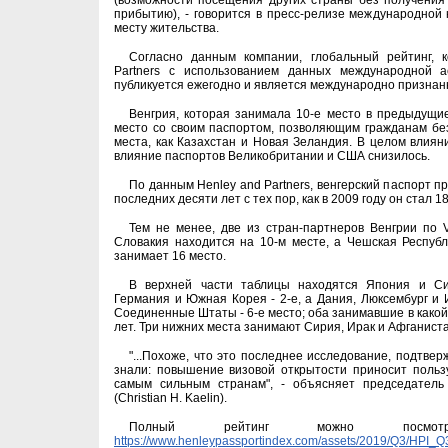
(возможности посещения других страны без получения
прибытию), - говорится в пресс-релизе международной
месту жительства.
Согласно данным компании, глобальный рейтинг, 
Partners с использованием данных международной ас
публикуется ежегодно и является международно признан
Венгрия, которая занимала 10-е место в предыдущие
место со своим паспортом, позволяющим гражданам без
места, как Казахстан и Новая Зеландия. В целом влияни
влияние паспортов Великобритании и США снизилось.
По данным Henley and Partners, венгерский паспорт п
последних десяти лет с тех пор, как в 2009 году он стал 18
Тем не менее, две из стран-партнеров Венгрии по 
Словакия находится на 10-м месте, а Чешская Респуб
занимает 16 место.
В верхней части таблицы находятся Япония и Син
Германия и Южная Корея - 2-е, а Дания, Люксембург и 
Соединенные Штаты - 6-е место; оба занимавшие в какой
лет. Три нижних места занимают Сирия, Ирак и Афганиста
"...Похоже, что это последнее исследование, подтвер
знали: повышение визовой открытости приносит польз
самым сильным странам", - объясняет председатель 
(Christian H. Kaelin).
Полный рейтинг можно посмо
https://www.henleypassportindex.com/assets/2019/Q3/HPI_