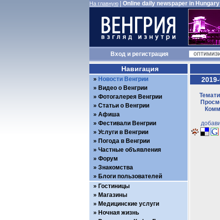
|
Online daily newspaper in Hungary
На главную
Вход
и
регистрация
Навигация
Новости Венгрии
2019-
Видео о Венгрии
Темати
Фотогалерея Венгрии
Просмо
Статьи о Венгрии
Комм
Афиша
Фестивали Венгрии
добави
Услуги в Венгрии
Погода в Венгрии
Частные объявления
Форум
Знакомства
Блоги пользователей
Гостиницы
Магазины
Медицинские услуги
Ночная жизнь