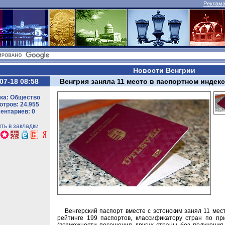
Реклама 
Новости Венгрии
07-18 08:58
Венгрия заняла 11 место в паспортном индекс
ка: Общество
тров: 24.955
ентариев: 0
ть в закладки
Венгерский паспорт вместе с эстонским занял 11 мест
рейтинге 199 паспортов, классификатору стран по п