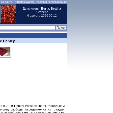
|
на сайте - Hirdetési ajánlat
Условия использования
День имени:
Berta, Bettina
Четверг
6 августа 2026 09:12
е Henley
о в 2019 Henley Passport Index, глобальном
ринципу свободы передвижения их граждан