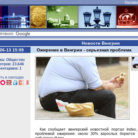
Реклама 
Новости Венгрии
06-13 15:09
Ожирение в Венгрии - серьезная проблема
ка: Общество
тров: 23.646
ентариев: 1
ть в закладки
Как сообщает венгерский новостной портал Index,
проблемой ожирения: около 30% взрослых борются