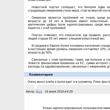
избыточный вес.
Новостной портал сообщает, что Венгрия едва н
страдающих ожирением стран мира, став четвертой посл
Ожирение является проблемой не только среди вз
возрасте до 18 лет в Венгрии имеют избыточный 
критические цифры были зарегистрированы среди жен
борются с этой проблемой.
Портал отмечает, что показатели, как правило, рас
людей старше 65 лет имеют слишком избыточный вес.
В среднем в Европе более половины населения страд
в настоящее время уровень ожирения составляет 20%, н
возрасти до 50%.
Связанные с этим проблемы, такие, как болезни и с
ложатся финансовым бременем на ЕС, сумма которого со
расходы на здравоохранение, связанные с ожирением, до
Комментарии
Очень много хлеба и булок едят и в сухомятку .Плюс фас
Автор:
Дуся
19 июня 2019 в 8:29
Только зарегистрированные пользователи име