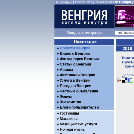
|
Online daily newspaper in Hungary
На главную
Вход
и
регистрация
Навигация
Новости Венгрии
2019-
Видео о Венгрии
Темати
Фотогалерея Венгрии
Просмо
Статьи о Венгрии
Комм
Афиша
Фестивали Венгрии
добави
Услуги в Венгрии
Погода в Венгрии
Частные объявления
Форум
Знакомства
Блоги пользователей
Гостиницы
Магазины
Медицинские услуги
Ночная жизнь