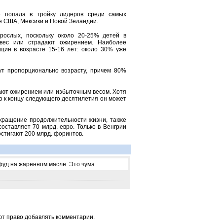
е попала в тройку лидеров среди самых
е США, Мексики и Новой Зеландии.
рослых, поскольку около 20-25% детей в
вес или страдают ожирением. Наиболее
щин в возрасте 15-16 лет: около 30% уже
тут пропорционально возрасту, причем 80%
ают ожирением или избыточным весом. Хотя
о к концу следующего десятилетия он может
окращение продолжительности жизни, также
ставляет 70 млрд. евро. Только в Венгрии
стигают 200 млрд. форинтов.
тфуд на жаренном масле .Это чума
ют право добавлять комментарии.