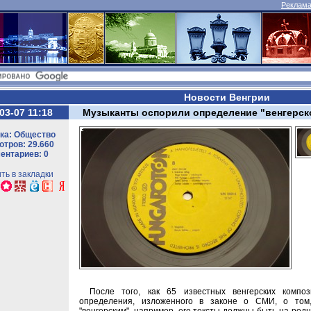
Реклама 
Новости Венгрии
03-07 11:18
Музыканты оспорили определение "венгерск
ка: Общество
тров: 29.660
ентариев: 0
ть в закладки
После того, как 65 известных венгерских компо
определения, изложенного в законе о СМИ, о том