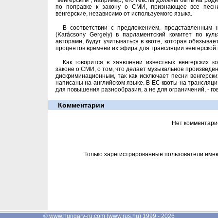
"венгерским", например, его тексты должны быть на ро
по поправке к закону о СМИ, признающее все песни
венгерские, независимо от используемого языка.
В соответствии с предложением, представленным 
(Karácsony Gergely) в парламентский комитет по кул
авторами, будут учитываться в квоте, которая обязыва
процентов времени их эфира для трансляции венгерской 
Как говорится в заявлении известных венгерских к
законе о СМИ, о том, что делает музыкальное произведе
дискриминационным, так как исключает песни венгерски
написаны на английском языке. В ЕС квоты на трансляц
для повышения разнообразия, а не для ограничений, - го
Комментарии
Нет комментари
Только зарегистрированные пользователи име
©
www.hungary-ru.com
(
www.rus.hu
) 1999 - 2026