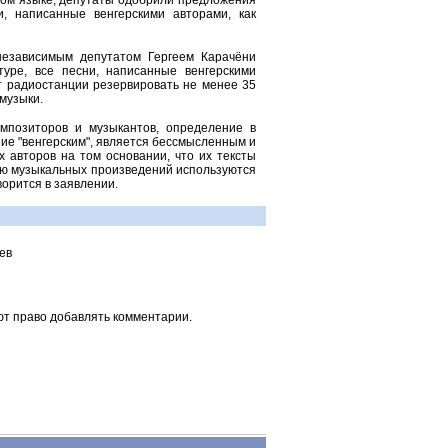
дном языке, депутаты одобрили предложения
, написанные венгерскими авторами, как
независимым депутатом Гергеем Карачёни
ьтуре, все песни, написанные венгерскими
ет радиостанции резервировать не менее 35
музыки.
омпозиторов и музыкантов, определение в
ние "венгерским", является бессмысленным и
х авторов на том основании, что их тексты
ию музыкальных произведений используются
ворится в заявлении.
ев
ют право добавлять комментарии.