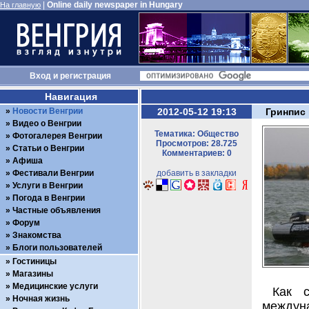
|
Online daily newspaper in Hungary
На главную
Вход
и
регистрация
Навигация
Новости Венгрии
2012-05-12 19:13
Гринпис
Видео о Венгрии
Тематика: Общество
Фотогалерея Венгрии
Просмотров: 28.725
Статьи о Венгрии
Комментариев: 0
Афиша
Фестивали Венгрии
добавить в закладки
Услуги в Венгрии
Погода в Венгрии
Частные объявления
Форум
Знакомства
Блоги пользователей
Гостиницы
Магазины
Медицинские услуги
Как 
Ночная жизнь
междун