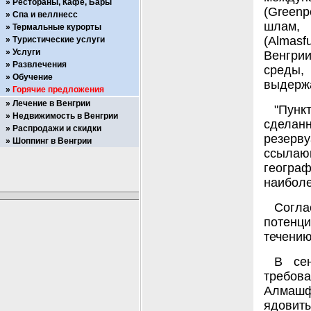
Рестораны, Кафе, Бары
(Greenp
Спа и веллнесс
шлам,
Термальные курорты
(Almasf
Туристические услуги
Услуги
Венгри
Развлечения
среды,
Обучение
выдержа
Горячие предложения
Лечение в Венгрии
"Пун
Недвижимость в Венгрии
сделан
Распродажи и скидки
резерву
Шоппинг в Венгрии
ссыла
географ
наиболе
Согла
потенц
течению
В се
требов
Алмашф
ядовит