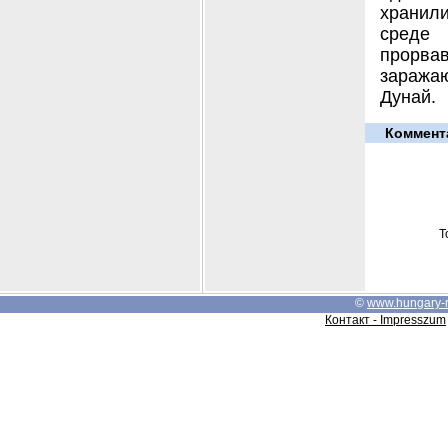
хранил
среде 
прорвав
заража
Дунай.
Коммент
Т
©
www.hungary-
Контакт - Impresszum