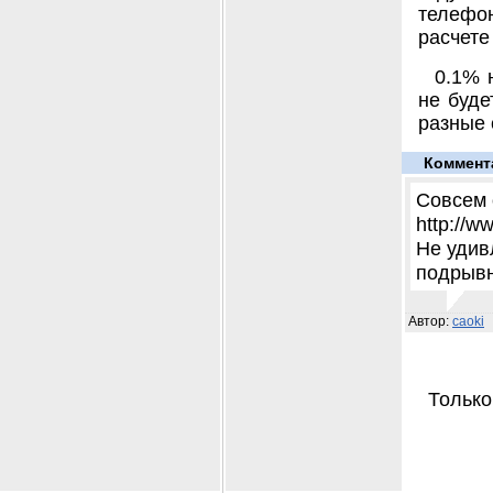
телефон
расчете
0.1% 
не буде
разные 
Коммент
Совсем 
http://w
Не удив
подрывн
Автор:
caoki
Только