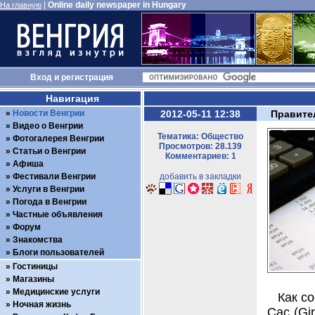
|
Online daily newspaper in Hungary
На главную
Вход
и
регистрация
Навигация
Новости Венгрии
2012-05-11 12:38
Правите
Видео о Венгрии
Тематика: Общество
Фотогалерея Венгрии
Просмотров: 28.139
Статьи о Венгрии
Комментариев: 1
Афиша
Фестивали Венгрии
добавить в закладки
Услуги в Венгрии
Погода в Венгрии
Частные объявления
Форум
Знакомства
Блоги пользователей
Гостиницы
Магазины
Медицинские услуги
Как с
Ночная жизнь
Сас (Gi