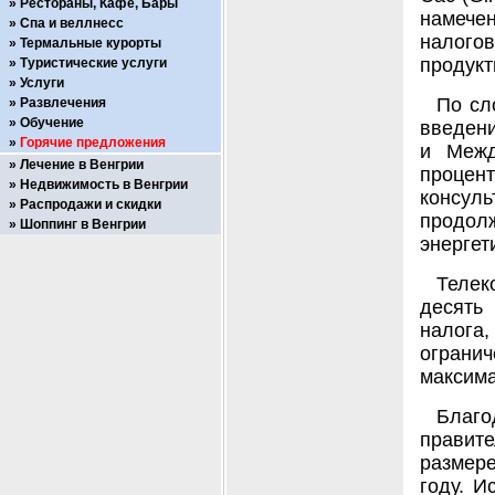
Рестораны, Кафе, Бары
намечен
Спа и веллнесс
налогов
Термальные курорты
продукт
Туристические услуги
Услуги
По сл
Развлечения
Обучение
введени
Горячие предложения
и Межд
Лечение в Венгрии
процент
Недвижимость в Венгрии
консуль
Распродажи и скидки
продол
Шоппинг в Венгрии
энергет
Телек
десять
налога
ограни
максима
Благ
правите
размере
году. И