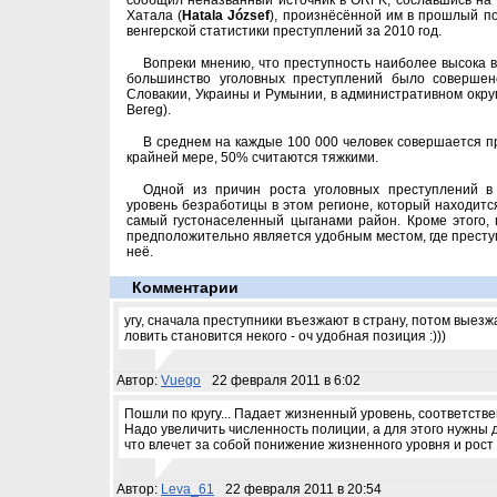
сообщил неназванный источник в ORFK, сославшись на
Хатала (
Hatala József
), произнёсённой им в прошлый по
венгерской статистики преступлений за 2010 год.
Вопреки мнению, что преступность наиболее высока в 
большинство уголовных преступлений было совершено
Словакии, Украины и Румынии, в административном округ
Bereg).
В среднем на каждые 100 000 человек совершается п
крайней мере, 50% считаются тяжкими.
Одной из причин роста уголовных преступлений в 
уровень безработицы в этом регионе, который находится
самый густонаселенный цыганами район. Кроме этого, 
предположительно является удобным местом, где преступ
неё.
Комментарии
угу, сначала преступники въезжают в страну, потом выезж
ловить становится некого - оч удобная позиция :)))
Автор:
Vuego
22 февраля 2011 в 6:02
Пошли по кругу... Падает жизненный уровень, соответств
Надо увеличить численность полиции, а для этого нужны 
что влечет за собой понижение жизненного уровня и рост 
Автор:
Leva_61
22 февраля 2011 в 20:54