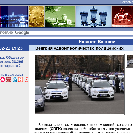
Реклама 
Новости Венгрии
02-21 15:23
Венгрия удвоит количество полицейских
ка: Общество
тров: 28.296
ентариев: 2
ть в закладки
В связи с ростом уголовных преступлений, соверше
полиция (
ORFK
) взяла на себя обязательство увеличить