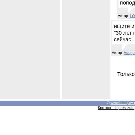
попо
Автор:
LO
ищите и
"30 лет
сейчас 
Автор:
Vuego
Только
©
www.hungary-
Контакт - Impresszum