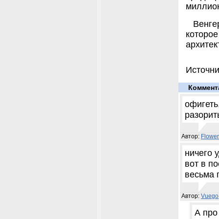
миллион
Венге
которо
архитек
Источни
Коммент
офигеть,
разорит
Автор:
Flower
ничего 
вот в п
весьма 
Автор:
Vuego
А про