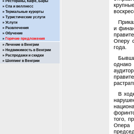
Рестораны, Кафе, Бары
крупные
Спа и веллнесс
воскрес
Термальные курорты
Туристические услуги
Прика
Услуги
и финан
Развлечения
Обучение
правит
Горячие предложения
Оперу с
Лечение в Венгрии
года.
Недвижимость в Венгрии
Распродажи и скидки
Бывши
Шоппинг в Венгрии
однако 
аудит
правит
растрат
В ход
наруше
национ
форинт
того, п
Опера
председ