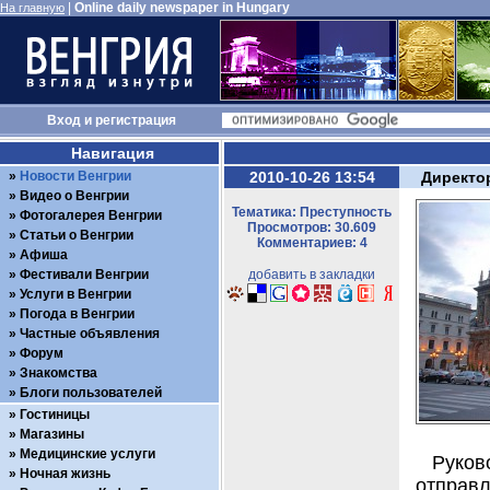
|
Online daily newspaper in Hungary
На главную
Вход
и
регистрация
Навигация
Новости Венгрии
2010-10-26 13:54
Директо
Видео о Венгрии
Тематика: Преступность
Фотогалерея Венгрии
Просмотров: 30.609
Статьи о Венгрии
Комментариев: 4
Афиша
Фестивали Венгрии
добавить в закладки
Услуги в Венгрии
Погода в Венгрии
Частные объявления
Форум
Знакомства
Блоги пользователей
Гостиницы
Магазины
Медицинские услуги
Руко
Ночная жизнь
отправ